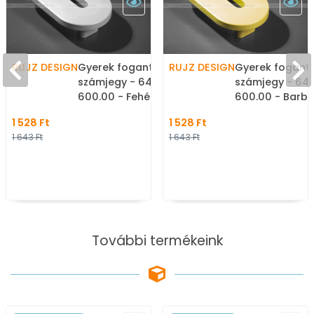
RUJZ DESIGN
Gyerek fogantyú szám, 0
RUJZ DESIGN
Gyerek foganty
számjegy - 64 mm -
számjegy - 64
600.00 - Fehér -
600.00 - Barbi
Műanyag - Színes
Műanyag - Szí
1 528 Ft
1 528 Ft
gyerekbútor fogantyú
gyerekbútor f
1 643 Ft
1 643 Ft
További termékeink