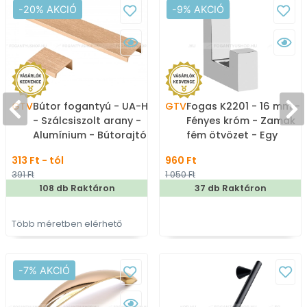
-20% AKCIÓ
-9% AKCIÓ
GTV
Bútor fogantyú - UA-HEXI
GTV
Fogas K2201 - 16 mm -
- Szálcsiszolt arany -
Fényes króm - Zamak
Alumínium - Bútorajtó
fém ötvözet - Egy
élére ültethető színes
akasztós fogas
313 Ft - tól
960 Ft
fém fogantyú
391 Ft
1 050 Ft
108 db Raktáron
37 db Raktáron
Több méretben elérhető
-7% AKCIÓ