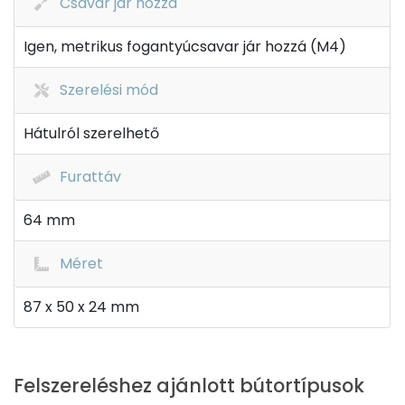
Csavar jár hozzá
Igen, metrikus fogantyúcsavar jár hozzá (M4)
Szerelési mód
Hátulról szerelhető
Furattáv
64 mm
Méret
87 x 50 x 24 mm
Felszereléshez ajánlott bútortípusok