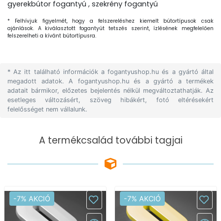
gyerekbútor fogantyú , szekrény fogantyú
* Felhívjuk figyelmét, hogy a felszereléshez kiemelt bútortípusok csak
ajánlások. A kiválasztott fogantyút tetszés szerint, ízlésének megfelelően
felszerelheti a kívánt bútortípusra.
* Az itt található információk a fogantyushop.hu és a gyártó által
megadott adatok. A fogantyushop.hu és a gyártó a termékek
adatait bármikor, előzetes bejelentés nélkül megváltoztathatják. Az
esetleges változásért, szöveg hibákért, fotó eltérésekért
felelősséget nem vállalunk.
A termékcsalád további tagjai
-7% AKCIÓ
-7% AKCIÓ