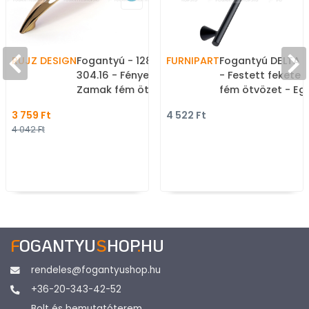
RUJZ DESIGN
Fogantyú - 128 mm -
FURNIPART
Fogantyú DELTA 
304.16 - Fényes arany -
- Festett fekete
Zamak fém ötvözet -
fém ötvözet - Eg
Több méretben gyártott
méretben gyárto
3 759 Ft
4 522 Ft
színes fém
színes fém
4 042 Ft
bútorfogantyú
bútorfogantyú
F
OGANTYU
S
HOP
.
HU
rendeles@fogantyushop.hu
+36-20-343-42-52
Bolt és bemutatóterem