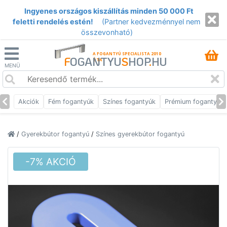
Ingyenes országos kiszállítás minden 50 000 Ft
feletti rendelés estén!
(Partner kedvezménnyel nem
összevonható)
A FOGANTYÚ SPECIALISTA 2010
F
OGANTYU
S
HOP
.
HU
ÓTA
MENÜ
Akciók
Fém fogantyúk
Színes fogantyúk
Prémium fogantyúk
/
Gyerekbútor fogantyú
/
Színes gyerekbútor fogantyú
-7% AKCIÓ