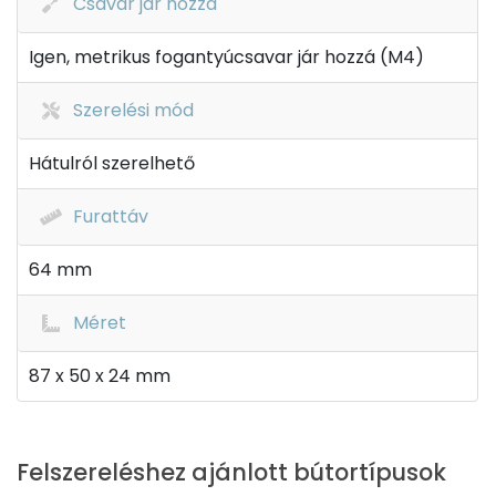
Csavar jár hozzá
Igen, metrikus fogantyúcsavar jár hozzá (M4)
Szerelési mód
Hátulról szerelhető
Furattáv
64 mm
Méret
87 x 50 x 24 mm
Felszereléshez ajánlott bútortípusok