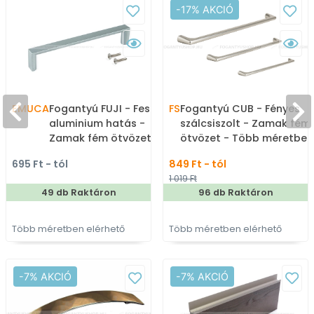
-17% AKCIÓ
EMUCA
Fogantyú FUJI - Festett
FS
Fogantyú CUB - Fényes
aluminium hatás -
szálcsiszolt - Zamak fém
Zamak fém ötvözet -
ötvözet - Több méretben
Több méretben gyártott
gyártott fém
695 Ft - tól
849 Ft - tól
fém bútorfogantyú
bútorfogantyú
1 019 Ft
49 db Raktáron
96 db Raktáron
Több méretben elérhető
Több méretben elérhető
-7% AKCIÓ
-7% AKCIÓ