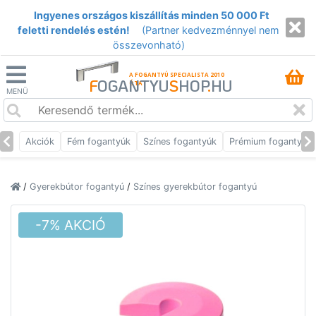
Ingyenes országos kiszállítás minden 50 000 Ft
feletti rendelés estén!
(Partner kedvezménnyel nem
összevonható)
A FOGANTYÚ SPECIALISTA 2010
F
OGANTYU
S
HOP
.
HU
ÓTA
MENÜ
Akciók
Fém fogantyúk
Színes fogantyúk
Prémium fogantyúk
/
Gyerekbútor fogantyú
/
Színes gyerekbútor fogantyú
-7% AKCIÓ