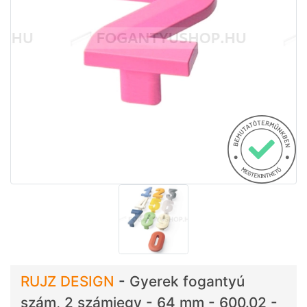
RUJZ DESIGN
-
Gyerek fogantyú
szám, 2 számjegy - 64 mm - 600.02 -