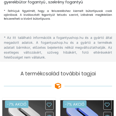
gyerekbútor fogantyú , szekrény fogantyú
* Felhívjuk figyelmét, hogy a felszereléshez kiemelt bútortípusok csak
ajánlások. A kiválasztott fogantyút tetszés szerint, ízlésének megfelelően
felszerelheti a kívánt bútortípusra.
* Az itt található információk a fogantyushop.hu és a gyártó által
megadott adatok. A fogantyushop.hu és a gyártó a termékek
adatait bármikor, előzetes bejelentés nélkül megváltoztathatják. Az
esetleges változásért, szöveg hibákért, fotó eltérésekért
felelősséget nem vállalunk.
A termékcsalád további tagjai
-7% AKCIÓ
-7% AKCIÓ