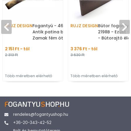
RUJZ DESIGN
Fogantyú - 462.25c -
RUJZ DESIGN
Bútor fogantyú
Antik patina barna -
2198B - Ezüst 
Zamak fém ötvözet -
- Bútorajtó él
Klasszikus, vintage, antik
marható, sülly
2 151 Ft - tól
3 376 Ft - tól
fém bútorfogantyú
fém fogantyú
2 313 Ft
3 630 Ft
Több méretben elérhető
Több méretben elérhető
F
OGANTYU
S
HOP
.
HU
rendeles@fogantyushop.hu
+36-20-343-42-52
Bolt és bemutatóterem