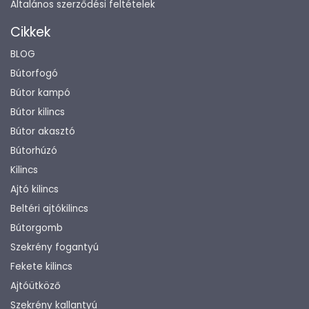
Általános szerződési feltételek
Cikkek
BLOG
Bútorfogó
Bútor kampó
Bútor kilincs
Bútor akasztó
Bútorhúzó
Kilincs
Ajtó kilincs
Beltéri ajtókilincs
Bútorgomb
Szekrény fogantyú
Fekete kilincs
Ajtóütköző
Szekrény kallantyú