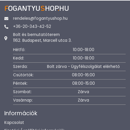
F
OGANTYU
S
HOP
.
HU
rendeles@fogantyushop.hu
+36-20-343-42-52
Bolt és bemutatóterem
1162. Budapest, Marcell utca 3.
Hétfő:
10:00-18:00
Kedd:
10:00-18:00
Szerda:
Bolt zárva - Ügyfélszolgálat elérhető
Csütörtök:
08:00-16:00
Péntek:
08:00-15:00
Szombat:
Zárva
Vasárnap:
Zárva
Információk
Kapcsolat