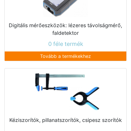
Digitális mérőeszközök: lézeres távolságmérő,
faldetektor
0 féle termék
Tovább a termékekhez
Kéziszorítók, pillanatszorítók, csipesz szorítók