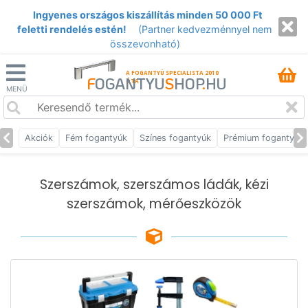
Ingyenes országos kiszállítás minden 50 000 Ft
feletti rendelés estén!
(Partner kedvezménnyel nem
összevonható)
A FOGANTYÚ SPECIALISTA 2010
F
OGANTYU
S
HOP
.
HU
ÓTA
MENÜ
Akciók
Fém fogantyúk
Színes fogantyúk
Prémium fogantyúk
Szerszámok, szerszámos ládák, kézi
szerszámok, mérőeszközök