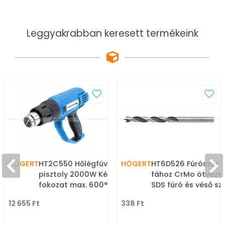
Leggyakrabban keresett termékeink
HÖGERT
HT2C550 Hőlégfúvó
HÖGERT
HT6D526 Fúrószár 
pisztoly 2000W Két
fához CrMo ötvözet
fokozat max. 600°C 4db
SDS fúró és véső sz
cserélhető fúvóka -
fa-fém fúrószárak
12 655 Ft
338 Ft
Ragasztó pisztoly,
kinyomó pisztoly, purhab