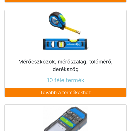
Mérőeszközök, mérőszalag, tolómérő,
derékszög
10 féle termék
Tovább a termékekhez