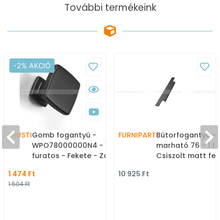
További termékeink
-2% AKCIÓ
GIUSTI
Gomb fogantyú -
FURNIPART
Bútorfogantyú - 
WPO78000000N4 - 1
marható 76 - 1 fu
furatos - Fekete - Zamak
Csiszolt matt fek
fém ötvözet - Színes fém
Alumínium - Búto
1 474 Ft
10 925 Ft
gombfogantyú,
élébe marható,
1 504 Ft
bútorgomb
süllyeszthető szí
fogantyú