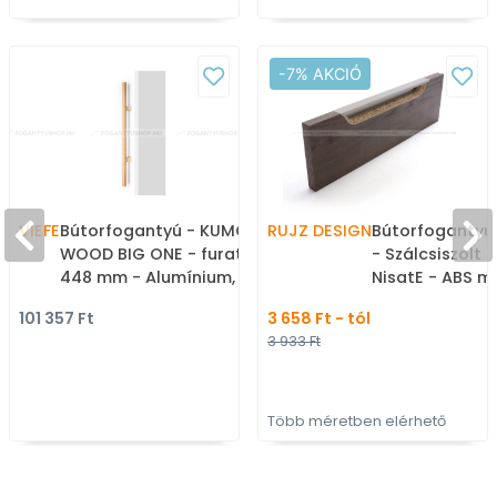
-7% AKCIÓ
VIEFE
Bútorfogantyú - KUMO
RUJZ DESIGN
Bútorfogantyú 
WOOD BIG ONE - furattáv
- Szálcsiszolt n
448 mm - Alumínium, Fa
NisatE - ABS m
- Fával kombinált fém
Bútorajtó élére
101 357 Ft
3 658 Ft - tól
bútorfogantyú
fém fogantyú
3 933 Ft
Több méretben elérhető