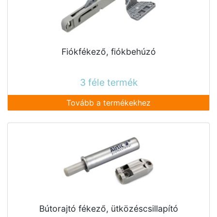
Fiókfékező, fiókbehúzó
3 féle termék
Tovább a termékekhez
Bútorajtó fékező, ütközéscsillapító