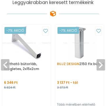
Leggyakrabban keresett termékeink
-7% AKCIÓ
-7% AKCIÓ
Állítható bútorláb,
RUJZ DESIGN
2150 Fix bútorl
szögletes, 2x15x2cm
6 346 Ft
3 137 Ft - tól
6 824 Ft
3 373 Ft
Több méretben elérhető