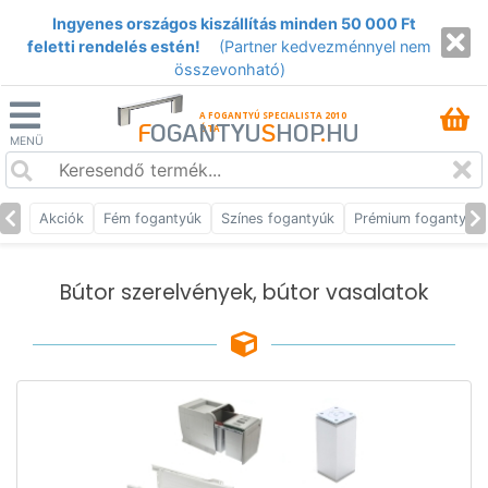
Ingyenes országos kiszállítás minden 50 000 Ft
feletti rendelés estén!
(Partner kedvezménnyel nem
összevonható)
A FOGANTYÚ SPECIALISTA 2010
F
OGANTYU
S
HOP
.
HU
ÓTA
MENÜ
Akciók
Fém fogantyúk
Színes fogantyúk
Prémium fogantyúk
Bútor szerelvények, bútor vasalatok