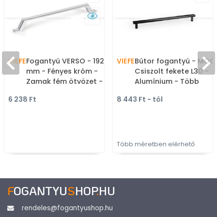
VIEFE
Fogantyú VERSO - 192
VIEFE
Bútor fogantyú - MOO
mm - Fényes króm -
Csiszolt fekete L30 -
Zamak fém ötvözet - Egy
Alumínium - Több
méretben gyártott fém
méretben gyártott
6 238 Ft
8 443 Ft - tól
bútorfogantyú
színes fém
bútorfogantyú
Több méretben elérhető
F
OGANTYU
S
HOP
.
HU
rendeles@fogantyushop.hu