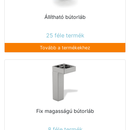
Állítható bútorláb
25 féle termék
Tovább a termékekhez
Fix magasságú bútorláb
8 féle termék