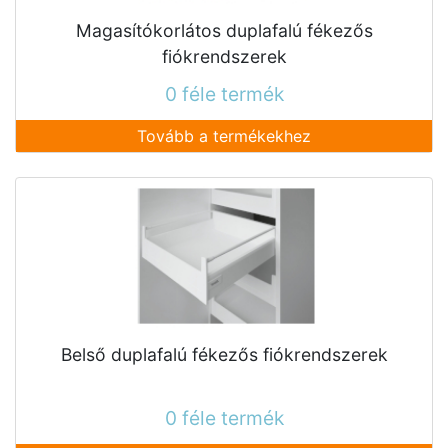
Magasítókorlátos duplafalú fékezős
fiókrendszerek
0 féle termék
Tovább a termékekhez
Belső duplafalú fékezős fiókrendszerek
0 féle termék