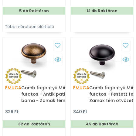
gombfogantyú
fém ötvözet - Porcelán
Porcelán, porcelánnal
5 db Raktáron
12 db Raktáron
kombinált antikolt fém
gombfogantyú
Több méretben elérhető
EMUCA
Gomb fogantyú MALI - 1
EMUCA
Gomb fogantyú MALI 
furatos - Antik patina
furatos - Festett fek
barna - Zamak fém
Zamak fém ötvözet 
ötvözet - Antikolt,
Színes fém
326 Ft
340 Ft
vintage fém
gombfogantyú,
gombfogantyú
bútorgomb
32 db Raktáron
45 db Raktáron
(szögletes, kerek)