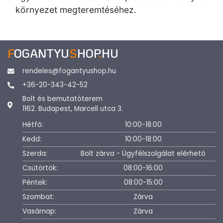
környezet megteremtéséhez.
F
OGANTYU
S
HOP
.
HU
rendeles@fogantyushop.hu
+36-20-343-42-52
Bolt és bemutatóterem
1162. Budapest, Marcell utca 3.
Hétfő:
10:00-18:00
Kedd:
10:00-18:00
Szerda:
Bolt zárva - Ügyfélszolgálat elérhető
Csütörtök:
08:00-16:00
Péntek:
08:00-15:00
Szombat:
Zárva
Vasárnap:
Zárva