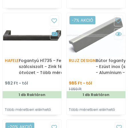
-7% AKCIÓ
HAFELE
Fogantyú H1735 - Fekete
RUJZ DESIGN
Bútor fogantyú
szálcsiszolt - Zink fém
- Ezüst inox (sz
ötvözet - Több méretben
- Alumínium - 
gyártott színes fém
méretben gyár
982 Ft - tól
985 Ft - tól
bútorfogantyú
bútorfogantyú
1 059 Ft
1 db Raktáron
1 db Raktáron
Több méretben elérhető
Több méretben elérhető
-20% AKCIÓ