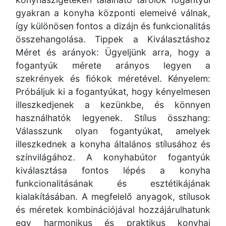
gyakran a konyha központi elemeivé válnak,
így különösen fontos a dizájn és funkcionalitás
összehangolása. Tippek a Kiválasztáshoz
Méret és arányok: Ügyeljünk arra, hogy a
fogantyúk mérete arányos legyen a
szekrények és fiókok méretével. Kényelem:
Próbáljuk ki a fogantyúkat, hogy kényelmesen
illeszkedjenek a kezünkbe, és könnyen
használhatók legyenek. Stílus összhang:
Válasszunk olyan fogantyúkat, amelyek
illeszkednek a konyha általános stílusához és
színvilágához. A konyhabútor fogantyúk
kiválasztása fontos lépés a konyha
funkcionalitásának és esztétikájának
kialakításában. A megfelelő anyagok, stílusok
és méretek kombinációjával hozzájárulhatunk
egy harmonikus és praktikus konyhai