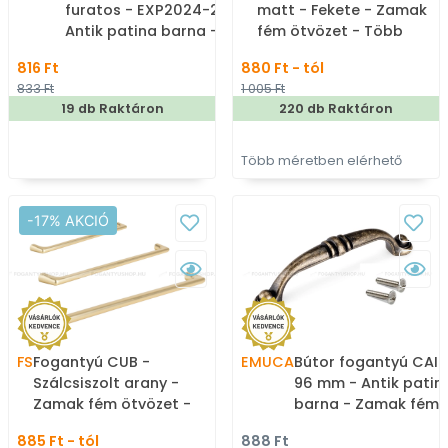
furatos - EXP2024-25D1 -
matt - Fekete - Zamak
Antik patina barna -
fém ötvözet - Több
Zamak fém ötvözet -
méretben gyártott
816 Ft
880 Ft - tól
Antikolt, vintage fém
színes fém
833 Ft
1 005 Ft
gombfogantyú
bútorfogantyú
19 db Raktáron
220 db Raktáron
(szögletes, kerek)
Több méretben elérhető
-17% AKCIÓ
FS
Fogantyú CUB -
EMUCA
Bútor fogantyú CAIR
Szálcsiszolt arany -
96 mm - Antik patin
Zamak fém ötvözet -
barna - Zamak fém
Több méretben gyártott
ötvözet - Klasszikus,
885 Ft - tól
888 Ft
színes fém
vintage, antik fém