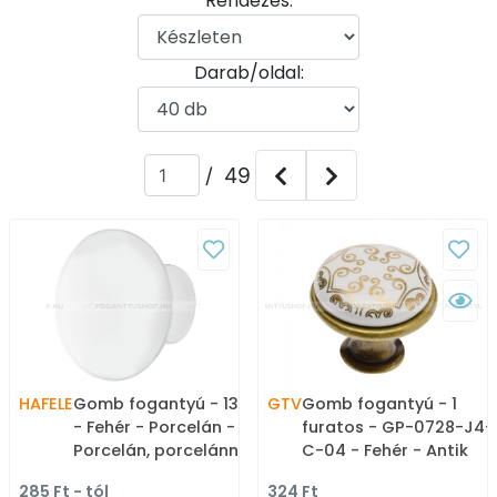
Rendezés:
Darab/oldal:
/ 49
HAFELE
Gomb fogantyú - 130.08
GTV
Gomb fogantyú - 1
- Fehér - Porcelán -
furatos - GP-0728-J4-
Porcelán, porcelánnal
C-04 - Fehér - Antik
kombinált antikolt fém
patina barna - Zamak
285 Ft - tól
324 Ft