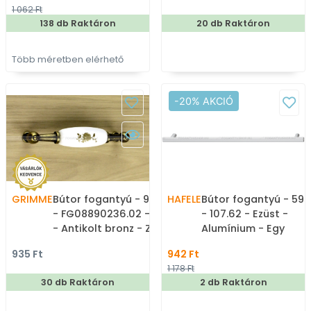
1 062 Ft
bútorfogantyú
bútorfogantyú
138 db Raktáron
20 db Raktáron
Több méretben elérhető
-20% AKCIÓ
GRIMME
Bútor fogantyú - 96 mm
HAFELE
Bútor fogantyú - 59
- FG08890236.02 - Fehér
- 107.62 - Ezüst -
- Antikolt bronz - Zamak
Alumínium - Egy
fém ötvözet - Porcelán -
méretben gyártott 
935 Ft
942 Ft
Porcelánnal kombinált
bútorfogantyú
1 178 Ft
antikolt fém
30 db Raktáron
2 db Raktáron
bútorfogantyú