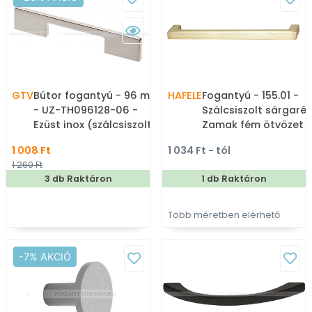
GTV
Bútor fogantyú - 96 mm
HAFELE
Fogantyú - 155.01 -
- UZ-TH096128-06 -
Szálcsiszolt sárgaréz 
Ezüst inox (szálcsiszolt) -
Zamak fém ötvözet -
Zamak fém ötvözet - Egy
Több méretben gyár
1 008 Ft
1 034 Ft - tól
méretben gyártott fém
színes fém
1 260 Ft
bútorfogantyú
bútorfogantyú
3 db Raktáron
1 db Raktáron
Több méretben elérhető
-7% AKCIÓ