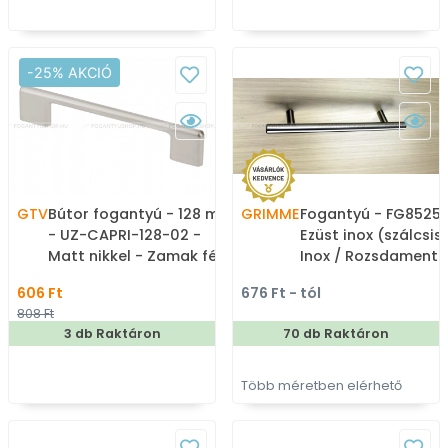
-25% AKCIÓ
GTV
Bútor fogantyú - 128 mm
GRIMME
Fogantyú - FG85252
- UZ-CAPRI-128-02 -
Ezüst inox (szálcsisz
Matt nikkel - Zamak fém
Inox / Rozsdamente
ötvözet - Több méretben
acél - Több méretb
606 Ft
676 Ft - tól
gyártott fém
gyártott fém
808 Ft
bútorfogantyú
bútorfogantyú
3 db Raktáron
70 db Raktáron
Több méretben elérhető