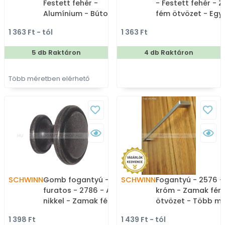
Festett fehér -
- Festett fehér - 
Alumínium - Bútorajtó
fém ötvözet - Egy
élére ültethető színes
méretben gyártot
1 363 Ft - tól
1 363 Ft
fém fogantyú
színes fém
bútorfogantyú
5 db Raktáron
4 db Raktáron
Több méretben elérhető
SCHWINN
Gomb fogantyú - 1
SCHWINN
Fogantyú - 2576 -
furatos - 2786 - Antik
króm - Zamak fém
nikkel - Zamak fém
ötvözet - Több m
ötvözet - Antikolt,
gyártott fém
1 398 Ft
1 439 Ft - tól
vintage fém
bútorfogantyú