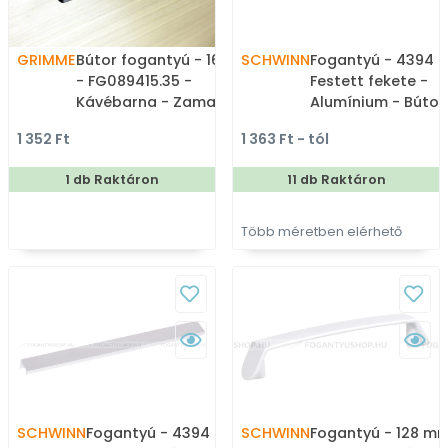
GRIMME
Bútor fogantyú - 160 mm
SCHWINN
Fogantyú - 4394 -
- FG089415.35 -
Festett fekete -
Kávébarna - Zamak fém
Alumínium - Bútor
ötvözet - Egy méretben
élére ültethető sz
1 352 Ft
1 363 Ft - tól
gyártott színes fém
fém fogantyú
bútorfogantyú
1 db Raktáron
11 db Raktáron
Több méretben elérhető
SCHWINN
Fogantyú - 4394 -
SCHWINN
Fogantyú - 128 mm