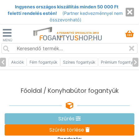
Ingyenes országos kiszállítás minden 50 000 Ft
feletti rendelés estén!
(Partner kedvezménnyel nem
összevonható)
A FOGANTYÚ SPECIALISTA 2010
F
OGANTYU
S
HOP
.
HU
ÓTA
MENÜ
Akciók
Fém fogantyúk
Színes fogantyúk
Prémium fogantyúk
Főoldal
/ Konyhabútor fogantyúk
Szűrés
Szűrés törlése