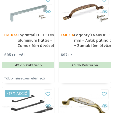
EMUCA
Fogantyú FUJI - Festett
EMUCA
Fogantyú NAIROBI - 
aluminium hatás -
mm - Antik patina b
Zamak fém ötvözet -
- Zamak fém ötvözet
Több méretben gyártott
Klasszikus, vintage, 
695 Ft - tól
697 Ft
fém bútorfogantyú
fém bútorfogantyú
49 db Raktáron
26 db Raktáron
Több méretben elérhető
-17% AKCIÓ