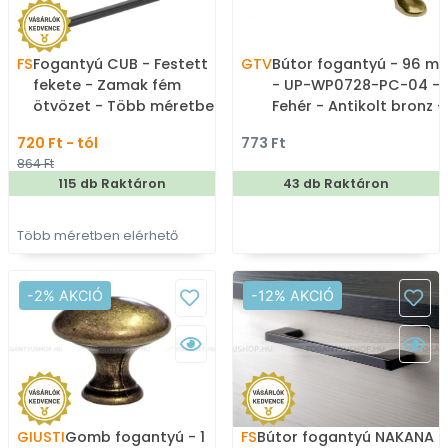
FS
Fogantyú CUB - Festett
GTV
Bútor fogantyú - 96 m
fekete - Zamak fém
- UP-WP0728-PC-04 -
ötvözet - Több méretben
Fehér - Antikolt bronz -
gyártott színes fém
Zamak fém ötvözet -
720 Ft - tól
773 Ft
bútorfogantyú
Porcelán - Porcelánnal
864 Ft
kombinált antikolt fém
115 db Raktáron
43 db Raktáron
bútorfogantyú
Több méretben elérhető
-2% AKCIÓ
-12% AKCIÓ
GIUSTI
Gomb fogantyú - 1
FS
Bútor fogantyú NAKANA