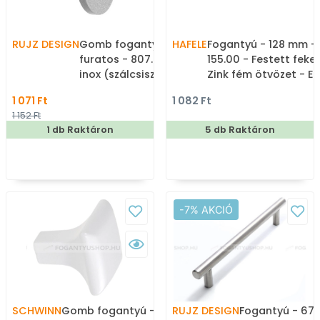
RUJZ DESIGN
Gomb fogantyú - 1
HAFELE
Fogantyú - 128 mm -
furatos - 807.24 - Ezüst
155.00 - Festett feke
inox (szálcsiszolt) -
Zink fém ötvözet - E
Zamak fém ötvözet -
méretben gyártott
1 071 Ft
1 082 Ft
Fém gombfogantyú,
színes fém
1 152 Ft
bútorgomb (szögletes,
bútorfogantyú
1 db Raktáron
5 db Raktáron
kerek)
-7% AKCIÓ
SCHWINN
Gomb fogantyú - 1
RUJZ DESIGN
Fogantyú - 679.