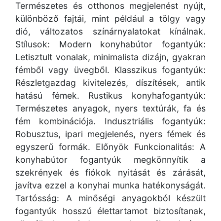
Természetes és otthonos megjelenést nyújt,
különböző fajtái, mint például a tölgy vagy
dió, változatos színárnyalatokat kínálnak.
Stílusok: Modern konyhabútor fogantyúk:
Letisztult vonalak, minimalista dizájn, gyakran
fémből vagy üvegből. Klasszikus fogantyúk:
Részletgazdag kivitelezés, díszítések, antik
hatású fémek. Rustikus konyhafogantyúk:
Természetes anyagok, nyers textúrák, fa és
fém kombinációja. Indusztriális fogantyúk:
Robusztus, ipari megjelenés, nyers fémek és
egyszerű formák. Előnyök Funkcionalitás: A
konyhabútor fogantyúk megkönnyítik a
szekrények és fiókok nyitását és zárását,
javítva ezzel a konyhai munka hatékonyságát.
Tartósság: A minőségi anyagokból készült
fogantyúk hosszú élettartamot biztosítanak,