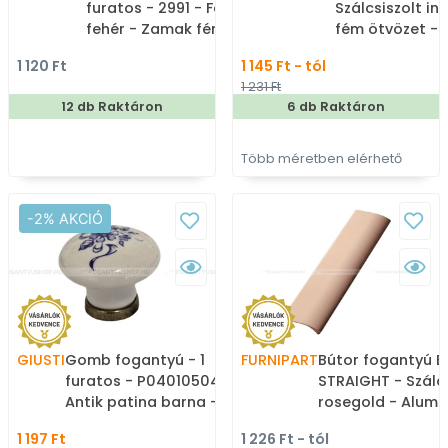
furatos - 2991 - Festett
Szálcsiszolt in
fehér - Zamak fém
fém ötvözet -
ötvözet - Színes fém
méretben gyár
1 120 Ft
1 145 Ft - tól
gombfogantyú,
bútorfogantyú
1 231 Ft
bútorgomb
12 db Raktáron
6 db Raktáron
Több méretben elérhető
-2% AKCIÓ
GIUSTI
Gomb fogantyú - 1
FURNIPART
Bútor fogantyú 
furatos - P04010504 -
STRAIGHT - Szálcs
Antik patina barna -
rosegold - Alumí
Zamak fém ötvözet -
Bútorajtó élére ü
1 197 Ft
1 226 Ft - tól
Porcelán - Porcelán,
színes fém fogan