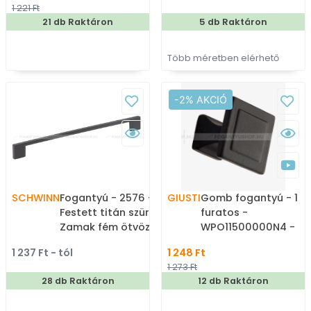
1 221 Ft
porcelánnal kombinált
21 db Raktáron
5 db Raktáron
antikolt fém
gombfogantyú
Több méretben elérhető
-2% AKCIÓ
SCHWINN
Fogantyú - 2576 -
GIUSTI
Gomb fogantyú - 1
Festett titán szürke -
furatos -
Zamak fém ötvözet -
WPO11500000N4 -
Több méretben gyártott
Strukturált fekete -
1 237 Ft - tól
1 248 Ft
színes fém
Zamak fém ötvözet -
1 273 Ft
bútorfogantyú
Antikolt, vintage fém
28 db Raktáron
12 db Raktáron
gombfogantyú
(szögletes, kerek)