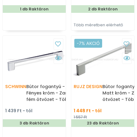
gombfogantyú
1 db Raktáron
2 db Raktáron
(szögletes, kerek)
Több méretben elérhető
-7% AKCIÓ
SCHWINN
Bútor fogantyú - 2576 -
RUJZ DESIGN
Bútor fogantyú
Fényes króm - Zamak
Matt króm - Z
fém ötvözet - Több
ötvözet - Töb
méretben gyártott fém
gyártott fém
1 439 Ft - tól
1 448 Ft - tól
bútorfogantyú
bútorfogantyú
1 557 Ft
3 db Raktáron
23 db Raktáron