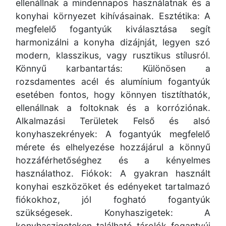
ellenállnak a mindennapos használatnak és a
konyhai környezet kihívásainak. Esztétika: A
megfelelő fogantyúk kiválasztása segít
harmonizálni a konyha dizájnját, legyen szó
modern, klasszikus, vagy rusztikus stílusról.
Könnyű karbantartás: Különösen a
rozsdamentes acél és alumínium fogantyúk
esetében fontos, hogy könnyen tisztíthatók,
ellenállnak a foltoknak és a korróziónak.
Alkalmazási Területek Felső és alsó
konyhaszekrények: A fogantyúk megfelelő
mérete és elhelyezése hozzájárul a könnyű
hozzáférhetőséghez és a kényelmes
használathoz. Fiókok: A gyakran használt
konyhai eszközöket és edényeket tartalmazó
fiókokhoz, jól fogható fogantyúk
szükségesek. Konyhaszigetek: A
konyhaszigeteken található tárolók fogantyúi