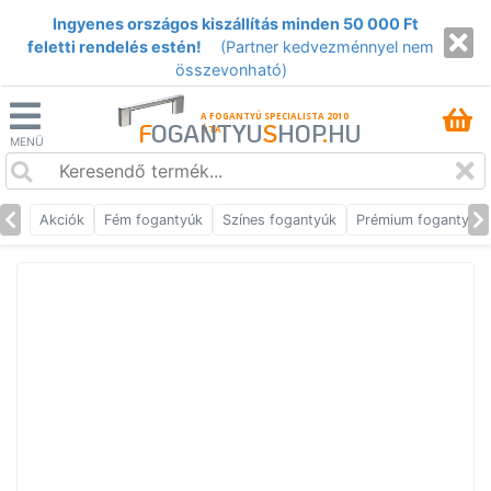
Ingyenes országos kiszállítás minden 50 000 Ft
feletti rendelés estén!
(Partner kedvezménnyel nem
összevonható)
A FOGANTYÚ SPECIALISTA 2010
F
OGANTYU
S
HOP
.
HU
ÓTA
MENÜ
Akciók
Fém fogantyúk
Színes fogantyúk
Prémium fogantyúk