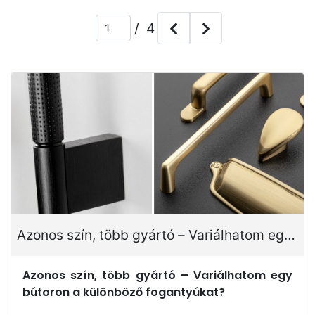
/ 4
Azonos szín, több gyártó – Variálhatom egy
bútoron a különböző fogantyúkat?
Azonos szín, több gyártó – Variálhatom egy
bútoron a különböző fogantyúkat?