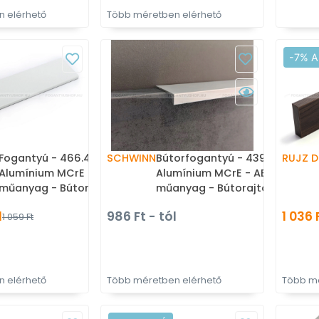
 elérhető
Több méretben elérhető
-7% A
Fogantyú - 466.43 -
SCHWINN
Bútorfogantyú - 4394 -
RUJZ D
Alumínium MCrE - ABS
Alumínium MCrE - ABS
műanyag - Bútorajtó élére
műanyag - Bútorajtó élére
ültethető fém fogantyú
ültethető fém fogantyú
l
986 Ft - tól
1 036 
1 059 Ft
 elérhető
Több méretben elérhető
Több mé