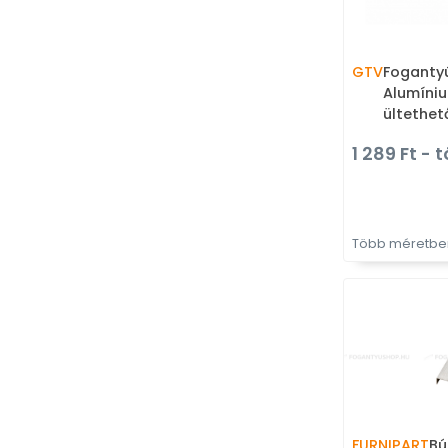
GTV
Fogantyú
Alumíniu
ültethet
1 289 Ft - t
Több méretben
FURNIPART
Bú