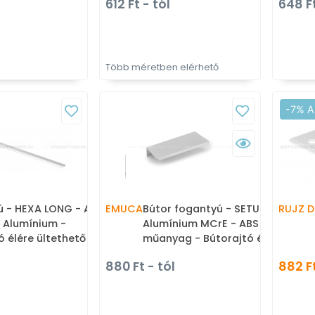
612 Ft - tól
648 F
antyú
fém fogantyú
fo
Több méretben elérhető
-7% A
 - HEXA LONG - Alu
EMUCA
Bútor fogantyú - SETUBAL -
RUJZ D
- Alumínium -
Alumínium MCrE - ABS
ó élére ültethető
műanyag - Bútorajtó élére
antyú
ültethető fém fogantyú
880 Ft - tól
882 F