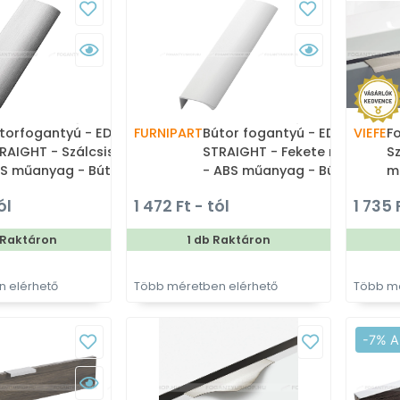
torfogantyú - EDGE
FURNIPART
Bútor fogantyú - EDGE
VIEFE
F
RAIGHT - Szálcsiszolt 66 -
STRAIGHT - Fekete nikkel 12
Sz
S műanyag - Bútorajtó
- ABS műanyag - Bútorajtó
m
ére ültethető fém
élére ültethető fém
ü
ól
1 472 Ft - tól
1 735 
gantyú
fogantyú
 Raktáron
1 db Raktáron
 elérhető
Több méretben elérhető
Több mé
-7% A