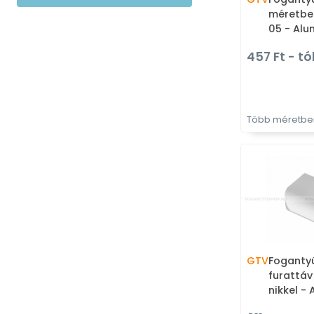
méretben
05 - Alu
élére ül
457 Ft - tó
foganty
Több méretben
GTV
Foganty
furattáv
nikkel -
Bútorajt