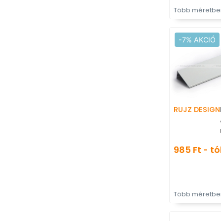
Több méretben
-7% AKCIÓ
RUJZ DESIGN
985 Ft - tó
Több méretben