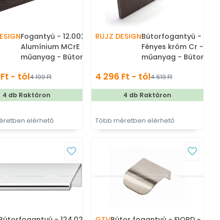
ESIGN
Fogantyú - 12.002A -
RUJZ DESIGN
Bútorfogantyú - 609.
Alumínium MCrE - ABS
Fényes króm Cr - ABS
műanyag - Bútorajtó élére
műanyag - Bútorajtó 
ültethető fém fogantyú
ültethető fém fogant
Ft - tól
4 296 Ft - tól
4 199 Ft
4 619 Ft
4 db Raktáron
4 db Raktáron
retben elérhető
Több méretben elérhető
Bútorfogantyú - 124.02 Zink
GTV
Bútor fogantyú - FIORD -