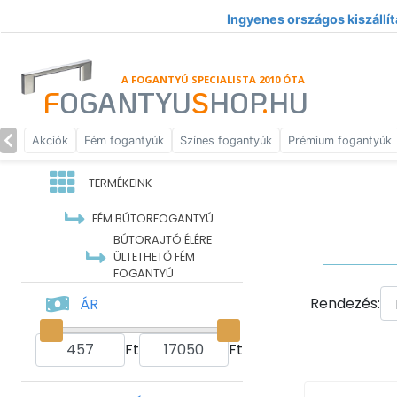
Ingyenes országos kiszállít
A FOGANTYÚ SPECIALISTA 2010 ÓTA
F
OGANTYU
S
HOP
.
HU
Akciók
Fém fogantyúk
Színes fogantyúk
Prémium fogantyúk
TERMÉKEINK
FÉM BÚTORFOGANTYÚ
BÚTORAJTÓ ÉLÉRE
ÜLTETHETŐ FÉM
FOGANTYÚ
Rendezés:
ÁR
Ft
Ft