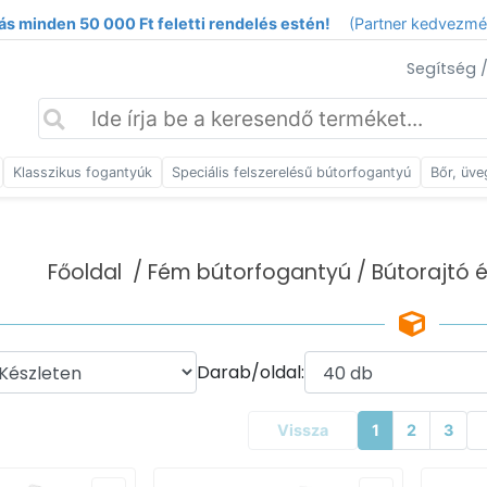
ás minden 50 000 Ft feletti rendelés estén!
(Partner kedvezm
Segítség 
Klasszikus fogantyúk
Speciális felszerelésű bútorfogantyú
Bőr, üve
Főoldal
/
Fém bútorfogantyú
/ Bútorajtó 
Darab/oldal:
Vissza
1
2
3