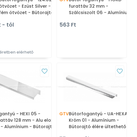
ötvözet - Ezüst Silver - Zink
furattáv 32 mm -
fém ötvözet - Bútorajtó
Szálcsiszolt 06 - Alumínium
élére ültethető fém
- Bútorajtó élére ültethető
 - tól
563 Ft
fogantyú
fém fogantyú
retben elérhető
gantyú - HEXI 05 -
GTV
Bútorfogantyú - UA-HEXA -
rattáv 128 mm - Alu elox
Króm 01 - Alumínium -
 - Alumínium - Bútorajtó
Bútorajtó élére ültethető
ére ültethető fém
fém fogantyú