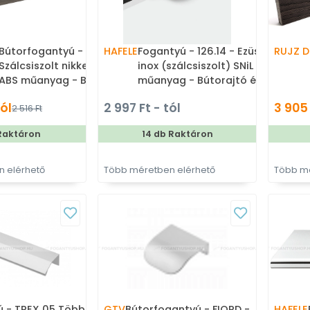
Bútorfogantyú - 658.35 -
HAFELE
Fogantyú - 126.14 - Ezüst
RUJZ D
Szálcsiszolt nikkel NisatE -
inox (szálcsiszolt) SNiL - ABS
ABS műanyag - Bútorajtó
műanyag - Bútorajtó élére
élére ültethető fém
ültethető fém fogantyú
tól
2 997 Ft - tól
3 905 
2 516 Ft
fogantyú
Raktáron
14 db Raktáron
 elérhető
Több méretben elérhető
Több mé
ú - TREX 05 Több
GTV
Bútorfogantyú - FIORD -
HAFELE