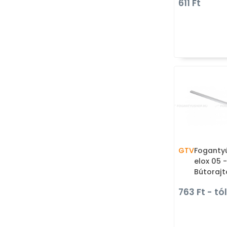
611 Ft
fém fog
GTV
Fogantyú
elox 05 
Bútorajt
fém fog
763 Ft - tól