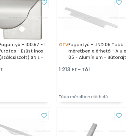
Fogantyú - 100.57 - 1
GTV
Fogantyú - LIND 05 Több
furatos - Ezüst inox
méretben elérhető - Alu elox
(szálcsiszolt) SNiL -
05 - Alumínium - Bútorajtó
Márvány - Bútorajtó élére
élére ültethető fém
Ft
1 213 Ft - tól
ültethető fém fogantyú
fogantyú
Több méretben elérhető