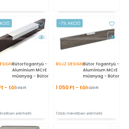
KCIÓ
-7% AKCIÓ
ESIGN
Bútorfogantyú - 606.40 -
RUJZ DESIGN
Bútor fogantyú - 658
Alumínium MCrE - ABS
Alumínium MCrE - AB
műanyag - Bútorajtó élére
műanyag - Bútorajtó 
ültethető fém fogantyú
ültethető fém fogant
Ft - tól
1 050 Ft - tól
1 114 Ft
1 129 Ft
retben elérhető
Több méretben elérhető