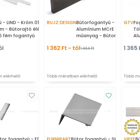
 - LIND - Króm 01 -
RUJZ DESIGN
Bútorfogantyú - 643.33 -
GTV
Fo
m - Bútorajtó élére
Alumínium MCrE - ABS
Tö
ő fém fogantyú
műanyag - Bútorajtó élére
Al
ültethető fém fogantyú
Bú
ól
1 362 Ft - tól
1 365 
1 464 Ft
fé
 elérhető
Több méretben elérhető
Több mé
tor fogantyú - EDGE
FURNIPART
Bútor fogantyú - SHEET -
VIEFE
B