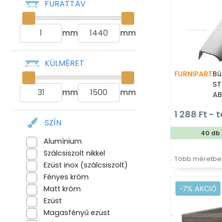
FURATTÁV
mm
mm
KÜLMÉRET
FURNIPART
Bú
ST
mm
mm
AB
él
1 288 Ft - t
fo
SZÍN
40 db
Alumínium
Szálcsiszolt nikkel
Több méretben
Ezüst inox (szálcsiszolt)
Fényes króm
Matt króm
-7% AKCIÓ
Ezüst
Magasfényű ezüst