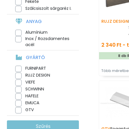
Fekete
Szálcsiszolt sárgaréz I.
ANYAG
RUJZ DESIGN
Alumínium
Inox / Rozsdamentes
2 340 Ft - 
acél
8 db 
GYÁRTÓ
FURNIPART
Több méretben
RUJZ DESIGN
VIEFE
SCHWINN
HAFELE
EMUCA
GTV
Szűrés
GTV
Foganty