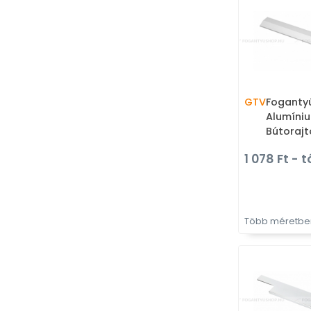
GTV
Fogantyú
Alumíniu
Bútorajt
fém fog
1 078 Ft - t
Több méretben