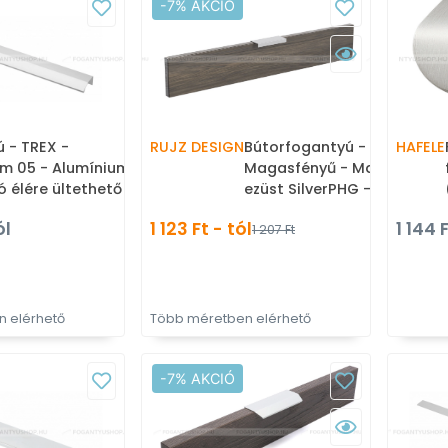
-7% AKCIÓ
 - TREX -
RUJZ DESIGN
Bútorfogantyú - 658.35
HAFELE
m 05 - Alumínium -
Magasfényű - Magasfényű
ó élére ültethető
ezüst SilverPHG - ABS
antyú
műanyag - Bútorajtó élére
ól
1 123 Ft - tól
1 144 
1 207 Ft
ültethető fém fogantyú
 elérhető
Több méretben elérhető
-7% AKCIÓ