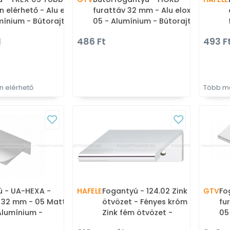
 elérhető - Alu elox
furattáv 32 mm - Alu elox
mínium - Bútorajtó
05 - Alumínium - Bútorajtó
tethető fém
élére ültethető fém
l
486 Ft
493 Ft
ú
fogantyú
 elérhető
Több mé
ú - UA-HEXA -
HAFELE
Fogantyú - 124.02 Zink
GTV
Fo
 32 mm - 05 Matt
ötvözet - Fényes króm Cr -
fu
 Alumínium -
Zink fém ötvözet -
05
ó élére ültethető
Bútorajtó élére ültethető
él