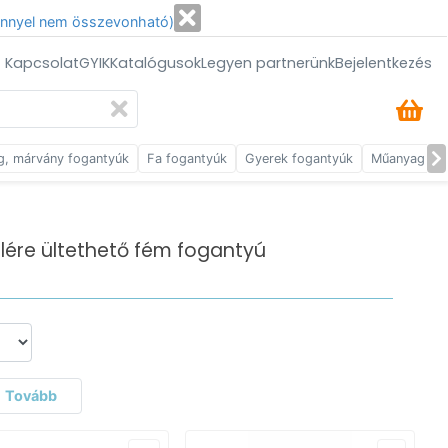
énnyel nem összevonható)
/ Kapcsolat
GYIK
Katalógusok
Legyen partnerünk
Bejelentkezés
g, márvány fogantyúk
Fa fogantyúk
Gyerek fogantyúk
Műanyag fog
élére ültethető fém fogantyú
Tovább