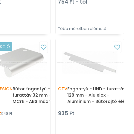
t
754 Ft - tól
gantyú
Több méretben elérhető
KCIÓ
ESIGN
Bútor fogantyú - 32 616.08 -
GTV
Fogantyú - LIND - furattáv
furattáv 32 mm - Alumínium
128 mm - Alu elox -
MCrE - ABS műanyag -
Alumínium - Bútorajtó élére
Bútorajtó élére ültethető
ültethető fém fogantyú
t
935 Ft
948 Ft
fém fogantyú