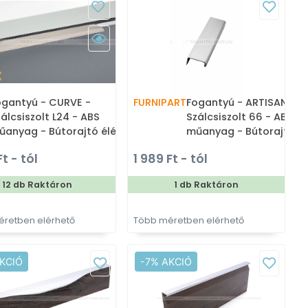
ogantyú - CURVE -
FURNIPART
Fogantyú - ARTISAN -
álcsiszolt L24 - ABS
Szálcsiszolt 66 - ABS
űanyag - Bútorajtó élére
műanyag - Bútorajtó él
ltethető fém fogantyú
ültethető fém fogantyú
Ft - tól
1 989 Ft - tól
12 db Raktáron
1 db Raktáron
retben elérhető
Több méretben elérhető
KCIÓ
-7% AKCIÓ