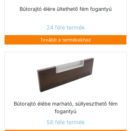
Bútorajtó élére ültethető fém fogantyú
24 féle termék
Tovább a termékekhez
Bútorajtó élébe marható, süllyeszthető fém
fogantyú
56 féle termék