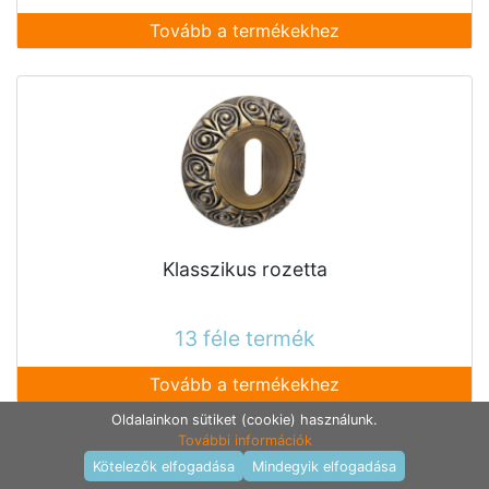
Tovább a termékekhez
Klasszikus rozetta
13 féle termék
Tovább a termékekhez
Oldalainkon sütiket (cookie) használunk.
További információk
Termékek raktáron
Kötelezők elfogadása
Mindegyik elfogadása