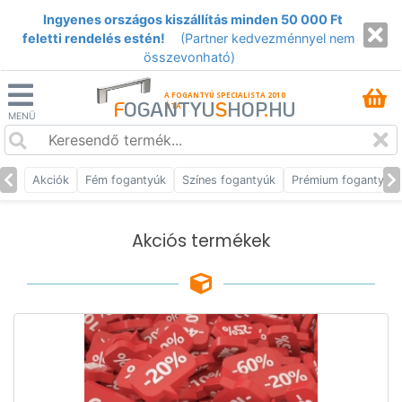
Ingyenes országos kiszállítás minden 50 000 Ft
feletti rendelés estén!
(Partner kedvezménnyel nem
összevonható)
A FOGANTYÚ SPECIALISTA 2010
F
OGANTYU
S
HOP
.
HU
ÓTA
MENÜ
Akciók
Fém fogantyúk
Színes fogantyúk
Prémium fogantyúk
Akciós termékek