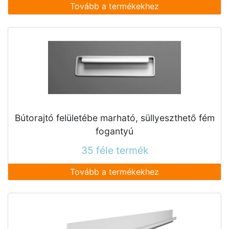
Tovább a termékekhez
Bútorajtó felületébe marható, süllyeszthető fém
fogantyú
35 féle termék
Tovább a termékekhez