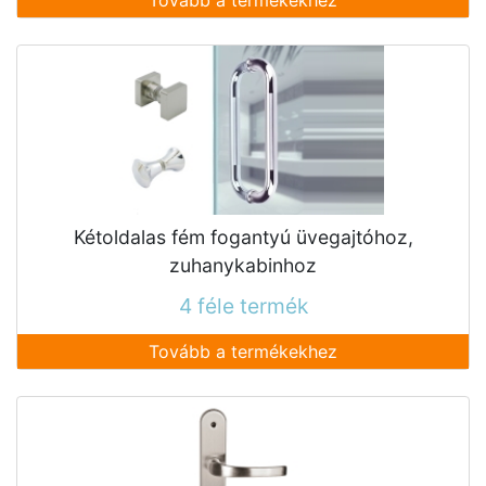
Tovább a termékekhez
Kétoldalas fém fogantyú üvegajtóhoz,
zuhanykabinhoz
4 féle termék
Tovább a termékekhez