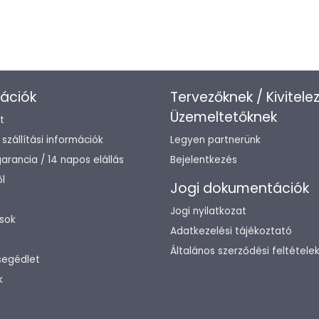
ációk
Tervezőknek / Kivitele
Üzemeltetőknek
t
/ szállítási információk
Legyen partnerünk
arancia / 14 napos elállás
Bejelentkezés
l
Jogi dokumentációk
Jogi nyilatkozat
sok
Adatkezelési tájékoztató
Általános szerződési feltétele
segédlet
k