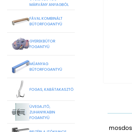
MÁRVÁNY ANYAGBÓL
FÁVAL KOMBINÁLT
BÚTORFOGANTYÚ
GYEREKBÚTOR
FOGANTYÚ
MŰANYAG
BÚTORFOGANTYÚ
FOGAS, KABÁTAKASZTÓ
ÜVEGAJTÓ,
ZUHANYKABIN
FOGANTYÚ
mosdosh
BELTÉRI AJTÓKILINCS,