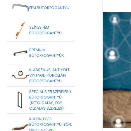
FÉM BÚTORFOGANTYÚ
SZÍNES FÉM
BÚTORFOGANTYÚ
PRÉMIUM
BÚTORFOGANTYÚK
KLASSZIKUS, ANTIKOLT,
VINTAGE, PORCELÁN
BÚTORFOGANTYÚ
SPECIÁLIS FELSZERELÉSŰ
BÚTORFOGANTYÚ
(KÉTOLDALAS, EGY
OLDALAS SZERELÉS)
KÜLÖNLEGES
BÚTORFOGANTYÚ: BŐR,
ÜVEG, SZÖVET,