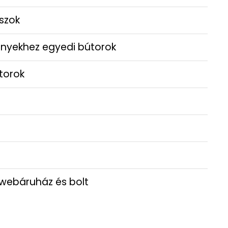
szok
gényekhez egyedi bútorok
torok
 webáruház és bolt