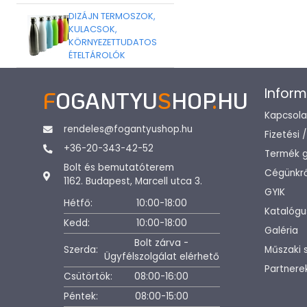
DIZÁJN TERMOSZOK,
KULACSOK,
KÖRNYEZETTUDATOS
ÉTELTÁROLÓK
Inform
F
OGANTYU
S
HOP
.
HU
Kapcsola
rendeles@fogantyushop.hu
Fizetési 
+36-20-343-42-52
Termék g
Bolt és bemutatóterem
Cégünkrő
1162. Budapest, Marcell utca 3.
GYIK
Hétfő:
10:00-18:00
Katalógu
Kedd:
10:00-18:00
Galéria
Bolt zárva -
Szerda:
Műszaki 
Ügyfélszolgálat elérhető
Partnere
Csütörtök:
08:00-16:00
Péntek:
08:00-15:00