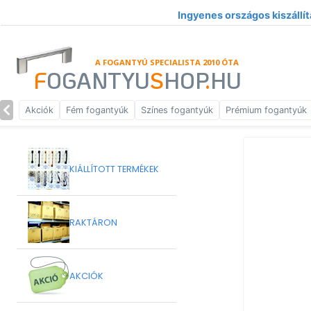
Ingyenes országos kiszállít
A FOGANTYÚ SPECIALISTA 2010 ÓTA
F
OGANTYU
S
HOP
.
HU
Akciók
Fém fogantyúk
Színes fogantyúk
Prémium fogantyúk
KIÁLLÍTOTT TERMÉKEK
RAKTÁRON
AKCIÓK