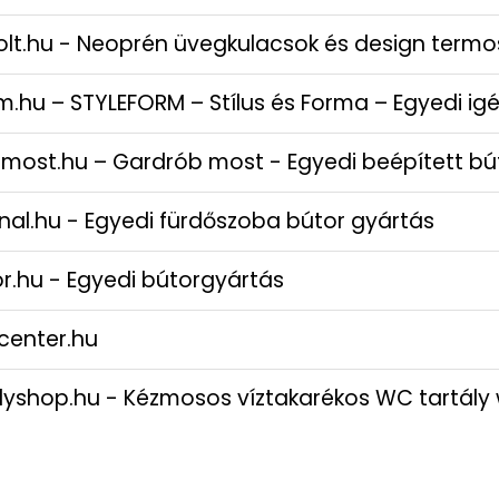
olt.hu - Neoprén üvegkulacsok és design termo
rm.hu – STYLEFORM – Stílus és Forma – Egyedi i
most.hu – Gardrób most - Egyedi beépített bú
nal.hu - Egyedi fürdőszoba bútor gyártás
r.hu - Egyedi bútorgyártás
rcenter.hu
lyshop.hu - Kézmosos víztakarékos WC tartály