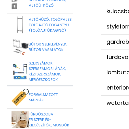
AJTÓÜTKÖZŐ
kulacsb
AJTÓHÚZÓ, TOLÓPAJZS,
TOLÓAJTÓ FOGANTYÚ
stylefo
(TOLÓAJTÓKAGYLÓ)
gardrob
BÚTOR SZERELVÉNYEK,
BÚTOR VASALATOK
furdovo
SZERSZÁMOK,
SZERSZÁMOS LÁDÁK,
lambuto
KÉZI SZERSZÁMOK,
MÉRŐESZKÖZÖK
enterio
FORGALMAZOTT
MÁRKÁK
wctarta
FÜRDŐSZOBA
FELSZERELÉS-
KIEGÉSZÍTŐK, MOSDÓK