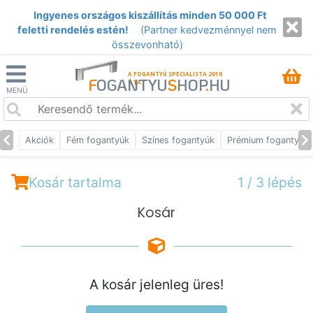
Ingyenes országos kiszállítás minden 50 000 Ft
feletti rendelés estén!
(Partner kedvezménnyel nem
összevonható)
A FOGANTYÚ SPECIALISTA 2010
F
OGANTYU
S
HOP
.
HU
ÓTA
MENÜ
Akciók
Fém fogantyúk
Színes fogantyúk
Prémium fogantyúk
Kosár tartalma
1 / 3 lépés
Kosár
A kosár jelenleg üres!