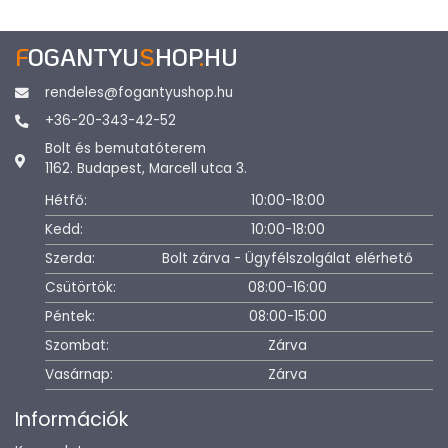
F
OGANTYU
S
HOP
.
HU
rendeles@fogantyushop.hu
+36-20-343-42-52
Bolt és bemutatóterem
1162. Budapest, Marcell utca 3.
Hétfő:
10:00-18:00
Kedd:
10:00-18:00
Szerda:
Bolt zárva - Ügyfélszolgálat elérhető
Csütörtök:
08:00-16:00
Péntek:
08:00-15:00
Szombat:
Zárva
Vasárnap:
Zárva
Információk