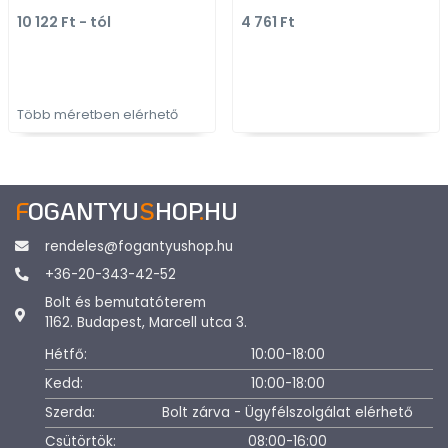
Több méretben gyártott
(402055I)
10 122 Ft - tól
4 761 Ft
fém bútorfogantyú
Több méretben elérhető
F
OGANTYU
S
HOP
.
HU
rendeles@fogantyushop.hu
+36-20-343-42-52
Bolt és bemutatóterem
1162. Budapest, Marcell utca 3.
Hétfő:
10:00-18:00
Kedd:
10:00-18:00
Szerda:
Bolt zárva - Ügyfélszolgálat elérhető
Csütörtök:
08:00-16:00