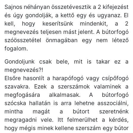
Sajnos néhányan összetévesztik a 2 kifejezést
és úgy gondolják, a kettő egy és ugyanaz. El
kell, hogy keserítsünk mindenkit, a 2
megnevezés teljesen mást jelent. A bútorfogó
szóösszetétel önmagában egy nem létező
fogalom.
Gondoljunk csak bele, mit is takar ez a
megnevezés?!
Elsőre hasonlít a harapófogó vagy csípőfogó
szavakra. Ezek a szerszámok valaminek a
megfogására alkalmasak. A bútorfogó
szócska hallatán is arra lehetne asszociálni,
mintha magát a bútort szeretnénk
megragadni vele. Itt felmerülhet a kérdés,
hogy mégis minek kellene szerszám egy bútor