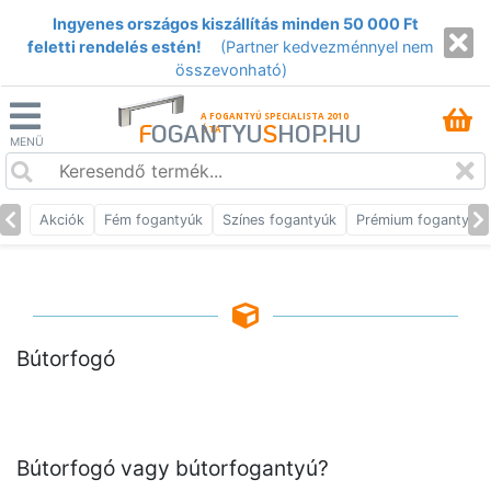
Ingyenes országos kiszállítás minden 50 000 Ft
feletti rendelés estén!
(Partner kedvezménnyel nem
összevonható)
A FOGANTYÚ SPECIALISTA 2010
F
OGANTYU
S
HOP
.
HU
ÓTA
MENÜ
Akciók
Fém fogantyúk
Színes fogantyúk
Prémium fogantyúk
Bútorfogó
Bútorfogó vagy bútorfogantyú?