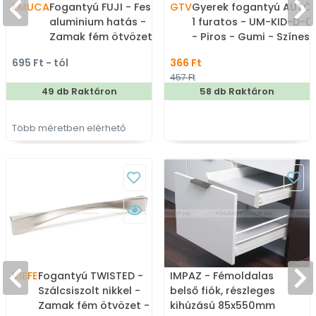
EMUCA
Fogantyú FUJI - Festett
GTV
Gyerek fogantyú AUTÓ 
aluminium hatás -
1 furatos - UM-KID-D-0
Zamak fém ötvözet -
- Piros - Gumi - Színes
Több méretben gyártott
gyerekbútor fogantyú
695 Ft - tól
366 Ft
fém bútorfogantyú
457 Ft
49 db Raktáron
58 db Raktáron
Több méretben elérhető
VIEFE
Fogantyú TWISTED -
IMPAZ - Fémoldalas
Szálcsiszolt nikkel -
belső fiók, részleges
Zamak fém ötvözet -
kihúzású 85x550mm