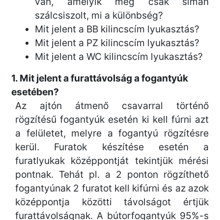
van, amelyik meg csak simán
szálcsiszolt, mi a különbség?
Mit jelent a BB kilincscím lyukasztás?
Mit jelent a PZ kilincscím lyukasztás?
Mit jelent a WC kilincscím lyukasztás?
1. Mit jelent a furattávolság a fogantyúk
esetében?
Az ajtón átmenő csavarral történő
rögzítésű fogantyúk esetén ki kell fúrni azt
a felületet, melyre a fogantyú rögzítésre
kerül. Furatok készítése esetén a
furatlyukak középpontját tekintjük mérési
pontnak. Tehát pl. a 2 ponton rögzíthető
fogantyúnak 2 furatot kell kifúrni és az azok
középpontja közötti távolságot értjük
furattávolságnak. A bútorfogantyúk 95%-s