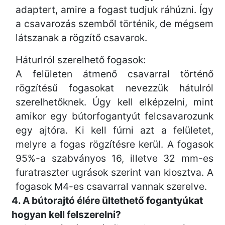
adaptert, amire a fogast tudjuk ráhúzni. Így
a csavarozás szemből történik, de mégsem
látszanak a rögzítő csavarok.
Háturlról szerelhető fogasok:
A felületen átmenő csavarral történő
rögzítésű fogasokat nevezzük hátulról
szerelhetőknek. Úgy kell elképzelni, mint
amikor egy bútorfogantyút felcsavarozunk
egy ajtóra. Ki kell fúrni azt a felületet,
melyre a fogas rögzítésre kerül. A fogasok
95%-a szabványos 16, illetve 32 mm-es
furatraszter ugrások szerint van kiosztva. A
fogasok M4-es csavarral vannak szerelve.
4. A bútorajtó élére ültethető fogantyúkat
hogyan kell felszerelni?