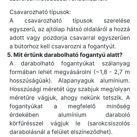
Csavarozható típusok:
A csavarozható típusok szerelése
egyszerű, az ajtólap hátsó oldaláról a hozzá
adott vagy pozdorja csavarral egyszerűen
a bútorhoz kell csavarozni a fogantyút.
5. Mit értünk darabolható fogantyú alatt?
A darabolható fogantyúkat szálanyag
formában lehet megvásárolni (~1,8 - 2,7 m
hosszúságúak). Alapanyaguk alumínium.
Hosszúsági méretét úgy szabjuk meg/olyan
méretűre vágjuk, ahogy nekünk tetszik. A
fogantyúkat a megfelelő minőség
érdekében alumínium daraboló
körfűrésszel vágjuk le (sarokcsiszolós
darabolásnál a felület elszíneződhet).