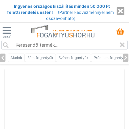
Ingyenes országos kiszállítás minden 50 000 Ft
feletti rendelés estén!
(Partner kedvezménnyel nem
összevonható)
A FOGANTYÚ SPECIALISTA 2010
F
OGANTYU
S
HOP
.
HU
ÓTA
MENÜ
Akciók
Fém fogantyúk
Színes fogantyúk
Prémium fogantyúk