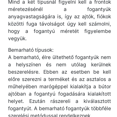
Mind a két típusnál figyelni kell a frontok
méretezésénél a fogantyúk
anyagvastagságára is, így az ajtók, fiókok
közötti fuga távolságot úgy kell számolni,
hogy a fogantyú méretét figyelembe
vegyük.
Bemarható típusok:
A bemarható, élre ültethető fogantyúk nem
a helyszínen és nem utólag kerülnek
beszerelésre. Ebben az esetben be kell
előre szerezni a terméket és az asztalos a
műhelyében marógéppel kialakítja a bútor
ajtóban a fogantyú fogadására kialakított
helyet. Ezután rászereli a kiválasztott
fogantyút. A bemarható fogantyúk többféle
szerelési metódussal rendelkeznek.