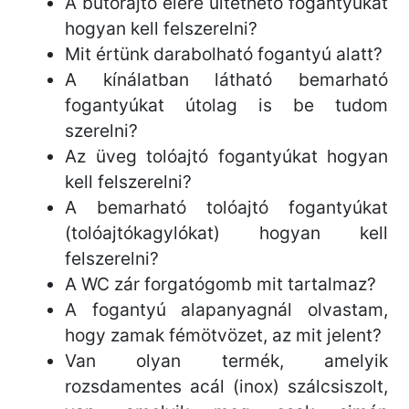
A bútórajtó élére ültethető fogantyúkat
hogyan kell felszerelni?
Mit értünk darabolható fogantyú alatt?
A kínálatban látható bemarható
fogantyúkat útolag is be tudom
szerelni?
Az üveg tolóajtó fogantyúkat hogyan
kell felszerelni?
A bemarható tolóajtó fogantyúkat
(tolóajtókagylókat) hogyan kell
felszerelni?
A WC zár forgatógomb mit tartalmaz?
A fogantyú alapanyagnál olvastam,
hogy zamak fémötvözet, az mit jelent?
Van olyan termék, amelyik
rozsdamentes acál (inox) szálcsiszolt,