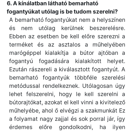
6. A kínálatban látható bemarható
fogantyúkat utólag is be tudom szerelni?
A bemarható fogantyúkat nem a helyszínen
és nem utólag kerülnek beszerelésre.
Ebben az esetben be kell előre szerezni a
terméket és az asztalos a műhelyében
marógéppel kialakítja a bútor ajtóban a
fogantyú fogadására kialakított helyet.
Ezután rászereli a kiválasztott fogantyút. A
bemarható fogantyúk többféle szerelési
metódussal rendelkeznek. Utólagosan úgy
lehet felszerelni, hogy le kell szerelni a
bútorajtókat, azokat el kell vinni a kivitelező
műhelyébe, ahol ő elvégzi a szakmunkát Ez
a folyamat nagy zajjal és sok porral jár, így
érdemes előre gondolkodni, ha ilyen