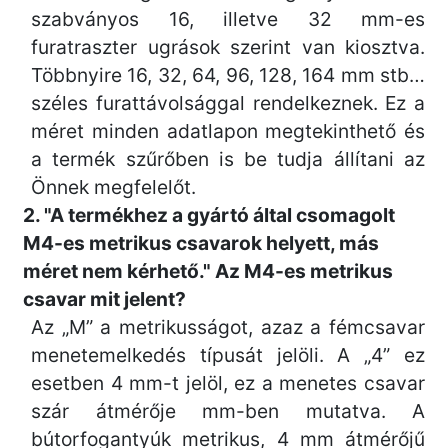
szabványos 16, illetve 32 mm-es
furatraszter ugrások szerint van kiosztva.
Többnyire 16, 32, 64, 96, 128, 164 mm stb…
széles furattávolsággal rendelkeznek. Ez a
méret minden adatlapon megtekinthető és
a termék szűrőben is be tudja állítani az
Önnek megfelelőt.
2. "A termékhez a gyártó által csomagolt
M4-es metrikus csavarok helyett, más
méret nem kérhető." Az M4-es metrikus
csavar mit jelent?
Az „M” a metrikusságot, azaz a fémcsavar
menetemelkedés típusát jelöli. A „4” ez
esetben 4 mm-t jelöl, ez a menetes csavar
szár átmérője mm-ben mutatva. A
bútorfogantyúk metrikus, 4 mm átmérőjű