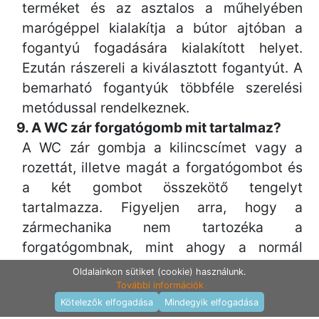
terméket és az asztalos a műhelyében
marógéppel kialakítja a bútor ajtóban a
fogantyú fogadására kialakított helyet.
Ezután rászereli a kiválasztott fogantyút. A
bemarható fogantyúk többféle szerelési
metódussal rendelkeznek.
9. A WC zár forgatógomb mit tartalmaz?
A WC zár gombja a kilincscímet vagy a
rozettát, illetve magát a forgatógombot és
a két gombot összekötő tengelyt
tartalmazza. Figyeljen arra, hogy a
zármechanika nem tartozéka a
forgatógombnak, mint ahogy a normál
kilincsek esetében sem. A WC zár
Oldalainkon sütiket (cookie) használunk.
forgatógombhoz WC záras zárszerkezetet
További információk
Termékek raktáron
Kötelezők elfogadása
Mindegyik elfogadása
kell beszerelni.