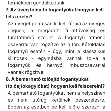
termékben gondolkodunk.
7. Az üveg tolóajtó fogantyúkat hogyan kell
felszerelni?
Az üveget pontosan ki kell fúrnia az üveges
cégnek, a megadott furattávolság és
furatátmérő szerint. A fogantyú átmenő
csavarral van rögzítve az ajtón. Kétoldalas
fogantyú esetén - úgy, mint a klasszikus
kilincsek - egymásba vannak tolva a
fogantyúk és hernyó imbuszcsavarral
vannak rögzítve.
8. A bemarható tolóajtó fogantyúkat
(tolóajtókagylókat) hogyan kell felszerelni?
A bemarható fogantyúkat nem a helyszínen
és nem utólag kerülnek beszerelésre.
Ebben az esetben be kell előre szerezni a