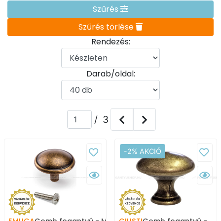
Szűrés
Szűrés törlése
Rendezés:
Darab/oldal:
/ 3
-2% AKCIÓ