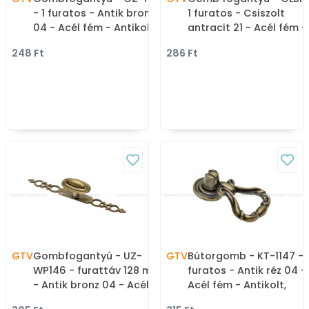
- 1 furatos - Antik bronz
1 furatos - Csiszolt
04 - Acél fém - Antikolt,
antracit 21 - Acél fém -
vintage fém
Antikolt, vintage fém
248 Ft
286 Ft
gombfogantyú
gombfogantyú
(szögletes, kerek)
(szögletes, kerek)
GTV
Gombfogantyú - UZ-
GTV
Bútorgomb - KT-1147 - 
WP146 - furattáv 128 mm
furatos - Antik réz 04 -
- Antik bronz 04 - Acél
Acél fém - Antikolt,
fém - Antikolt, vintage
vintage fém