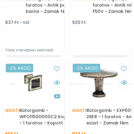
furatos - Antik patina
furatos - Antik nik
barna - Zamak fém
F50V - Zamak fém
ötvözet - Antikolt,
ötvözet - Antikolt,
837 Ft - tól
920 Ft
vintage fém
vintage fém
gombfogantyú
gombfogantyú
(szögletes, kerek)
(szögletes, kerek)
Több méretben elérhető
-2% AKCIÓ
-2% AKCIÓ
GIUSTI
Bútorgomb -
GIUSTI
Bútorgomb - EXP600
WPO11500000C2 Kopott
28E8 - 1 furatos - Ant
- 1 furatos - Kopott
ezüst - Zamak fém
fekete - Zamak fém
ötvözet - Antikolt,