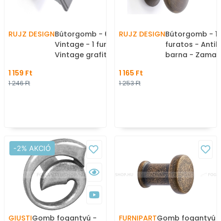
RUJZ DESIGN
Bútorgomb - 667.20-1
RUJZ DESIGN
Bútorgomb - 16
Vintage - 1 furatos -
furatos - Antik
Vintage grafit Vint2 -
barna - Zamak fém
Zamak fém ötvözet -
ötvözet - Antik
1 159 Ft
1 165 Ft
Antikolt, vintage fém
vintage fém
1 246 Ft
1 253 Ft
gombfogantyú
gombfogantyú
(szögletes, kerek)
(szögletes, ker
-2% AKCIÓ
GIUSTI
Gomb fogantyú -
FURNIPART
Gomb fogantyú 