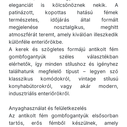
eleganciát is kölcsönöznek nekik. A
patinázott, kopottas hatású fémek
természetes, időjárás által formált
megjelenése nosztalgikus, meghitt
atmoszférát teremt, amely kiválóan illeszkedik
különféle enteriőrökbe.
A kerek és szögletes formájú antikolt fém
gombfogantyúk széles választékban
elérhetők, így minden stílushoz és igényhez
találhatunk megfelelő típust – legyen szó
klasszikus komódokról, vintage stílusú
konyhabútorokról, vagy akár modern,
indusztriális enteriőrökről.
Anyaghasználat és felületkezelés
Az antikolt fém gombfogantyúk elsősorban
tartós, erős fémből készülnek, amely