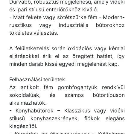
Durvább, robusztus megjelenésű, amely vidéki
és ipari stílusú enteriőrökhöz kiváló.
- Matt fekete vagy sötétszürke fém – Modern-
rusztikus vagy indusztriális bútorokhoz
tökéletes választás.
A felületkezelés során oxidációs vagy kémiai
eljárásokkal érik el az öregített hatást, így
minden darab kissé egyedi megjelenést kap.
Felhasználási területek
Az antikolt fém gombfogantyúk rendkívül
sokoldalúak, és számos bútortípuson
alkalmazhatók.
- Konyhabútorok – Klasszikus vagy vidéki
stílusú konyhaszekrények, fiókok elegáns
kiegészítői.
- Komódok és éjjeliszekrények – Különleges