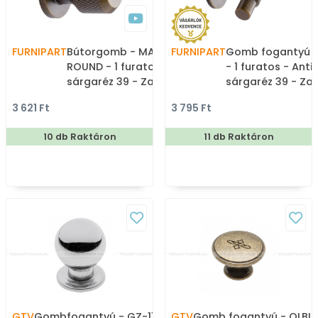
FURNIPART
Bútorgomb - MANOR
FURNIPART
Gomb fogantyú 
ROUND - 1 furatos - Antik
- 1 furatos - Anti
sárgaréz 39 - Zamak fém
sárgaréz 39 - Z
ötvözet - Antikolt,
ötvözet - Antikolt
3 621 Ft
3 795 Ft
vintage fém
vintage fém
gombfogantyú
gombfogantyú
10 db Raktáron
11 db Raktáron
(szögletes, kerek)
(szögletes, kerek
GTV
Gombfogantyú - GZ-1155
GTV
Gomb fogantyú - OLBIA