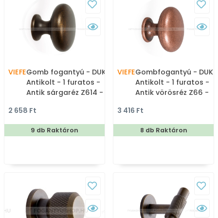
VIEFE
Gomb fogantyú - DUKE
VIEFE
Gombfogantyú - DUKE
Antikolt - 1 furatos -
Antikolt - 1 furatos -
Antik sárgaréz Z614 -
Antik vörösréz Z66 -
Zamak fém ötvözet -
Zamak fém ötvözet -
2 658 Ft
3 416 Ft
Antikolt, vintage fém
Antikolt, vintage fém
gombfogantyú
gombfogantyú
9 db Raktáron
8 db Raktáron
(szögletes, kerek)
(szögletes, kerek)