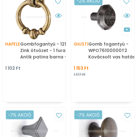
-2% AKCIÓ
HAFELE
Gombfogantyú - 121.05
GIUSTI
Gomb fogantyú -
Zink ötvözet - 1 furatos -
WPO76100000T2
Antik patina barna - Zink
Kovácsolt vas hatás -
fém ötvözet - Antikolt,
furatos - Kovácsolt 
1 102 Ft
1 153 Ft
vintage fém
hatás - Zamak fém
1 177 Ft
gombfogantyú
ötvözet - Antikolt,
(szögletes, kerek)
vintage fém
gombfogantyú
(szögletes, kerek)
-7% AKCIÓ
-7% AKCIÓ