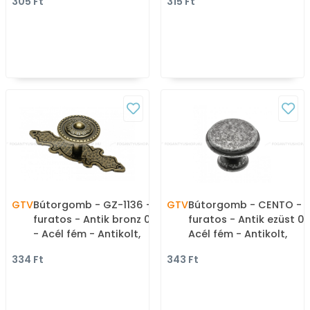
305 Ft
315 Ft
fém gombfogantyú
gombfogantyú
(szögletes, kerek)
(szögletes, kerek)
GTV
Bútorgomb - GZ-1136 - 1
GTV
Bútorgomb - CENTO - 1
furatos - Antik bronz 04
furatos - Antik ezüst 07
- Acél fém - Antikolt,
Acél fém - Antikolt,
vintage fém
vintage fém
334 Ft
343 Ft
gombfogantyú
gombfogantyú
(szögletes, kerek)
(szögletes, kerek)