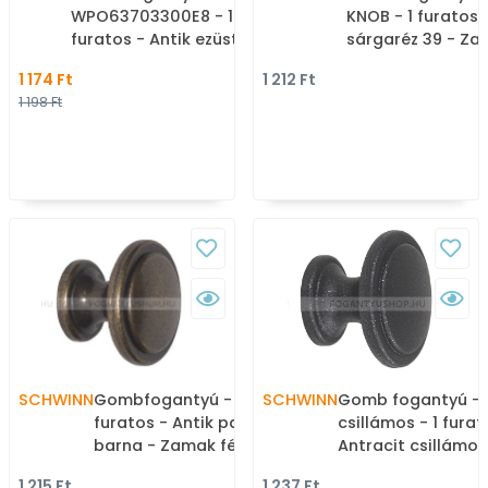
WPO63703300E8 - 1
KNOB - 1 furatos 
furatos - Antik ezüst -
sárgaréz 39 - Z
Zamak fém ötvözet -
ötvözet - Antikolt
1 174 Ft
1 212 Ft
Antikolt, vintage fém
vintage fém
1 198 Ft
gombfogantyú
gombfogantyú
(szögletes, kerek)
(szögletes, kerek
SCHWINN
Gombfogantyú - 2786 - 1
SCHWINN
Gomb fogantyú - 
furatos - Antik patina
csillámos - 1 furat
barna - Zamak fém
Antracit csillámos
ötvözet - Antikolt,
- Zamak fém ötvöz
1 215 Ft
1 237 Ft