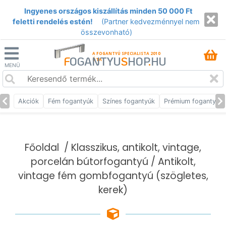
Ingyenes országos kiszállítás minden 50 000 Ft
feletti rendelés estén!
(Partner kedvezménnyel nem
összevonható)
A FOGANTYÚ SPECIALISTA 2010
F
OGANTYU
S
HOP
.
HU
ÓTA
MENÜ
Akciók
Fém fogantyúk
Színes fogantyúk
Prémium fogantyúk
Főoldal
/
Klasszikus, antikolt, vintage,
porcelán bútorfogantyú
/ Antikolt,
vintage fém gombfogantyú (szögletes,
kerek)