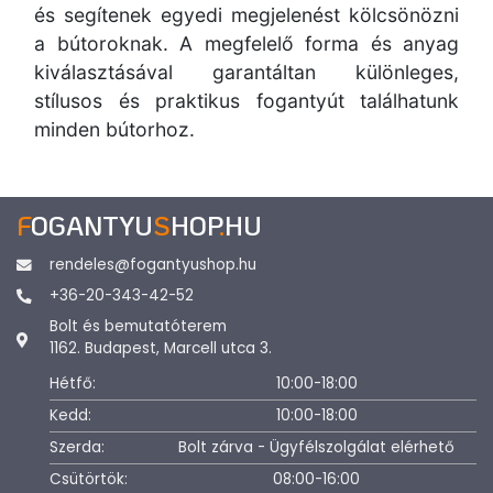
és segítenek egyedi megjelenést kölcsönözni
a bútoroknak. A megfelelő forma és anyag
kiválasztásával garantáltan különleges,
stílusos és praktikus fogantyút találhatunk
minden bútorhoz.
F
OGANTYU
S
HOP
.
HU
rendeles@fogantyushop.hu
+36-20-343-42-52
Bolt és bemutatóterem
1162. Budapest, Marcell utca 3.
Hétfő:
10:00-18:00
Kedd:
10:00-18:00
Szerda:
Bolt zárva - Ügyfélszolgálat elérhető
Csütörtök:
08:00-16:00