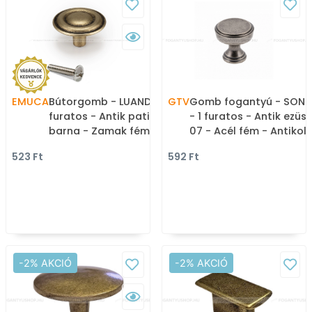
EMUCA
Bútorgomb - LUANDA - 1
GTV
Gomb fogantyú - SONE
furatos - Antik patina
- 1 furatos - Antik ezüst
barna - Zamak fém
07 - Acél fém - Antikolt
ötvözet - Antikolt,
vintage fém
523 Ft
592 Ft
vintage fém
gombfogantyú
gombfogantyú
(szögletes, kerek)
(szögletes, kerek)
-2% AKCIÓ
-2% AKCIÓ