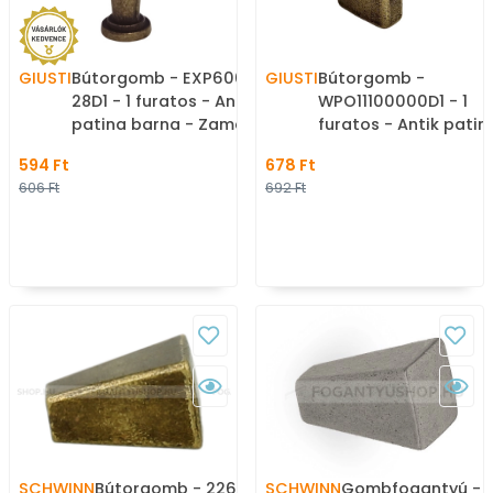
GIUSTI
Bútorgomb - EXP6002-
GIUSTI
Bútorgomb -
28D1 - 1 furatos - Antik
WPO11100000D1 - 1
patina barna - Zamak
furatos - Antik patin
fém ötvözet - Antikolt,
barna - Zamak fém
594 Ft
678 Ft
vintage fém
ötvözet - Antikolt,
606 Ft
692 Ft
gombfogantyú
vintage fém
(szögletes, kerek)
gombfogantyú
(szögletes, kerek)
SCHWINN
Bútorgomb - 2267 - 1
SCHWINN
Gombfogantyú - 2