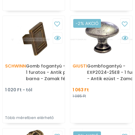
-2% AKCIÓ
SCHWINN
Gomb fogantyú - Z038 -
GIUSTI
Gombfogantyú -
1 furatos - Antik patina
EXP2024-25E8 - 1 fur
barna - Zamak fém
- Antik ezüst - Zamak
ötvözet - Antikolt,
fém ötvözet - Antikol
1 020 Ft - tól
1 063 Ft
vintage fém
vintage fém
1 085 Ft
gombfogantyú
gombfogantyú
(szögletes, kerek)
(szögletes, kerek)
Több méretben elérhető