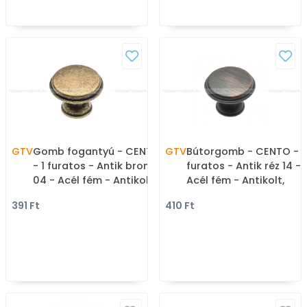
GTV
Gomb fogantyú - CENTO
GTV
Bútorgomb - CENTO - 1
- 1 furatos - Antik bronz
furatos - Antik réz 14 -
04 - Acél fém - Antikolt,
Acél fém - Antikolt,
vintage fém
vintage fém
391 Ft
410 Ft
gombfogantyú
gombfogantyú
(szögletes, kerek)
(szögletes, kerek)