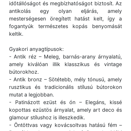
időtállóságot és megbízhatóságot biztosít. Az
antikolás egy olyan eljárás, amely
mesterségesen öregített hatást kelt, így a
fogantyúk természetes kopás benyomását
keltik.
Gyakori anyagtípusok:
- Antik réz – Meleg, barnás-arany árnyalatú,
amely kiválóan illik klasszikus és vintage
bútorokhoz.
- Antik bronz – Sötétebb, mély tónusú, amely
rusztikus és tradicionális stílusú bútorokon
mutat a legjobban.
- Patinázott ezüst és ón – Elegáns, kissé
kopottas ezüstös árnyalat, amely art deco és
glamour stílushoz is illeszkedik.
- Öntöttvas vagy kovácsoltvas hatású fém –