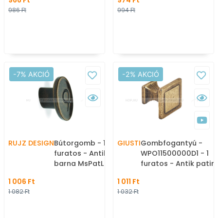
966 Ft
974 Ft
ötvözet - Antikolt,
vintage fém
986 Ft
994 Ft
vintage fém
gombfogantyú
gombfogantyú
(szögletes, kerek)
(szögletes, kerek)
-7% AKCIÓ
-2% AKCIÓ
RUJZ DESIGN
Bútorgomb - 128.18 - 1
GIUSTI
Gombfogantyú -
furatos - Antik patina
WPO11500000D1 - 1
barna MsPatL - Zamak
furatos - Antik patin
fém ötvözet - Antikolt,
barna - Zamak fém
1 006 Ft
1 011 Ft
vintage fém
ötvözet - Antikolt,
1 082 Ft
1 032 Ft
gombfogantyú
vintage fém
(szögletes, kerek)
gombfogantyú
(szögletes, kerek)