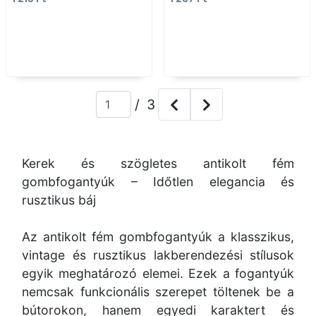
vintage fém
Antikolt, vintage 
gombfogantyú
gombfogantyú
(szögletes, kerek)
(szögletes, kerek)
/ 3
Kerek és szögletes antikolt fém
gombfogantyúk – Időtlen elegancia és
rusztikus báj
Az antikolt fém gombfogantyúk a klasszikus,
vintage és rusztikus lakberendezési stílusok
egyik meghatározó elemei. Ezek a fogantyúk
nemcsak funkcionális szerepet töltenek be a
bútorokon, hanem egyedi karaktert és