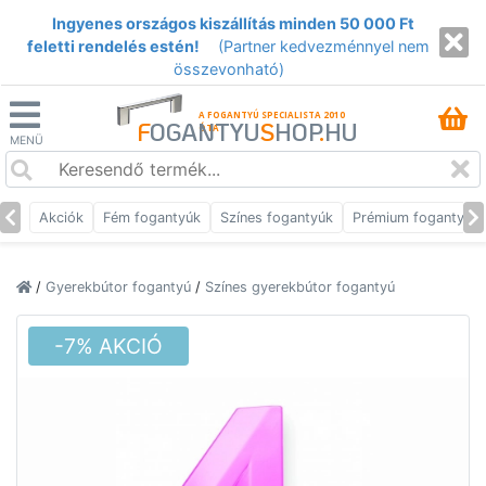
Ingyenes országos kiszállítás minden 50 000 Ft
feletti rendelés estén!
(Partner kedvezménnyel nem
összevonható)
A FOGANTYÚ SPECIALISTA 2010
F
OGANTYU
S
HOP
.
HU
ÓTA
MENÜ
Akciók
Fém fogantyúk
Színes fogantyúk
Prémium fogantyúk
/
Gyerekbútor fogantyú
/
Színes gyerekbútor fogantyú
-7% AKCIÓ