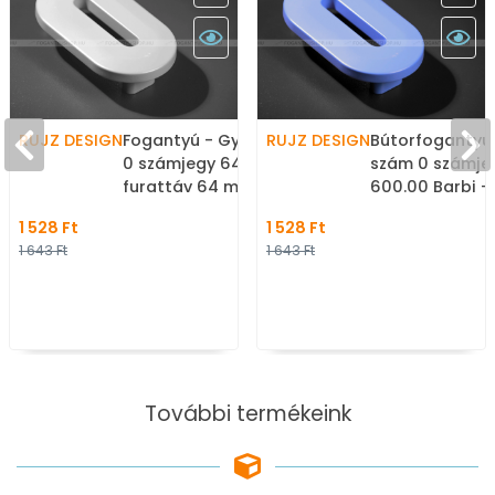
RUJZ DESIGN
Fogantyú - Gyerek szám
RUJZ DESIGN
Bútorfogantyú
0 számjegy 64 600.00 -
szám 0 számje
furattáv 64 mm - Fehér
600.00 Barbi -
belo - Farmer szövet -
64 mm - Barbi
1 528 Ft
1 528 Ft
Színes gyerekbútor
barby - Farmer
1 643 Ft
1 643 Ft
fogantyú
Színes gyerekb
fogantyú
További termékeink