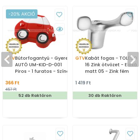
-20% AKCIÓ
GTV
Bútorfogantyú - Gyerek
GTV
Kabát fogas - TOLEDO 
AUTÓ UM-KID-D-001
16 Zink ötvözet - Eloxál
Piros - 1 furatos - Színes
matt 05 - Zink fém
- Gumi - Színes
ötvözet - Dupla akaszt
366 Ft
1 419 Ft
gyerekbútor fogantyú
fogas
457 Ft
52 db Raktáron
30 db Raktáron