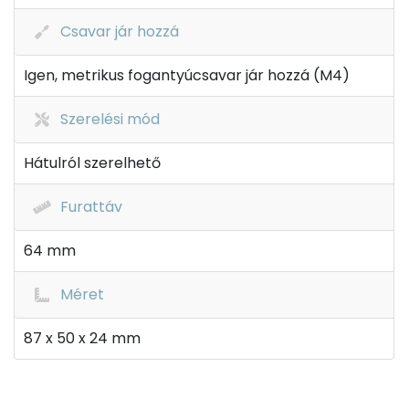
Csavar jár hozzá
Igen, metrikus fogantyúcsavar jár hozzá (M4)
Szerelési mód
Hátulról szerelhető
Furattáv
64 mm
Méret
87 x 50 x 24 mm