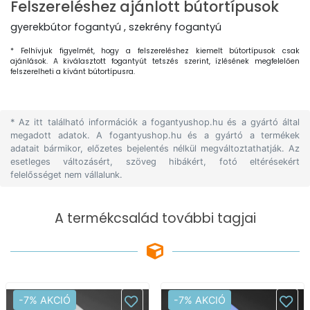
Felszereléshez ajánlott bútortípusok
gyerekbútor fogantyú , szekrény fogantyú
* Felhívjuk figyelmét, hogy a felszereléshez kiemelt bútortípusok csak
ajánlások. A kiválasztott fogantyút tetszés szerint, ízlésének megfelelően
felszerelheti a kívánt bútortípusra.
* Az itt található információk a fogantyushop.hu és a gyártó által
megadott adatok. A fogantyushop.hu és a gyártó a termékek
adatait bármikor, előzetes bejelentés nélkül megváltoztathatják. Az
esetleges változásért, szöveg hibákért, fotó eltérésekért
felelősséget nem vállalunk.
A termékcsalád további tagjai
-7% AKCIÓ
-7% AKCIÓ