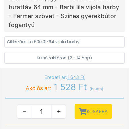
furattáv 64 mm - Barbi lila vijola barby
- Farmer szövet - Színes gyerekbútor
fogantyú
Cikkszám: ro 600.01-64 vijola barby
Külső raktáron (2 - 14 nap)
Eredeti ár:
1 643 Ft
1 528 Ft
Akciós ár:
(bruttó)
KOSÁRBA