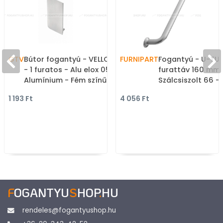
GTV
Bútor fogantyú - VELLO L
FURNIPART
Fogantyú - U-TUR
- 1 furatos - Alu elox 05 -
furattáv 160 mm 
Alumínium - Fém színű
Szálcsiszolt 66 
alumínium darabolható
fém ötvözet - Eg
1 193 Ft
4 056 Ft
GOLA profil
méretben gyárto
bútorfogantyú
F
OGANTYU
S
HOP
.
HU
rendeles@fogantyushop.hu