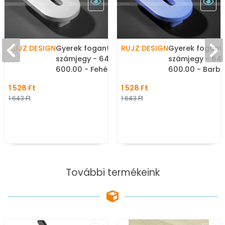
RUJZ DESIGN
Gyerek fogantyú szám, 0
RUJZ DESIGN
Gyerek foganty
számjegy - 64 mm -
számjegy - 64
600.00 - Fehér -
600.00 - Barbi 
Műanyag - Színes
Műanyag - Szí
1 528 Ft
1 528 Ft
gyerekbútor fogantyú
gyerekbútor f
1 643 Ft
1 643 Ft
További termékeink