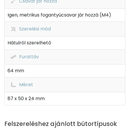
Csavar jár hozzá
Igen, metrikus fogantyúcsavar jár hozzá (M4)
Szerelési mód
Hátulról szerelhető
Furattáv
64 mm
Méret
87 x 50 x 24 mm
Felszereléshez ajánlott bútortípusok