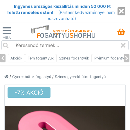
Ingyenes országos kiszállítás minden 50 000 Ft
feletti rendelés estén!
(Partner kedvezménnyel nem
összevonható)
A FOGANTYÚ SPECIALISTA 2010
F
OGANTYU
S
HOP
.
HU
ÓTA
MENÜ
Akciók
Fém fogantyúk
Színes fogantyúk
Prémium fogantyúk
/
Gyerekbútor fogantyú
/
Színes gyerekbútor fogantyú
-7% AKCIÓ