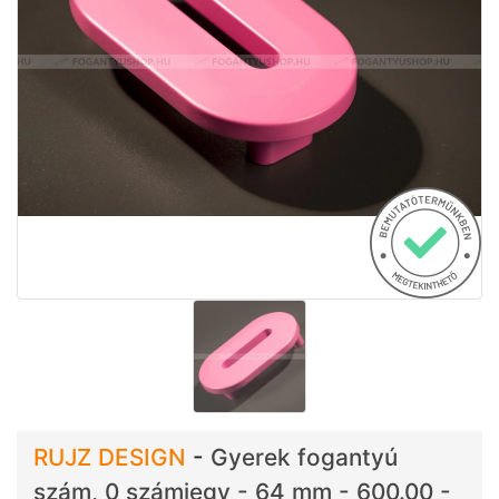
RUJZ DESIGN
-
Gyerek fogantyú
szám, 0 számjegy - 64 mm - 600.00 -