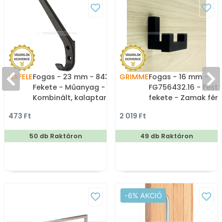
HAFELE
Fogas - 23 mm - 843.17 -
GRIMME
Fogas - 16 mm -
Fekete - Műanyag -
FG756432.16 - Feste
Kombinált, kalaptartós
fekete - Zamak fém
fogas - (műanyag)
ötvözet - Dupla ak
473 Ft
2 019 Ft
fogas
50 db Raktáron
49 db Raktáron
-6% AKCIÓ