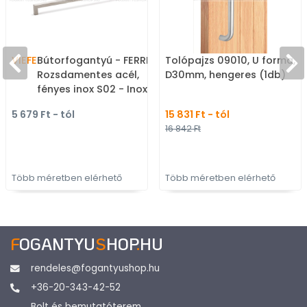
VIEFE
Bútorfogantyú - FERRI -
Tolópajzs 09010, U forma,
Rozsdamentes acél,
D30mm, hengeres (1db)
fényes inox S02 - Inox -
Rozsdamentes acél -
5 679 Ft - tól
15 831 Ft - tól
inox fém bútorfogantyú -
16 842 Ft
Több méretben elérhető
Több méretben elérhető
Több méretben elérhető
F
OGANTYU
S
HOP
.
HU
rendeles@fogantyushop.hu
+36-20-343-42-52
Bolt és bemutatóterem