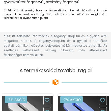
gyerekbútor fogantyú , szekrény fogantyú
* Felhívjuk figyelmét, hogy a felszereléshez kiemelt bútortípusok csak
ajánlások. A kiválasztott fogantyút tetszés szerint, ízlésének megfelelően
felszerelheti a kívánt bútortípusra.
* Az itt található információk a fogantyushop.hu és a gyártó által
megadott adatok. A fogantyushop.hu és a gyártó a termékek
adatait bármikor, előzetes bejelentés nélkül megváltoztathatják. Az
esetleges változásért, szöveg hibákért, fotó eltérésekért
felelősséget nem vállalunk.
A termékcsalád további tagjai
-7% AKCIÓ
-7% AKCIÓ