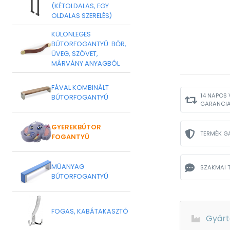
(KÉTOLDALAS, EGY
OLDALAS SZERELÉS)
KÜLÖNLEGES
BÚTORFOGANTYÚ: BŐR,
ÜVEG, SZÖVET,
MÁRVÁNY ANYAGBÓL
FÁVAL KOMBINÁLT
14 NAPOS 
BÚTORFOGANTYÚ
GARANCI
GYEREKBÚTOR
TERMÉK G
FOGANTYÚ
MŰANYAG
SZAKMAI 
BÚTORFOGANTYÚ
FOGAS, KABÁTAKASZTÓ
Gyárt