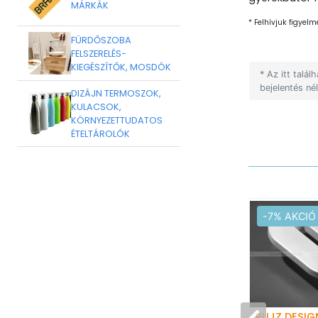
MÁRKÁK
* Felhívjuk figyelm
FÜRDŐSZOBA
FELSZERELÉS-
KIEGÉSZÍTŐK, MOSDÓK
* Az itt talá
bejelentés né
DIZÁJN TERMOSZOK,
KULACSOK,
KÖRNYEZETTUDATOS
ÉTELTÁROLÓK
-7% AKCIÓ
RUJZ DESIG