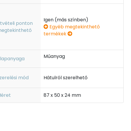
Igen (más színben)
tvételi ponton
Egyéb megtekinthető
egtekinthető
termékek
Műanyag
lapanyaga
zerelési mód
Hátulról szerelhető
éret
87 x 50 x 24 mm