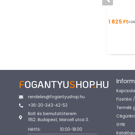
1 825 Ft
1 96
Inform
F
OGANTYU
S
HOP
.
HU
Kapcsola
rendeles@fogantyushop.hu
Fizetési 
+36-20-343-42-52
Termék g
Bolt és bemutatóterem
Cégünkrő
1162. Budapest, Marcell utca 3.
GYIK
Hétfő:
10:00-18:00
Katalógu