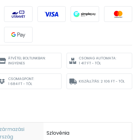
ÁTVÉTEL BOLTUNKBAN:
CSOMAG AUTOMATA:
INGYENES
1 417 FT - TÓL
CSOMAGPONT:
KISZÁLLÍTÁS:
2 106 FT - TÓL
1 684 FT - TÓL
zármazási
Szlovénia
rszág