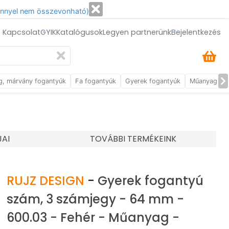
énnyel nem összevonható)
/ Kapcsolat
GYIK
Katalógusok
Legyen partnerünk
Bejelentkezés
g, márvány fogantyúk
Fa fogantyúk
Gyerek fogantyúk
Műanyag fog
JAI
TOVÁBBI TERMÉKEINK
RUJZ DESIGN
-
Gyerek fogantyú
szám, 3 számjegy - 64 mm -
600.03 - Fehér - Műanyag -