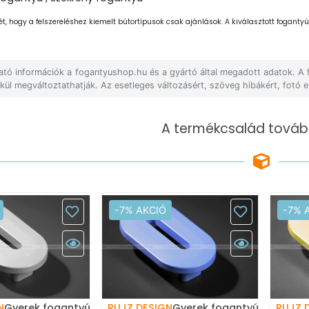
ét, hogy a felszereléshez kiemelt bútortípusok csak ajánlások. A kiválasztott fogantyút
lható információk a fogantyushop.hu és a gyártó által megadott adatok. A
lkül megváltoztathatják. Az esetleges változásért, szöveg hibákért, fotó e
A termékcsalád tovább
-7% AKCIÓ
-7% 
N
Gyerek fogantyú szám, 0
RUJZ DESIGN
Gyerek fogantyú szám, 0
RUJZ 