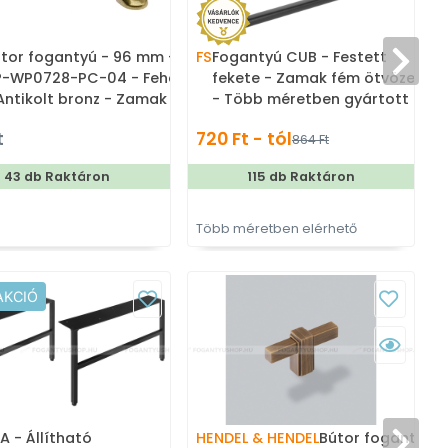
tor fogantyú - 96 mm -
FS
Fogantyú CUB - Festett
F
P-WP0728-PC-04 - Fehér
fekete - Zamak fém ötvözet
Antikolt bronz - Zamak
- Több méretben gyártott
m ötvözet - Porcelán -
színes fém bútorfogantyú
t
720 Ft - tól
864 Ft
rcelánnal kombinált
tikolt fém bútorfogantyú
43 db Raktáron
115 db Raktáron
Több méretben elérhető
T
AKCIÓ
 - Állítható
HENDEL & HENDEL
Bútor fogantyú 