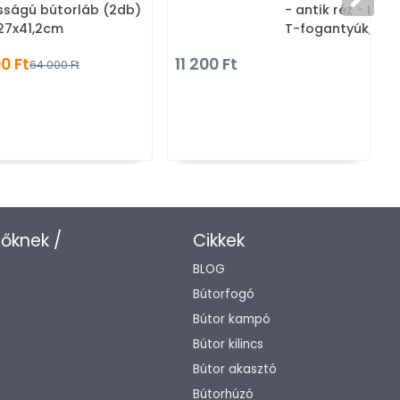
ságú bútorláb (2db)
- antik réz - Réz
27x41,2cm
T-fogantyúk, T-
gombfogantyúk
0 Ft
11 200 Ft
64 000 Ft
zőknek /
Cikkek
BLOG
Bútorfogó
Bútor kampó
Bútor kilincs
Bútor akasztó
Bútorhúzó