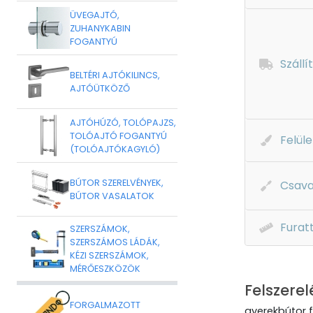
ÜVEGAJTÓ,
ZUHANYKABIN
FOGANTYÚ
Szállí
BELTÉRI AJTÓKILINCS,
AJTÓÜTKÖZŐ
AJTÓHÚZÓ, TOLÓPAJZS,
TOLÓAJTÓ FOGANTYÚ
Felüle
(TOLÓAJTÓKAGYLÓ)
BÚTOR SZERELVÉNYEK,
Csava
BÚTOR VASALATOK
Furat
SZERSZÁMOK,
SZERSZÁMOS LÁDÁK,
KÉZI SZERSZÁMOK,
MÉRŐESZKÖZÖK
Felszerel
FORGALMAZOTT
gyerekbútor 