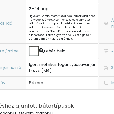
2 - 14 nap
Figyelem! A feltüntetett szállítási napok általános
Á
irányadó számok. A termékkészlet folyamatos
tási idő
változása és az importok beérkezése miatt ez
m
változhat (kevesebb és több is lehet). A
pontosabb szállítási dátumot a raktárkészlet
ellenőrzése, illetve a gyártó által visszaigazolt
dátum alapján küldjük ki Önnek.
te / színe
Fehér belo
A
Igen, metrikus fogantyúcsavar jár
r jár hozzá
S
hozzá (M4)
táv
64 mm
M
éshez ajánlott bútortípusok
fogantyú , szekrény fogantyú