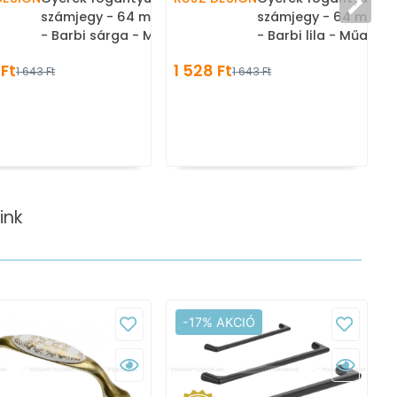
00
számjegy - 64 mm - 600.00
számjegy - 64 mm - 
- Barbi sárga - Műanyag -
- Barbi lila - Műanya
Színes gyerekbútor
Színes gyerekbútor
 Ft
1 528 Ft
1 643 Ft
1 643 Ft
fogantyú
fogantyú
ink
-17% AKCIÓ