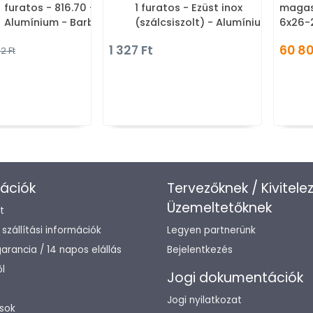
furatos - 816.70 -
1 furatos - Ezüst inox
magas
Alumínium - Barbi sárga -
(szálcsiszolt) - Alumínium -
6x26-
Barbi zöld - Zamak fém
Fém gombfogantyú,
1 327 Ft
60 80
2 Ft
ötvözet - Műanyag - Színes
bútorgomb (szögletes,
gyerekbútor fogantyú
kerek)
ációk
Tervezőknek / Kivitele
Üzemeltetőknek
t
/ szállítási információk
Legyen partnerünk
arancia / 14 napos elállás
Bejelentkezés
l
Jogi dokumentációk
Jogi nyilatkozat
sok