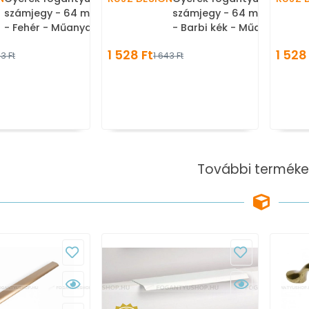
számjegy - 64 mm - 600.00
számjegy - 64 mm - 600.
- Fehér - Műanyag - Színes
- Barbi kék - Műanyag -
gyerekbútor fogantyú
Színes gyerekbútor
1 528 Ft
1 528
3 Ft
1 643 Ft
fogantyú
További terméke