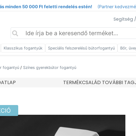
ás minden 50 000 Ft feletti rendelés estén!
(Partner kedvezm
Segítség 
Klasszikus fogantyúk
Speciális felszerelésű bútorfogantyú
Bőr, üve
r fogantyú
/
Színes gyerekbútor fogantyú
DATLAP
TERMÉKCSALÁD TOVÁBBI TAG
KCIÓ