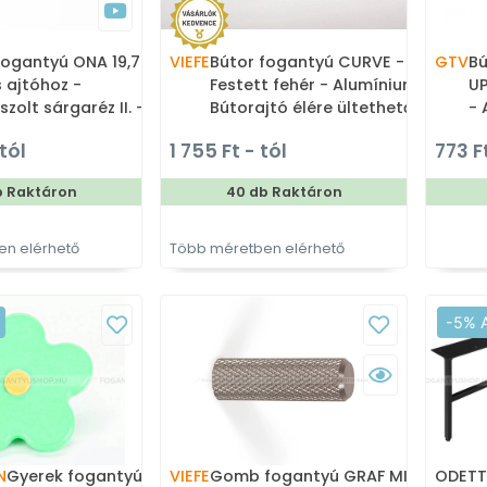
fogantyú ONA 19,7
VIEFE
Bútor fogantyú CURVE -
GTV
Bú
ajtóhoz -
Festett fehér - Alumínium -
U
szolt sárgaréz II. -
Bútorajtó élére ültethető
- 
ium - Bútorajtó élére
színes fém fogantyú
fé
tól
1 755 Ft - tól
773 F
ető színes fém
Po
tyú
an
b Raktáron
40 db Raktáron
n elérhető
Több méretben elérhető
-5% 
N
Gyerek fogantyú virág - 1
VIEFE
Gomb fogantyú GRAF MINI -
ODETTA