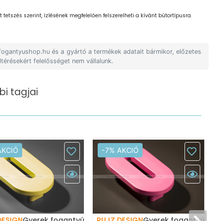
 tetszés szerint, ízlésének megfelelően felszerelheti a kívánt bútortípusra.
 fogantyushop.hu és a gyártó a termékek adatait bármikor, előzetes
ltérésekért felelősséget nem vállalunk.
i tagjai
AKCIÓ
-7% AKCIÓ
DESIGN
Gyerek fogantyú szám, 0
RUJZ DESIGN
Gyerek fogantyú szá