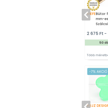
VIEFE
Bútor 
mm-es 
Szálcsi
Alumín
2 675 Ft - 
ülteth
fogan
50 d
Több méretbe
-7% AKCIÓ
RUJZ DESIG