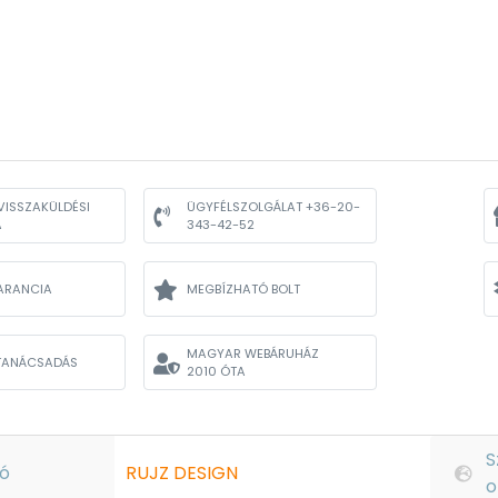
VISSZAKÜLDÉSI
ÜGYFÉLSZOLGÁLAT +36-20-
A
343-42-52
ARANCIA
MEGBÍZHATÓ BOLT
MAGYAR WEBÁRUHÁZ
TANÁCSADÁS
2010 ÓTA
S
ó
RUJZ DESIGN
o