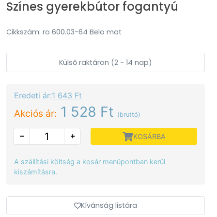
Színes gyerekbútor fogantyú
Cikkszám: ro 600.03-64 Belo mat
Külső raktáron (2 - 14 nap)
Eredeti ár:
1 643 Ft
1 528 Ft
Akciós ár:
(bruttó)
KOSÁRBA
A szállítási költség a kosár menüpontban kerül
kiszámításra.
Kívánság listára