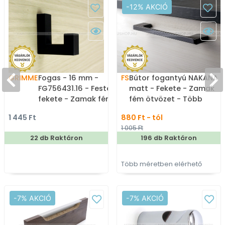
-12% AKCIÓ
GRIMME
Fogas - 16 mm -
FS
Bútor fogantyú NAKANA
FG756431.16 - Festett
matt - Fekete - Zamak
fekete - Zamak fém
fém ötvözet - Több
ötvözet - Egy akasztós
méretben gyártott
1 445 Ft
880 Ft - tól
fogas
színes fém
1 005 Ft
bútorfogantyú
22 db Raktáron
196 db Raktáron
Több méretben elérhető
-7% AKCIÓ
-7% AKCIÓ