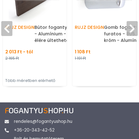
RUJZ DESIGN
Bútor fogantyú - 609.18d
RUJZ DESIGN
Gomb fogantyú
- Alumínium - Bútorajtó
furatos - 805.1
élére ültethető fém
króm - Alumín
fogantyú
gombfogantyú
2 013 Ft - tól
1 108 Ft
bútorgomb (sz
2 165 Ft
1 191 Ft
kerek)
Több méretben elérhető
F
OGANTYU
S
HOP
.
HU
rendeles@fogantyushop.hu
+36-20-343-42-52
Bolt és bemutatóterem