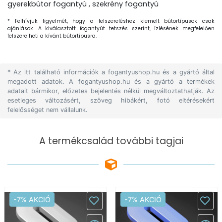
gyerekbútor fogantyú , szekrény fogantyú
* Felhívjuk figyelmét, hogy a felszereléshez kiemelt bútortípusok csak
ajánlások. A kiválasztott fogantyút tetszés szerint, ízlésének megfelelően
felszerelheti a kívánt bútortípusra.
* Az itt található információk a fogantyushop.hu és a gyártó által
megadott adatok. A fogantyushop.hu és a gyártó a termékek
adatait bármikor, előzetes bejelentés nélkül megváltoztathatják. Az
esetleges változásért, szöveg hibákért, fotó eltérésekért
felelősséget nem vállalunk.
A termékcsalád további tagjai
-7% AKCIÓ
-7% AKCIÓ