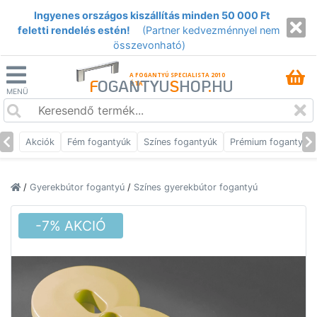
Ingyenes országos kiszállítás minden 50 000 Ft
feletti rendelés estén!
(Partner kedvezménnyel nem
összevonható)
A FOGANTYÚ SPECIALISTA 2010
F
OGANTYU
S
HOP
.
HU
ÓTA
MENÜ
Akciók
Fém fogantyúk
Színes fogantyúk
Prémium fogantyúk
/
Gyerekbútor fogantyú
/
Színes gyerekbútor fogantyú
-7% AKCIÓ