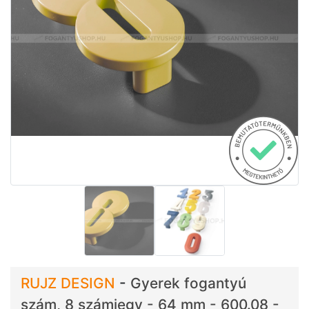
RUJZ DESIGN
-
Gyerek fogantyú
szám, 8 számjegy - 64 mm - 600.08 -