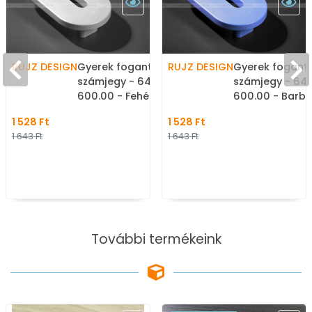
RUJZ DESIGN
Gyerek fogantyú szám, 0
RUJZ DESIGN
Gyerek foganty
számjegy - 64 mm -
számjegy - 64
600.00 - Fehér -
600.00 - Barbi 
Műanyag - Színes
Műanyag - Szí
1 528 Ft
1 528 Ft
gyerekbútor fogantyú
gyerekbútor f
1 643 Ft
1 643 Ft
További termékeink