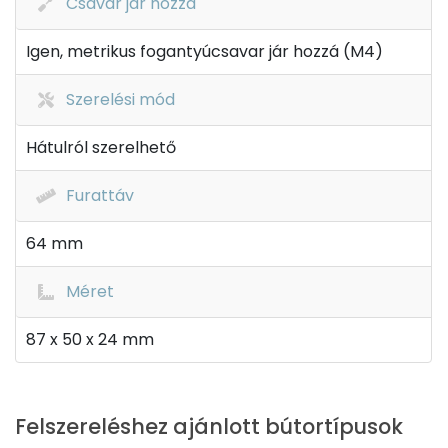
Csavar jár hozzá
Igen, metrikus fogantyúcsavar jár hozzá (M4)
Szerelési mód
Hátulról szerelhető
Furattáv
64 mm
Méret
87 x 50 x 24 mm
Felszereléshez ajánlott bútortípusok