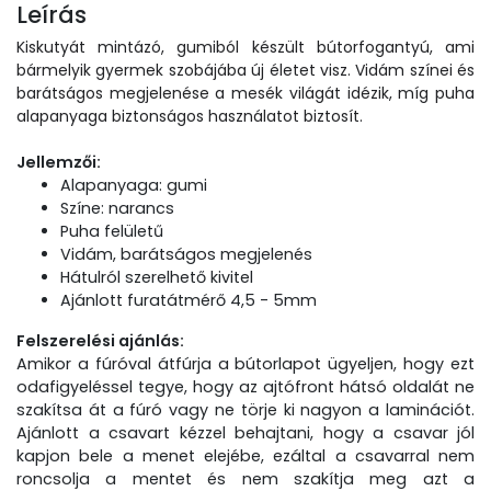
Leírás
Kiskutyát mintázó, gumiból készült bútorfogantyú, ami
bármelyik gyermek szobájába új életet visz. Vidám színei és
barátságos megjelenése a mesék világát idézik, míg puha
alapanyaga biztonságos használatot biztosít.
Jellemzői:
Alapanyaga: gumi
Színe: narancs
Puha felületű
Vidám, barátságos megjelenés
Hátulról szerelhető kivitel
Ajánlott furatátmérő 4,5 - 5mm
Felszerelési ajánlás:
Amikor a fúróval átfúrja a bútorlapot ügyeljen, hogy ezt
odafigyeléssel tegye, hogy az ajtófront hátsó oldalát ne
szakítsa át a fúró vagy ne törje ki nagyon a laminációt.
Ajánlott a csavart kézzel behajtani, hogy a csavar jól
kapjon bele a menet elejébe, ezáltal a csavarral nem
roncsolja a mentet és nem szakítja meg azt a