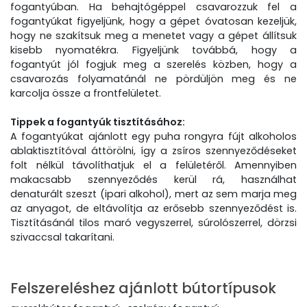
fogantyúban. Ha behajtógéppel csavarozzuk fel a
fogantyúkat figyeljünk, hogy a gépet óvatosan kezeljük,
hogy ne szakítsuk meg a menetet vagy a gépet állítsuk
kisebb nyomatékra. Figyeljünk továbbá, hogy a
fogantyút jól fogjuk meg a szerelés közben, hogy a
csavarozás folyamatánál ne pördüljön meg és ne
karcolja össze a frontfelületet.
Tippek a fogantyúk tisztításához:
A fogantyúkat ajánlott egy puha rongyra fújt alkoholos
ablaktisztítóval áttörölni, így a zsíros szennyeződéseket
folt nélkül távolíthatjuk el a felületéről. Amennyiben
makacsabb szennyeződés kerül rá, használhat
denaturált szeszt (ipari alkohol), mert az sem marja meg
az anyagot, de eltávolítja az erősebb szennyeződést is.
Tisztításánál tilos maró vegyszerrel, súrolószerrel, dörzsi
szivaccsal takarítani.
Felszereléshez ajánlott bútortípusok