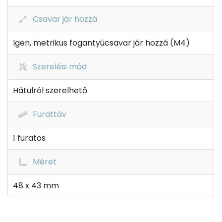
Csavar jár hozzá
Igen, metrikus fogantyúcsavar jár hozzá (M4)
Szerelési mód
Hátulról szerelhető
Furattáv
1 furatos
Méret
48 x 43 mm