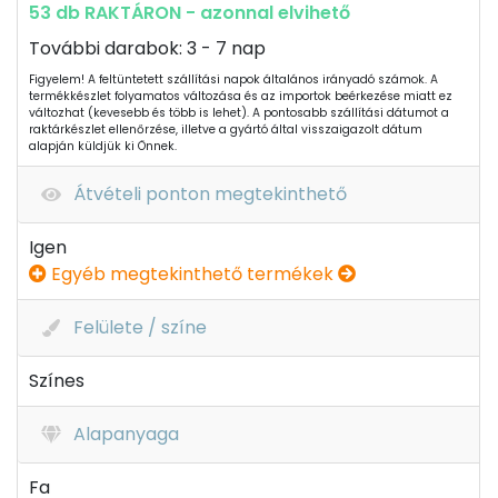
53 db RAKTÁRON - azonnal elvihető
További darabok: 3 - 7 nap
Figyelem! A feltüntetett szállítási napok általános irányadó számok. A
termékkészlet folyamatos változása és az importok beérkezése miatt ez
változhat (kevesebb és több is lehet). A pontosabb szállítási dátumot a
raktárkészlet ellenőrzése, illetve a gyártó által visszaigazolt dátum
alapján küldjük ki Önnek.
Átvételi ponton megtekinthető
Igen
Egyéb megtekinthető termékek
Felülete / színe
Színes
Alapanyaga
Fa