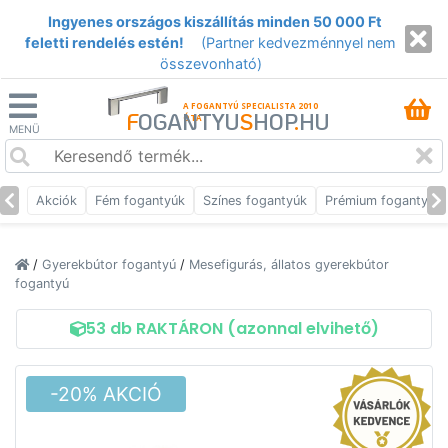
Ingyenes országos kiszállítás minden 50 000 Ft
feletti rendelés estén!
(Partner kedvezménnyel nem
összevonható)
A FOGANTYÚ SPECIALISTA 2010
F
OGANTYU
S
HOP
.
HU
ÓTA
MENÜ
Akciók
Fém fogantyúk
Színes fogantyúk
Prémium fogantyúk
/
Gyerekbútor fogantyú
/
Mesefigurás, állatos gyerekbútor
fogantyú
53 db RAKTÁRON (azonnal elvihető)
-20% AKCIÓ