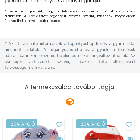
gyerekbútor fogantyú , szekrény fogantyú
* Felhívjuk figyelmét, hogy a felszereléshez kiemelt bútortípusok csak
ajánlások. A kiválasztott fogantyút tetszés szerint, ízlésének megfelelően
felszerelheti a kívánt bútortípusra.
* Az itt található információk a fogantyushop.hu és a gyártó által
megadott adatok. A fogantyushop.hu és a gyártó a termékek
adatait bármikor, előzetes bejelentés nélkül megváltoztathatják. Az
esetleges változásért, szöveg hibákért, fotó eltérésekért
felelősséget nem vállalunk.
A termékcsalád további tagjai
-20% AKCIÓ
-20% AKCIÓ