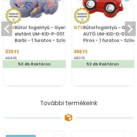
GTV
Bútor fogantyú - Gyerek
GTV
Bútorfogantyú - Gyere
elefánt UM-KID-P-001
AUTÓ UM-KID-D-001
Barbi - 1 furatos - Színes
Piros - 1 furatos - Színe
- Gumi - Mesefigurás,
- Gumi - Színes
339 Ft
366 Ft
állatos gyerekbútor
gyerekbútor fogantyú
424 Ft
457 Ft
fogantyú
50 db Raktáron
52 db Raktáron
További termékeink