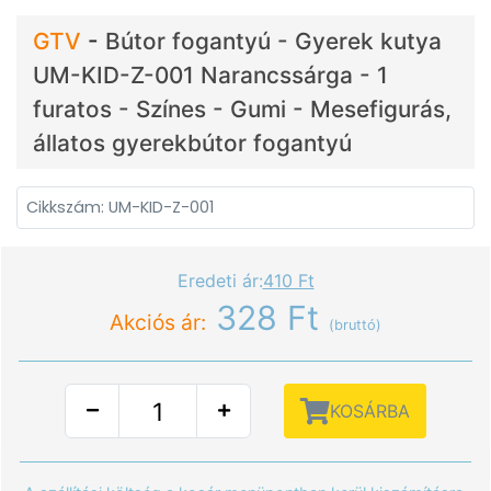
GTV
-
Bútor fogantyú - Gyerek kutya
UM-KID-Z-001 Narancssárga - 1
furatos - Színes - Gumi - Mesefigurás,
állatos gyerekbútor fogantyú
Cikkszám: UM-KID-Z-001
Eredeti ár:
410 Ft
328 Ft
Akciós ár:
(bruttó)
KOSÁRBA