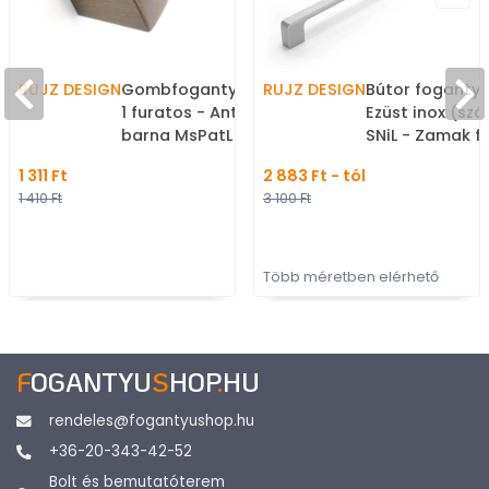
RUJZ DESIGN
Gombfogantyú - 199.15 -
RUJZ DESIGN
Bútor fogantyú 
1 furatos - Antik patina
Ezüst inox (szá
barna MsPatL - Zamak
SNiL - Zamak f
fém ötvözet - Antikolt,
ötvözet - Töb
1 311 Ft
2 883 Ft - tól
vintage fém
gyártott fém
1 410 Ft
3 100 Ft
gombfogantyú
bútorfogantyú
(szögletes, kerek)
Több méretben elérhető
F
OGANTYU
S
HOP
.
HU
rendeles@fogantyushop.hu
+36-20-343-42-52
Bolt és bemutatóterem