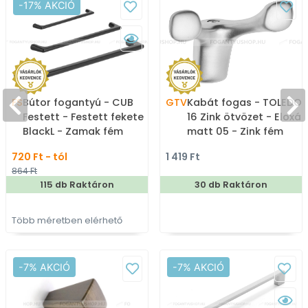
-17% AKCIÓ
FS
Bútor fogantyú - CUB
GTV
Kabát fogas - TOLEDO 
Festett - Festett fekete
16 Zink ötvözet - Eloxál
BlackL - Zamak fém
matt 05 - Zink fém
ötvözet - Több méretben
ötvözet - Dupla akaszt
720 Ft - tól
1 419 Ft
gyártott színes fém
fogas
864 Ft
bútorfogantyú
115 db Raktáron
30 db Raktáron
Több méretben elérhető
-7% AKCIÓ
-7% AKCIÓ