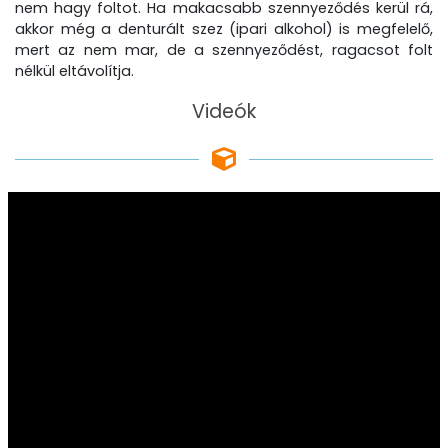
nem hagy foltot. Ha makacsabb szennyeződés kerül rá,
akkor még a denturált szez (ipari alkohol) is megfelelő,
mert az nem mar, de a szennyeződést, ragacsot folt
nélkül eltávolítja.
Videók