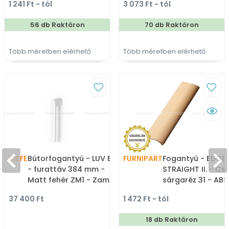
1 241 Ft - tól
3 073 Ft - tól
színes fém
gyártott színes fém
bútorfogantyú
bútorfogantyú
56 db Raktáron
70 db Raktáron
Több méretben elérhető
Több méretben elérhető
VIEFE
Bútorfogantyú - LUV BIG
FURNIPART
Fogantyú - EDGE
- furattáv 384 mm -
STRAIGHT II. - Csi
Matt fehér ZM1 - Zamak
sárgaréz 31 - ABS
fém ötvözet - Egy
műanyag - Bútor
37 400 Ft
1 472 Ft - tól
méretben gyártott
élére ültethető s
színes fém
fém fogantyú
18 db Raktáron
bútorfogantyú