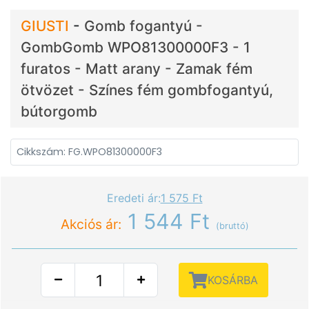
GIUSTI
-
Gomb fogantyú -
GombGomb WPO81300000F3 - 1
furatos - Matt arany - Zamak fém
ötvözet - Színes fém gombfogantyú,
bútorgomb
Cikkszám: FG.WPO81300000F3
Eredeti ár:
1 575 Ft
1 544 Ft
Akciós ár:
(bruttó)
KOSÁRBA