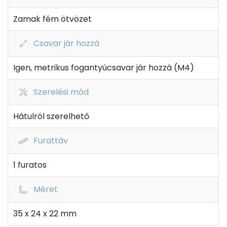
Zamak fém ötvözet
Csavar jár hozzá
Igen, metrikus fogantyúcsavar jár hozzá (M4)
Szerelési mód
Hátulról szerelhető
Furattáv
1 furatos
Méret
35 x 24 x 22 mm