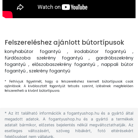
Felszereléshez ajánlott bútortípusok
konyhabútor fogantyú , irodabútor fogantyú ,
fürdőszoba szekrény fogantyú , gardróbszekrény
fogantyú , előszobaszekrény fogantyú , nappali bútor
fogantyú , szekrény fogantyú
* Felhívjuk figyelmét, hogy a felszereléshez kiemelt bútortípusok csak
ajánlások. A kiválasztott fogantyút tetszés szerint, ízlésének megfelelően
felszerelheti a kívánt bútortípusra.
* Az itt található információk a fogantyushop.hu és a gyártó által
megadott adatok. A fogantyushop.hu és a gyártó a termékek
adatait bármikor, előzetes bejelentés nélkül megváltoztathatják. Az
esetleges változásért, szöveg hibákért, fotó eltérésekért
felelősséget nem vállalunk.