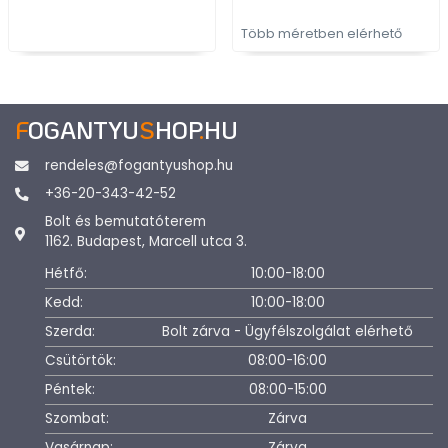
Több méretben elérhető
F
OGANTYU
S
HOP
.
HU
rendeles@fogantyushop.hu
+36-20-343-42-52
Bolt és bemutatóterem
1162. Budapest, Marcell utca 3.
Hétfő:
10:00-18:00
Kedd:
10:00-18:00
Szerda:
Bolt zárva - Ügyfélszolgálat elérhető
Csütörtök:
08:00-16:00
Péntek:
08:00-15:00
Szombat:
Zárva
Vasárnap:
Zárva