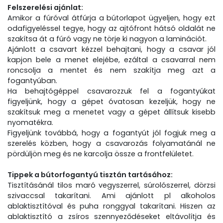
Felszerelési ajánlat:
Amikor a fúróval átfúrja a bútorlapot ügyeljen, hogy ezt
odafigyeléssel tegye, hogy az ajtófront hátsó oldalát ne
szakítsa át a fúró vagy ne törje ki nagyon a laminációt.
Ajánlott a csavart kézzel behajtani, hogy a csavar jól
kapjon bele a menet elejébe, ezáltal a csavarral nem
roncsolja a mentet és nem szakítja meg azt a
fogantyúban.
Ha behajtógéppel csavarozzuk fel a fogantyúkat
figyeljünk, hogy a gépet óvatosan kezeljük, hogy ne
szakítsuk meg a menetet vagy a gépet állítsuk kisebb
nyomatékra.
Figyeljünk továbbá, hogy a fogantyút jól fogjuk meg a
szerelés közben, hogy a csavarozás folyamatánál ne
pördüljön meg és ne karcolja össze a frontfelületet.
Tippek a bútorfogantyú tisztán tartásához:
Tisztításánál tilos maró vegyszerrel, súrolószerrel, dörzsi
szivaccsal takarítani. Ami ajánlott pl alkoholos
ablaktisztítóval és puha ronggyal takarítani. Hiszen az
ablaktisztító a zsíros szennyeződéseket eltávolítja és