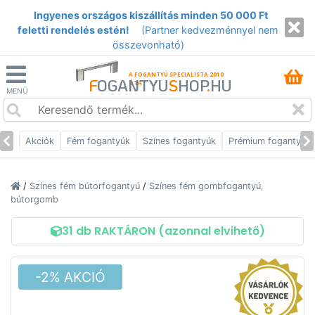
Ingyenes országos kiszállítás minden 50 000 Ft
feletti rendelés estén!
(Partner kedvezménnyel nem
összevonható)
A FOGANTYÚ SPECIALISTA 2010
F
OGANTYU
S
HOP
.
HU
ÓTA
MENÜ
Akciók
Fém fogantyúk
Színes fogantyúk
Prémium fogantyúk
/
Színes fém bútorfogantyú
/
Színes fém gombfogantyú,
bútorgomb
31 db RAKTÁRON (azonnal elvihető)
-2% AKCIÓ