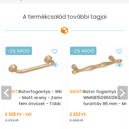
A termékcsalád további tagjai
-2% AKCIÓ
-2% AKCIÓ
GIUSTI
Bútorfogantyú - WMN799
GIUSTI
Bútor fogantyú - 96
- Matt arany - Zamak
WMN81509600R4 -
fém ötvözet - Több
furattáv 96 mm - Ma
méretben gyártott
arany - Zamak fém
2 325 Ft - tól
2 322 Ft
színes fém
ötvözet - Egy méret
2 372 Ft
2 369 Ft
bútorfogantyú
gyártott színes fém
bútorfogantyú