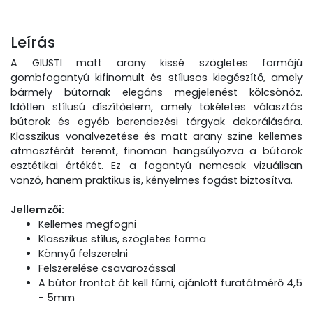
Leírás
A GIUSTI matt arany kissé szögletes formájú
gombfogantyú kifinomult és stílusos kiegészítő, amely
bármely bútornak elegáns megjelenést kölcsönöz.
Időtlen stílusú díszítőelem, amely tökéletes választás
bútorok és egyéb berendezési tárgyak dekorálására.
Klasszikus vonalvezetése és matt arany színe kellemes
atmoszférát teremt, finoman hangsúlyozva a bútorok
esztétikai értékét. Ez a fogantyú nemcsak vizuálisan
vonzó, hanem praktikus is, kényelmes fogást biztosítva.
Jellemzői:
Kellemes megfogni
Klasszikus stílus, szögletes forma
Könnyű felszerelni
Felszerelése csavarozással
A bútor frontot át kell fúrni, ajánlott furatátmérő 4,5
- 5mm