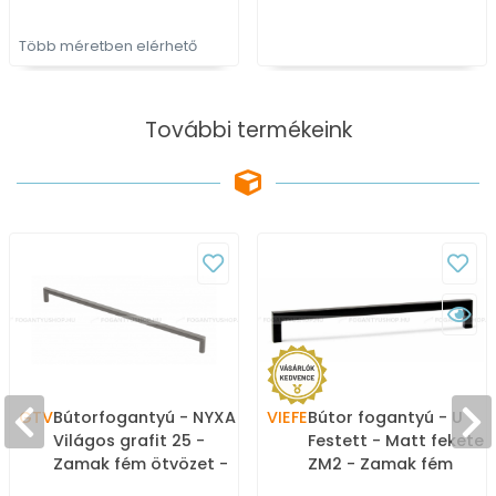
Több méretben elérhető
További termékeink
GTV
Bútorfogantyú - NYXA -
VIEFE
Bútor fogantyú - U
Világos grafit 25 -
Festett - Matt fekete
Zamak fém ötvözet -
ZM2 - Zamak fém
Több méretben gyártott
ötvözet - Több méret