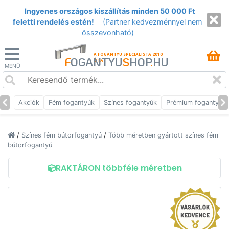
Ingyenes országos kiszállítás minden 50 000 Ft
feletti rendelés estén!
(Partner kedvezménnyel nem
összevonható)
A FOGANTYÚ SPECIALISTA 2010
F
OGANTYU
S
HOP
.
HU
ÓTA
MENÜ
Akciók
Fém fogantyúk
Színes fogantyúk
Prémium fogantyúk
/
Színes fém bútorfogantyú
/
Több méretben gyártott színes fém
bútorfogantyú
RAKTÁRON többféle méretben