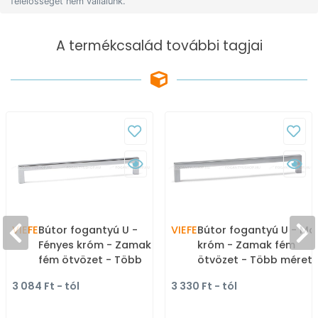
felelősséget nem vállalunk.
A termékcsalád további tagjai
VIEFE
Bútor fogantyú U -
VIEFE
Bútor fogantyú U - Ma
Fényes króm - Zamak
króm - Zamak fém
fém ötvözet - Több
ötvözet - Több méret
méretben gyártott fém
gyártott fém
3 084 Ft - tól
3 330 Ft - tól
bútorfogantyú
bútorfogantyú