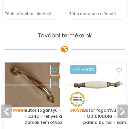
Több méretben elérhető
Több méretben elérhető
További termékeink
-2% AKCIÓ
SCHWINN
Bútor fogantyú - 96 mm
GIUSTI
Bútor fogantyú - 96
- 2342 - Fényes arany -
- M010100D1G - Antik
Zamak fém ötvözet - Egy
patina barna - Zama
méretben gyártott
fém ötvözet - Porcel