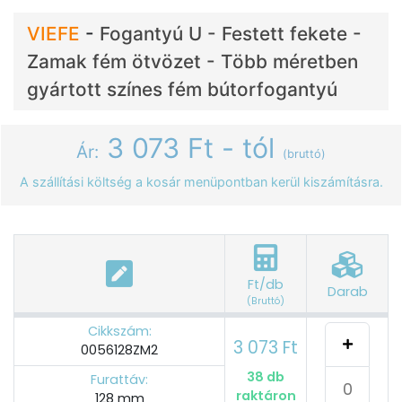
VIEFE
-
Fogantyú U - Festett fekete -
Zamak fém ötvözet - Több méretben
gyártott színes fém bútorfogantyú
3 073 Ft - tól
Ár:
(bruttó)
A szállítási költség a kosár menüpontban kerül kiszámításra.
Ft/db
Darab
(Bruttó)
Cikkszám:
3 073 Ft
0056128ZM2
38 db
Furattáv:
raktáron
128 mm