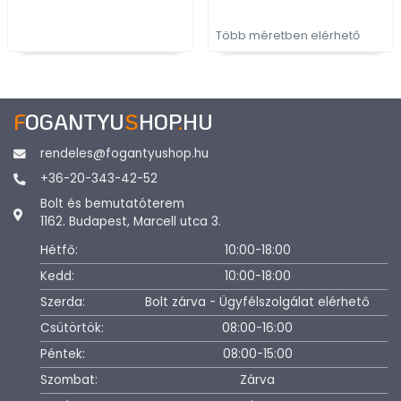
Több méretben elérhető
F
OGANTYU
S
HOP
.
HU
rendeles@fogantyushop.hu
+36-20-343-42-52
Bolt és bemutatóterem
1162. Budapest, Marcell utca 3.
Hétfő:
10:00-18:00
Kedd:
10:00-18:00
Szerda:
Bolt zárva - Ügyfélszolgálat elérhető
Csütörtök:
08:00-16:00
Péntek:
08:00-15:00
Szombat:
Zárva