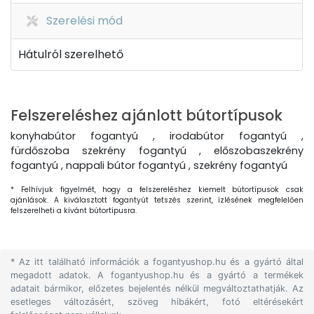
Szerelési mód
Hátulról szerelhető
Felszereléshez ajánlott bútortípusok
konyhabútor fogantyú , irodabútor fogantyú ,
fürdőszoba szekrény fogantyú , előszobaszekrény
fogantyú , nappali bútor fogantyú , szekrény fogantyú
* Felhívjuk figyelmét, hogy a felszereléshez kiemelt bútortípusok csak
ajánlások. A kiválasztott fogantyút tetszés szerint, ízlésének megfelelően
felszerelheti a kívánt bútortípusra.
* Az itt található információk a fogantyushop.hu és a gyártó által
megadott adatok. A fogantyushop.hu és a gyártó a termékek
adatait bármikor, előzetes bejelentés nélkül megváltoztathatják. Az
esetleges változásért, szöveg hibákért, fotó eltérésekért