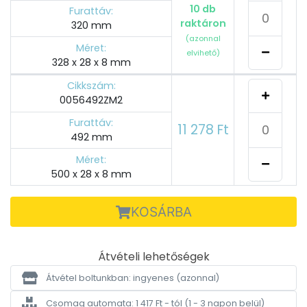
10 db
Furattáv:
raktáron
320 mm
(azonnal
Méret:
elvihető)
328 x 28 x 8 mm
Cikkszám:
0056492ZM2
Furattáv:
11 278 Ft
492 mm
Méret:
500 x 28 x 8 mm
KOSÁRBA
Átvételi lehetőségek
Átvétel boltunkban: ingyenes
(azonnal)
Csomag automata: 1 417 Ft - tól
(1 - 3 napon belül)