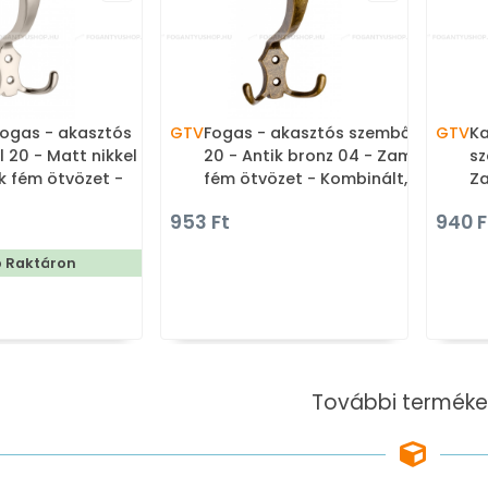
ogas - akasztós
GTV
Fogas - akasztós szemből
GTV
Ka
 20 - Matt nikkel 02
20 - Antik bronz 04 - Zamak
sz
 fém ötvözet -
fém ötvözet - Kombinált,
Za
lt, kalaptartós
kalaptartós fogas
Ko
953 Ft
940 F
f
b Raktáron
További terméke