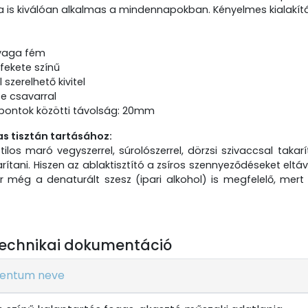
 is kiválóan alkalmas a mindennapokban. Kényelmes kialakítás
yaga fém
 fekete színű
szerelhető kivitel
se csavarral
 pontok közötti távolság: 20mm
as tisztán tartásához:
 tilos maró vegyszerrel, súrolószerrel, dörzsi szivaccsal takar
rítani. Hiszen az ablaktisztító a zsíros szennyeződéseket el
kor még a denaturált szesz (ipari alkohol) is megfelelő, mer
echnikai dokumentáció
entum neve