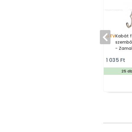
GTV
Kabát f
szemből
- Zamak
Kombiná
1 035 Ft
fogas
25 d