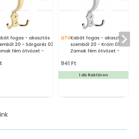
bát fogas - akasztós
GTV
Kabát fogas - akasztós
emből 20 - Sárgaréz 03 -
szemből 20 - Króm 01 -
mak fém ötvözet -
Zamak fém ötvözet -
mbinált, kalaptartós
Kombinált, kalaptartós
t
941 Ft
ogas
fogas
1 db Raktáron
ink