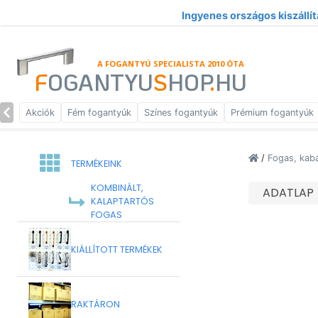
Ingyenes országos kiszállít
A FOGANTYÚ SPECIALISTA 2010 ÓTA
F
OGANTYU
S
HOP
.
HU
Akciók
Fém fogantyúk
Színes fogantyúk
Prémium fogantyúk
/
Fogas, kab
TERMÉKEINK
KOMBINÁLT,
ADATLAP
KALAPTARTÓS
FOGAS
KIÁLLÍTOTT TERMÉKEK
RAKTÁRON