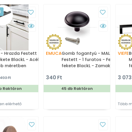
Ó
- Hrazda Festett -
EMUCA
Gomb fogantyú - MALI
VIEFE
B
ekete BlackL - Acél
Festett - 1 furatos - Festett
M
bb méretben
fekete BlackL - Zamak fém
f
színes fém
ötvözet - Színes fém
m
340 Ft
3 073 
493 Ft
antyú
gombfogantyú, bútorgomb
f
b Raktáron
45 db Raktáron
n elérhető
Több m