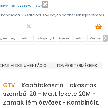
énnyel nem összevonható)
/ Kapcsolat
GYIK
Katalógusok
Legyen partnerünk
Bejelentkezés
g, márvány fogantyúk
Fa fogantyúk
Gyerek fogantyúk
Műanyag fog
CHNIKAI DOKUMENTÁCIÓ
TOVÁBBI TERMÉKEINK
GTV
-
Kabátakasztó - akasztós
szemből 20 - Matt fekete 20M -
Zamak fém ötvözet - Kombinált,