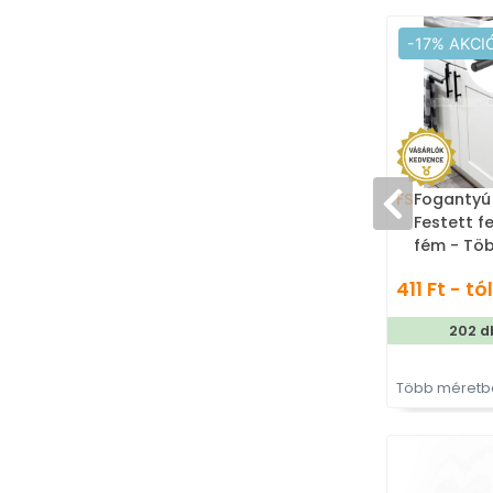
-17% AKCI
FS
Fogantyú 
Festett f
fém - Tö
gyártott 
411 Ft - tól
bútorfog
202 d
Több méretbe