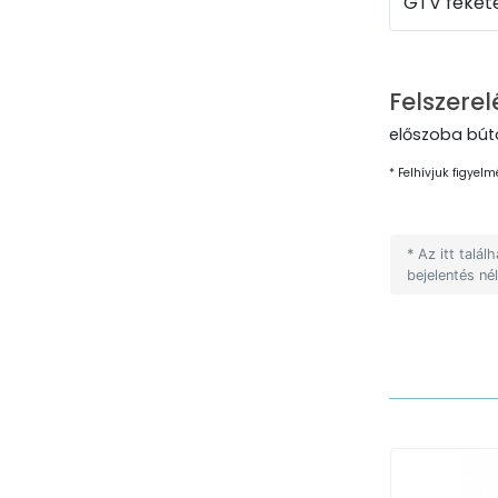
GTV fekete
Felszerel
előszoba búto
* Felhívjuk figyelm
* Az itt talá
bejelentés né