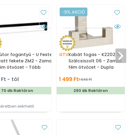
-9% AKCIÓ
útor fogantyú - U Festett -
GTV
Kabát fogas - K2202 16 -
V
att fekete ZM2 - Zamak
Szálcsiszolt 06 - Zamak
ém ötvözet - Több
fém ötvözet - Dupla
éretben gyártott színes
akasztós fogas
Ft - tól
1 499 Ft
1 646 Ft
ém bútorfogantyú
70 db Raktáron
293 db Raktáron
éretben elérhető
T