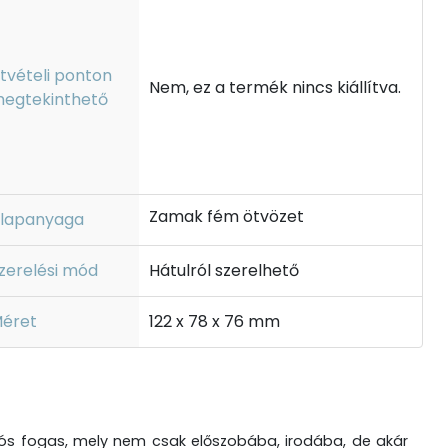
tvételi ponton
Nem, ez a termék nincs kiállítva.
egtekinthető
Zamak fém ötvözet
lapanyaga
zerelési mód
Hátulról szerelhető
éret
122 x 78 x 76 mm
rtós fogas, mely nem csak előszobába, irodába, de akár