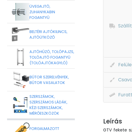
ÜVEGAJTÓ,
ZUHANYKABIN
FOGANTYÚ
Szállí
BELTÉRI AJTÓKILINCS,
AJTÓÜTKÖZŐ
AJTÓHÚZÓ, TOLÓPAJZS,
TOLÓAJTÓ FOGANTYÚ
(TOLÓAJTÓKAGYLÓ)
Felüle
BÚTOR SZERELVÉNYEK,
Csava
BÚTOR VASALATOK
Furat
SZERSZÁMOK,
SZERSZÁMOS LÁDÁK,
KÉZI SZERSZÁMOK,
MÉRŐESZKÖZÖK
Leírás
FORGALMAZOTT
GTV fekete s