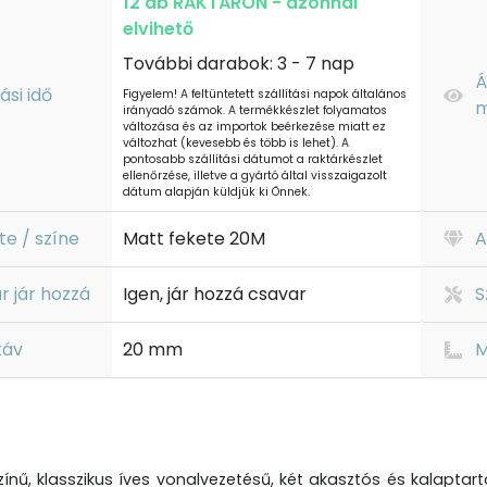
12 db RAKTÁRON - azonnal
elvihető
További darabok: 3 - 7 nap
Á
tási idő
Figyelem! A feltüntetett szállítási napok általános
m
irányadó számok. A termékkészlet folyamatos
változása és az importok beérkezése miatt ez
változhat (kevesebb és több is lehet). A
pontosabb szállítási dátumot a raktárkészlet
ellenőrzése, illetve a gyártó által visszaigazolt
dátum alapján küldjük ki Önnek.
te / színe
Matt fekete 20M
A
r jár hozzá
Igen, jár hozzá csavar
S
táv
20 mm
M
zínű, klasszikus íves vonalvezetésű, két akasztós és kalapta