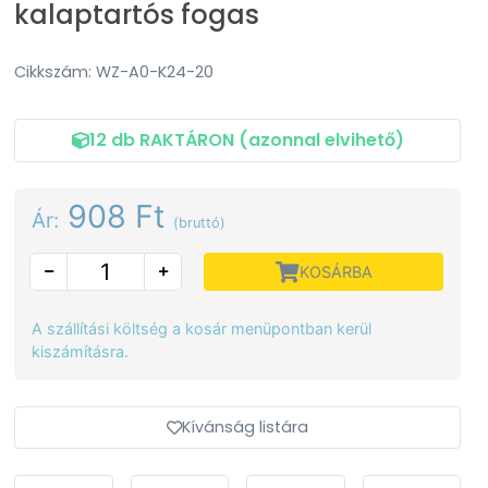
kalaptartós fogas
Cikkszám: WZ-A0-K24-20
12 db RAKTÁRON (azonnal elvihető)
908 Ft
Ár:
(bruttó)
KOSÁRBA
A szállítási költség a kosár menüpontban kerül
kiszámításra.
Kívánság listára