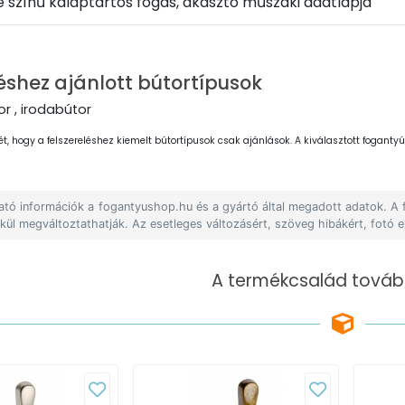
 színű kalaptartós fogas, akasztó műszaki adatlapja
éshez ajánlott bútortípusok
r , irodabútor
ét, hogy a felszereléshez kiemelt bútortípusok csak ajánlások. A kiválasztott fogantyút
lható információk a fogantyushop.hu és a gyártó által megadott adatok. A
lkül megváltoztathatják. Az esetleges változásért, szöveg hibákért, fotó e
A termékcsalád tovább