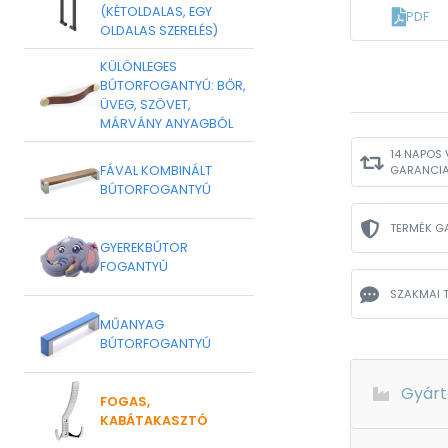
(KÉTOLDALAS, EGY
PDF
OLDALAS SZERELÉS)
KÜLÖNLEGES
BÚTORFOGANTYÚ: BŐR,
ÜVEG, SZÖVET,
MÁRVÁNY ANYAGBÓL
14 NAPOS 
FÁVAL KOMBINÁLT
GARANCI
BÚTORFOGANTYÚ
TERMÉK G
GYEREKBÚTOR
FOGANTYÚ
SZAKMAI 
MŰANYAG
BÚTORFOGANTYÚ
Gyárt
FOGAS,
KABÁTAKASZTÓ