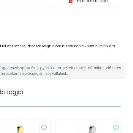
PDF letöltése
 tetszés szerint, ízlésének megfelelően felszerelheti a kívánt bútortípusra.
 fogantyushop.hu és a gyártó a termékek adatait bármikor, előzetes
ltérésekért felelősséget nem vállalunk.
i tagjai