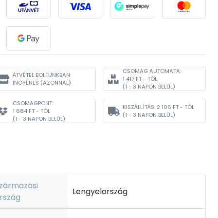
CSOMAG AUTOMATA:
ÁTVÉTEL BOLTUNKBAN:
1 417 FT - TÓL
INGYENES
(AZONNAL)
(1 - 3 NAPON BELÜL)
CSOMAGPONT:
KISZÁLLÍTÁS:
2 106 FT - TÓL
1 684 FT - TÓL
(1 - 3 NAPON BELÜL)
(1 - 3 NAPON BELÜL)
zármazási
Lengyelország
rszág