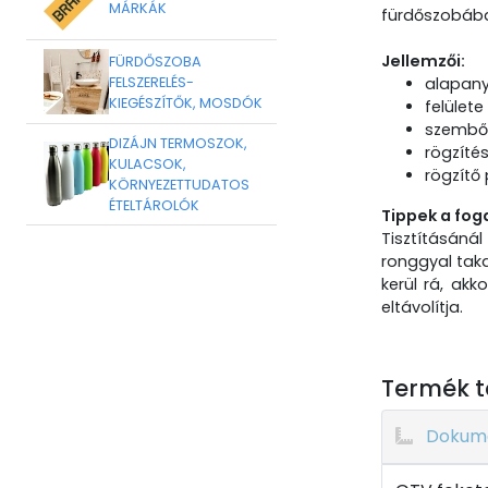
MÁRKÁK
fürdőszobába
Jellemzői:
FÜRDŐSZOBA
FELSZERELÉS-
alapan
KIEGÉSZÍTŐK, MOSDÓK
felülete
szemből 
DIZÁJN TERMOSZOK,
rögzíté
KULACSOK,
rögzítő
KÖRNYEZETTUDATOS
ÉTELTÁROLÓK
Tippek a fog
Tisztításánál
ronggyal taka
kerül rá, ak
eltávolítja.
Termék t
Dokum