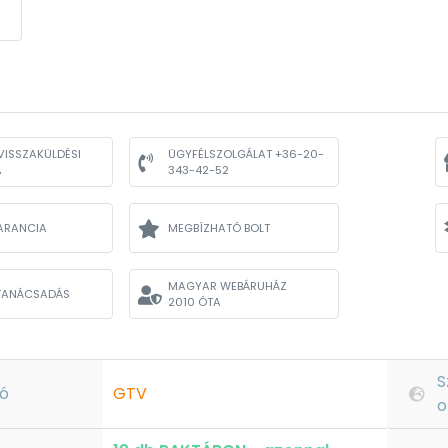
VISSZAKÜLDÉSI
ÜGYFÉLSZOLGÁLAT +36-20-
A
343-42-52
ARANCIA
MEGBÍZHATÓ BOLT
MAGYAR WEBÁRUHÁZ
TANÁCSADÁS
2010 ÓTA
S
ó
GTV
o