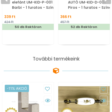
elefánt UM-KID-P-001
AUTÓ UM-KID-D-001
Barbi - 1 furatos - Színes
Piros - 1 furatos - Színe
- Gumi - Mesefigurás,
- Gumi - Színes
339 Ft
366 Ft
állatos gyerekbútor
gyerekbútor fogantyú
424 Ft
457 Ft
fogantyú
50 db Raktáron
52 db Raktáron
További termékeink
-11% AKCIÓ