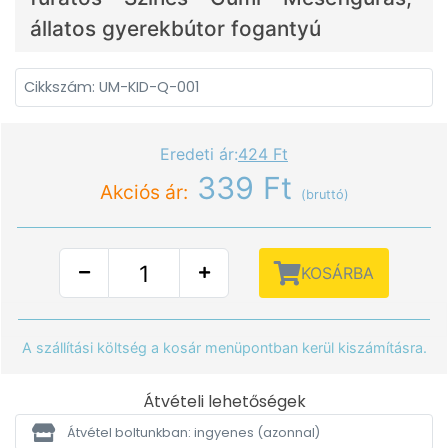
állatos gyerekbútor fogantyú
Cikkszám: UM-KID-Q-001
Eredeti ár:
424 Ft
339 Ft
Akciós ár:
(bruttó)
KOSÁRBA
A szállítási költség a kosár menüpontban kerül kiszámításra.
Átvételi lehetőségek
Átvétel boltunkban: ingyenes
(azonnal)