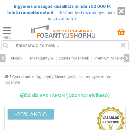
Ingyenes országos kiszállítás minden 50 000 Ft
feletti rendelés estén!
(Partner kedvezménnyel nem
összevonható)
A FOGANTYÚ SPECIALISTA 2010
F
OGANTYU
S
HOP
.
HU
ÓTA
MENÜ
Akciók
Fém fogantyúk
Színes fogantyúk
Prémium fogantyúk
/
Gyerekbútor fogantyú
/
Mesefigurás, állatos gyerekbútor
fogantyú
52 db RAKTÁRON (azonnal elvihető)
-20% AKCIÓ