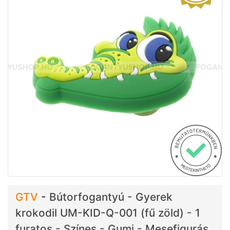
GTV
-
Bútorfogantyú - Gyerek
krokodil UM-KID-Q-001 (fű zöld) - 1
furatos - Színes - Gumi - Mesefigurás,