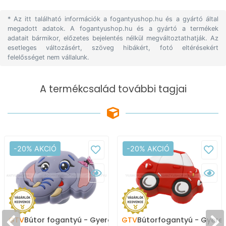
* Az itt található információk a fogantyushop.hu és a gyártó által
megadott adatok. A fogantyushop.hu és a gyártó a termékek
adatait bármikor, előzetes bejelentés nélkül megváltoztathatják. Az
esetleges változásért, szöveg hibákért, fotó eltérésekért
felelősséget nem vállalunk.
A termékcsalád további tagjai
-20% AKCIÓ
-20% AKCIÓ
GTV
Bútor fogantyú - Gyerek
GTV
Bútorfogantyú - Gyere