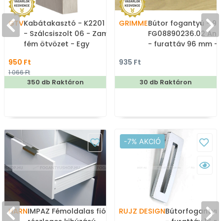
GTV
Kabátakasztó - K2201 16
GRIMME
Bútor fogantyú - 9
- Szálcsiszolt 06 - Zamak
FG08890236.02 Anti
fém ötvözet - Egy
- furattáv 96 mm - 
akasztós fogas
belo, Antikolt bronz 
950 Ft
935 Ft
Zamak fém ötvözet
1 066 Ft
Porcelán - Porcelán
350 db Raktáron
30 db Raktáron
kombinált antikolt
bútorfogantyú
-7% AKCIÓ
HARN
IMPAZ Fémoldalas fiók
RUJZ DESIGN
Bútorfogantyú 