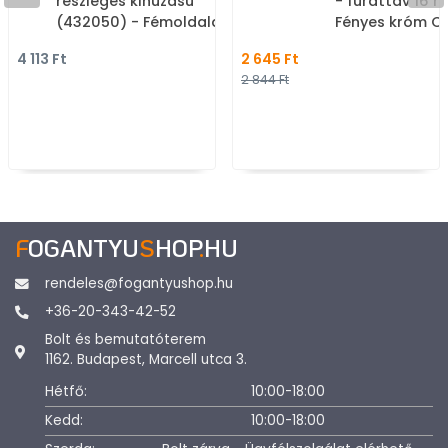
részleges kihúzású
- furattáv 16 
(432050) - Fémoldalas
Fényes króm C
görgős fiókok, fém
fém ötvözet - 
4 113 Ft
2 645 Ft
fiókoldalak
méretben gyár
2 844 Ft
bútorfogantyú
F
OGANTYU
S
HOP
.
HU
rendeles@fogantyushop.hu
+36-20-343-42-52
Bolt és bemutatóterem
1162. Budapest, Marcell utca 3.
Hétfő:
10:00-18:00
Kedd:
10:00-18:00