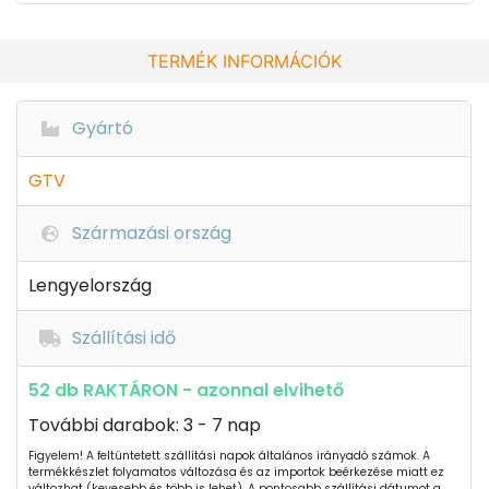
TERMÉK INFORMÁCIÓK
Gyártó
GTV
Származási ország
Lengyelország
Szállítási idő
52 db RAKTÁRON - azonnal elvihető
További darabok: 3 - 7 nap
Figyelem! A feltüntetett szállítási napok általános irányadó számok. A
termékkészlet folyamatos változása és az importok beérkezése miatt ez
változhat (kevesebb és több is lehet). A pontosabb szállítási dátumot a