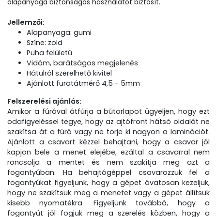
alapanyaga biztonságos használatot biztosít.
Jellemzői:
Alapanyaga: gumi
Színe: zöld
Puha felületű
Vidám, barátságos megjelenés
Hátulról szerelhető kivitel
Ajánlott furatátmérő 4,5 - 5mm
Felszerelési ajánlás:
Amikor a fúróval átfúrja a bútorlapot ügyeljen, hogy ezt
odafigyeléssel tegye, hogy az ajtófront hátsó oldalát ne
szakítsa át a fúró vagy ne törje ki nagyon a laminációt.
Ajánlott a csavart kézzel behajtani, hogy a csavar jól
kapjon bele a menet elejébe, ezáltal a csavarral nem
roncsolja a mentet és nem szakítja meg azt a
fogantyúban. Ha behajtógéppel csavarozzuk fel a
fogantyúkat figyeljünk, hogy a gépet óvatosan kezeljük,
hogy ne szakítsuk meg a menetet vagy a gépet állítsuk
kisebb nyomatékra. Figyeljünk továbbá, hogy a
fogantyút jól fogjuk meg a szerelés közben, hogy a