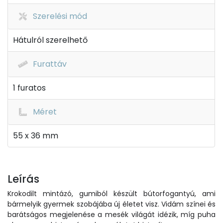
Szerelési mód
Hátulról szerelhető
Furattáv
1 furatos
Méret
55 x 36 mm
Leírás
Krokodilt mintázó, gumiból készült bútorfogantyú, ami
bármelyik gyermek szobájába új életet visz. Vidám színei és
barátságos megjelenése a mesék világát idézik, míg puha