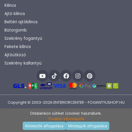
Kilincs
Ajtó kilincs
Beltéri ajtókilincs
Bútorgomb
Szekrény fogantyú
Fekete kilincs
Ajtóütköző
Szekrény kallantyú
Copyright © 2003-2026 ENTERIORCENTER - FOGANTYUSHOP.HU
Fejlesztette:
KHAM IT
Oldalainkon sütiket (cookie) használunk.
További információk
Kosárba rakom
Kötelezők elfogadása
Mindegyik elfogadása