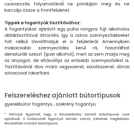
csavarozás folyamatánál ne pördüljön meg és ne
karcolja össze a frontfelületet.
Tippek a fogantyúk tisztításához:
A fogantyúkat ajánlott egy puha rongyra fújt alkoholos
ablaktisztítóval áttörölni, így a zsíros szennyeződéseket
folt nélkül távolíthatjuk el a felületéről. Amennyiben
makacsabb szennyeződés kerül rá, használhat
denaturált szeszt (ipari alkohol), mert az sem marja meg
az anyagot, de eltávolítja az erősebb szennyeződést is.
Tisztításánál tilos maró vegyszerrel, súrolószerrel, dörzsi
szivaccsal takarítani.
Felszereléshez ajánlott bútortípusok
gyerekbútor fogantyú , szekrény fogantyú
* Felhívjuk figyelmét, hogy a felszereléshez kiemelt bútortípusok csak
ajánlások. A kiválasztott fogantyút tetszés szerint, ízlésének megfelelően
felszerelheti a kívánt bútortípusra.