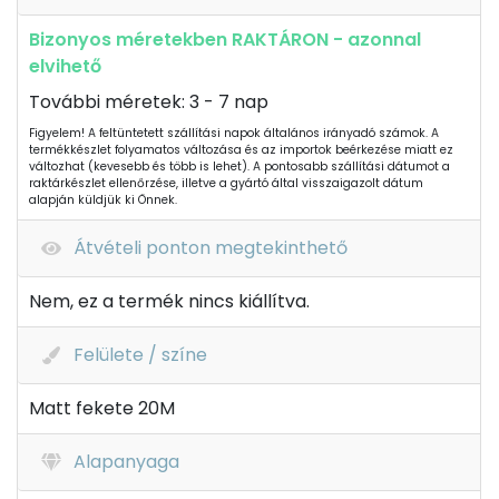
Bizonyos méretekben RAKTÁRON - azonnal
elvihető
További méretek: 3 - 7 nap
Figyelem! A feltüntetett szállítási napok általános irányadó számok. A
termékkészlet folyamatos változása és az importok beérkezése miatt ez
változhat (kevesebb és több is lehet). A pontosabb szállítási dátumot a
raktárkészlet ellenőrzése, illetve a gyártó által visszaigazolt dátum
alapján küldjük ki Önnek.
Átvételi ponton megtekinthető
Nem, ez a termék nincs kiállítva.
Felülete / színe
Matt fekete 20M
Alapanyaga