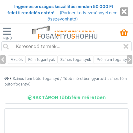
Ingyenes országos kiszállítás minden 50 000 Ft
feletti rendelés estén!
(Partner kedvezménnyel nem
összevonható)
A FOGANTYÚ SPECIALISTA 2010
F
OGANTYU
S
HOP
.
HU
ÓTA
MENÜ
Akciók
Fém fogantyúk
Színes fogantyúk
Prémium fogantyúk
/
Színes fém bútorfogantyú
/
Több méretben gyártott színes fém
bútorfogantyú
RAKTÁRON többféle méretben