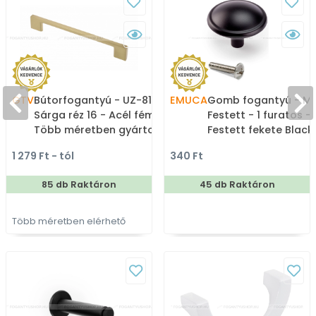
GTV
Bútorfogantyú - UZ-819 -
EMUCA
Gomb fogantyú - MA
Sárga réz 16 - Acél fém -
Festett - 1 furatos -
Több méretben gyártott
Festett fekete BlackL
színes fém
Zamak fém ötvözet 
1 279 Ft - tól
340 Ft
bútorfogantyú
Színes fém
gombfogantyú,
85 db Raktáron
45 db Raktáron
bútorgomb
Több méretben elérhető