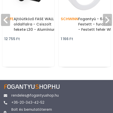
VIEFE
Ajtóütköző FASE WALL
SCHWINN
Fogantyú - 64 Z01
oldalfalra - Csiszolt
Festett - furattá
fekete L30 - Alumínium -
- Festett fehér Whi
Ajtóütköző,
Zamak fém ötvöze
12 755 Ft
1 166 Ft
ajtókitámasztó (padlóra
méretben gyártot
tehető, padlóra, falra,
színes fém
ajtóra szerelhető)
bútorfogantyú
F
OGANTYU
S
HOP
.
HU
rendeles@fogantyushop.hu
+36-20-343-42-52
Bolt és bemutatóterem