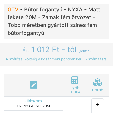
GTV
-
Bútor fogantyú - NYXA - Matt
fekete 20M - Zamak fém ötvözet -
Több méretben gyártott színes fém
bútorfogantyú
1 012 Ft - tól
Ár:
(bruttó)
A szállítási költség a kosár menüpontban kerül kiszámításra.
Ft/db
Darab
(Bruttó)
Cikkszám:
UZ-NYXA-128-20M