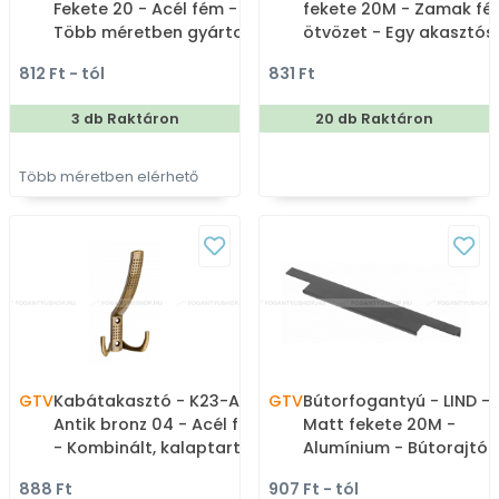
Fekete 20 - Acél fém -
fekete 20M - Zamak fé
Több méretben gyártott
ötvözet - Egy akasztós
színes fém
fogas
812 Ft - tól
831 Ft
bútorfogantyú
3 db Raktáron
20 db Raktáron
Több méretben elérhető
GTV
Kabátakasztó - K23-A0 -
GTV
Bútorfogantyú - LIND -
Antik bronz 04 - Acél fém
Matt fekete 20M -
- Kombinált, kalaptartós
Alumínium - Bútorajtó
fogas
élére ültethető színes
888 Ft
907 Ft - tól
fém fogantyú