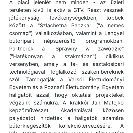
A piaci jelenlét nem minden - az üzleti
területen kívül is aktív a GTV. Részt vesznek
jótékonysági tevékenységekben, többek
között a "Szlachetna Paczka" ("a nemes
csomag") vállalkozásban, valamint a Lengyel
bútoripart népszerűsítő programokban.
Partnerek a "Sprawny w zawodzie"
("Hatékonyan a szakmában") ciklikus
versenyben, amely a fa- és asztalosipari
technológiával foglalkozó szakembereknek
szól. Támogatják a Varsói Élettudományi
Egyetem és a Poznańi Élettudományi Egyetem
hallgatóit azzal, hogy oktatási projekteket
végzünk számukra. A krakkói Jan Matejko
Képzőművészeti Akadémiával közösen
pályázatot hirdettek a hallgatók számára
bútorkiegészítők kollekciótervezésére. A