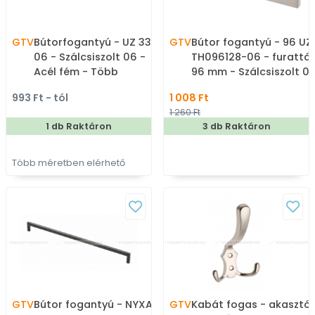
GTV
Bútorfogantyú - UZ 334
GTV
Bútor fogantyú - 96 UZ
06 - Szálcsiszolt 06 -
TH096128-06 - furattá
Acél fém - Több
96 mm - Szálcsiszolt 06
méretben gyártott fém
Zamak fém ötvözet - E
993 Ft - tól
1 008 Ft
bútorfogantyú
méretben gyártott fém
1 260 Ft
bútorfogantyú
1 db Raktáron
3 db Raktáron
Több méretben elérhető
GTV
Bútor fogantyú - NYXA -
GTV
Kabát fogas - akasztó