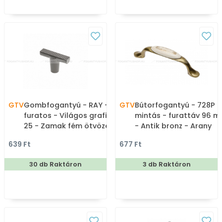
GTV
Gombfogantyú - RAY - 1
GTV
Bútorfogantyú - 728P
furatos - Világos grafit
mintás - furattáv 96 
25 - Zamak fém ötvözet
- Antik bronz - Arany
- Színes fém
mintás - Alumínium -
639 Ft
677 Ft
gombfogantyú,
Porcelánnal kombinált
bútorgomb
antikolt fém
30 db Raktáron
3 db Raktáron
bútorfogantyú