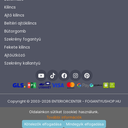
Kilincs
Ajtó kilincs
Beltéri ajtókilincs
Bútorgomb
Szekrény fogantyú
Fekete kilincs
Ajtóütköző
Szekrény kallantyú
Copyright © 2003-2026 ENTERIORCENTER - FOGANTYUSHOP.HU
Fejlesztette:
KHAM IT
Oldalainkon sütiket (cookie) használunk.
További információk
Termékek raktáron
Kötelezők elfogadása
Mindegyik elfogadása