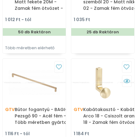
Matt fekete 20M -
szemből 20 - Matt nikke
Zamak fém ötvözet -
02 - Zamak fém ötvöze
Több méretben gyártott
- Kombinált, kalaptart
1 012 Ft - tól
1 035 Ft
színes fém
fogas
bútorfogantyú
50 db Raktáron
25 db Raktáron
Több méretben elérhető
GTV
Bútor fogantyú - BAGIO -
GTV
Kabátakasztó - Kabát
Pezsgő 90 - Acél fém -
Arco 18 - Csiszolt arany
Több méretben gyártott
18 - Zamak fém ötvözet
színes fém
Egy akasztós fogas
1 116 Ft - tól
1 184 Ft
bútorfogantyú