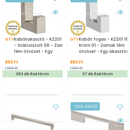
GTV
Kabátakasztó - K2201 16
GTV
Kabát fogas - K2201 16 
- Szálcsiszolt 06 - Zamak
Króm 01 - Zamak fém
fém ötvözet - Egy
ötvözet - Egy akasztós
akasztós fogas
fogas
950 Ft
960 Ft
1 066 Ft
1 050 Ft
353 db Raktáron
37 db Raktáron
-20% AKCIÓ