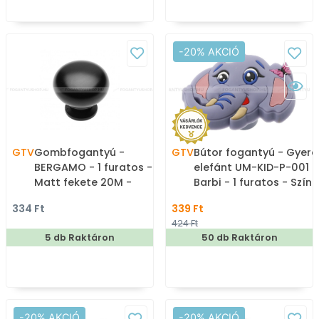
-20% AKCIÓ
GTV
Gombfogantyú -
GTV
Bútor fogantyú - Gyere
BERGAMO - 1 furatos -
elefánt UM-KID-P-001
Matt fekete 20M -
Barbi - 1 furatos - Színe
Zamak fém ötvözet -
- Gumi - Mesefigurás,
334 Ft
339 Ft
Színes fém
állatos gyerekbútor
424 Ft
gombfogantyú,
fogantyú
5 db Raktáron
50 db Raktáron
bútorgomb
-20% AKCIÓ
-20% AKCIÓ