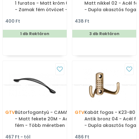
1 furatos - Matt króm 05
Matt nikkel 02 - Acél f
- Zamak fém ötvözet -
- Dupla akasztós fogas
Fém gombfogantyú,
400 Ft
438 Ft
bútorgomb (szögletes,
kerek)
1 db Raktáron
3 db Raktáron
GTV
Bútorfogantyú - CAMAIO
GTV
Kabát fogas - K23-B0 -
- Matt fekete 20M - Acél
Antik bronz 04 - Acél f
fém - Több méretben
- Dupla akasztós fogas
gyártott színes fém
467 Ft - tól
486 Ft
bútorfogantyú