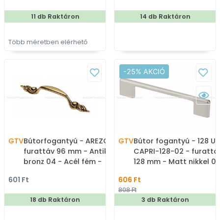
11 db Raktáron
14 db Raktáron
Több méretben elérhető
-25% AKCIÓ
GTV
Bútorfogantyú - AREZO -
GTV
Bútor fogantyú - 128 U
furattáv 96 mm - Antik
CAPRI-128-02 - furattá
bronz 04 - Acél fém -
128 mm - Matt nikkel 02
Klasszikus, vintage, antik
Zamak fém ötvözet -
601 Ft
606 Ft
fém bútorfogantyú
Több méretben gyárto
808 Ft
fém bútorfogantyú
18 db Raktáron
3 db Raktáron