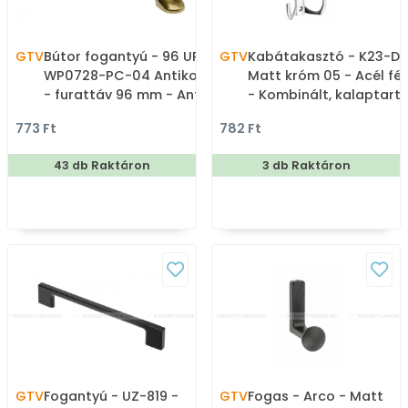
GTV
Bútor fogantyú - 96 UP-
GTV
Kabátakasztó - K23-D1 
WP0728-PC-04 Antikolt
Matt króm 05 - Acél fé
- furattáv 96 mm - Antik
- Kombinált, kalaptart
bronz - Arany
fogas
773 Ft
782 Ft
virágmintás - Zamak fém
ötvözet, Porcelán -
43 db Raktáron
3 db Raktáron
Porcelánnal kombinált
antikolt fém
bútorfogantyú
GTV
Fogantyú - UZ-819 -
GTV
Fogas - Arco - Matt