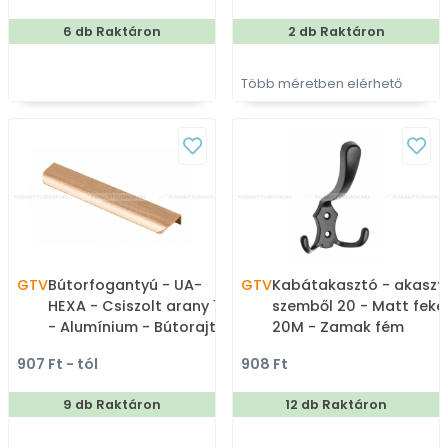
6 db Raktáron
2 db Raktáron
Több méretben elérhető
GTV
Bútorfogantyú - UA-
GTV
Kabátakasztó - akaszt
HEXA - Csiszolt arany 18
szemből 20 - Matt feke
- Alumínium - Bútorajtó
20M - Zamak fém
élére ültethető színes
ötvözet - Kombinált,
907 Ft - tól
908 Ft
fém fogantyú
kalaptartós fogas
9 db Raktáron
12 db Raktáron