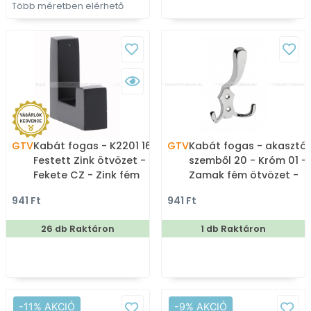
Több méretben elérhető
GTV
Kabát fogas - K2201 16
GTV
Kabát fogas - akasztó
Festett Zink ötvözet -
szemből 20 - Króm 01 -
Fekete CZ - Zink fém
Zamak fém ötvözet -
ötvözet - Egy akasztós
Kombinált, kalaptartós
941 Ft
941 Ft
fogas
fogas
26 db Raktáron
1 db Raktáron
-11% AKCIÓ
-9% AKCIÓ