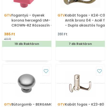
GTV
Fogantyú - Gyerek
GTV
Kabát fogas - K24-C0 
korona hercegnő UM-
Antik bronz 04 - Acél f
CROWN-RZ Rózsaszín - 1
- Dupla akasztós fogas
furatos - Rózsaszín RZ -
385 Ft
391 Ft
Gumi - Színes
411 Ft
gyerekbútor fogantyú
19 db Raktáron
7 db Raktáron
GTV
Bútorgomb - BERGAMO -
GTV
Kabát fogas - K23-B0 -