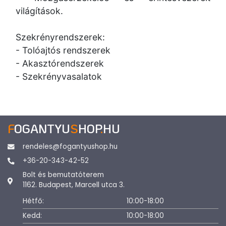
világítások.
Szekrényrendszerek:
- Tolóajtós rendszerek
- Akasztórendszerek
- Szekrényvasalatok
F
OGANTYU
S
HOP
.
HU
rendeles@fogantyushop.hu
+36-20-343-42-52
Bolt és bemutatóterem
1162. Budapest, Marcell utca 3.
Hétfő:
10:00-18:00
Kedd:
10:00-18:00