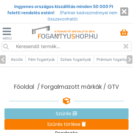
Ingyenes országos kiszállítás minden 50 000 Ft
feletti rendelés estén!
(Partner kedvezménnyel nem
összevonható)
A FOGANTYÚ SPECIALISTA 2010
F
OGANTYU
S
HOP
.
HU
ÓTA
MENÜ
Akciók
Fém fogantyúk
Színes fogantyúk
Prémium fogantyúk
Főoldal
/
Forgalmazott márkák
/ GTV
Szűrés
Szűrés törlése