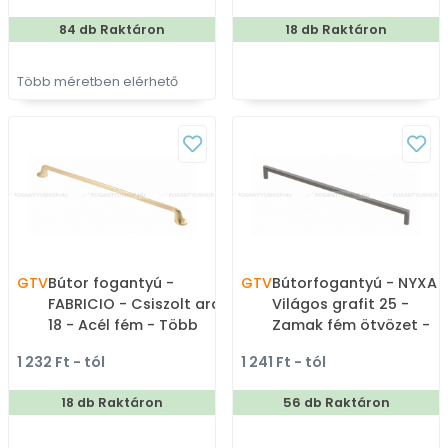
84 db Raktáron
18 db Raktáron
Több méretben elérhető
GTV
Bútor fogantyú -
GTV
Bútorfogantyú - NYXA 
FABRICIO - Csiszolt arany
Világos grafit 25 -
18 - Acél fém - Több
Zamak fém ötvözet -
méretben gyártott
Több méretben gyárto
1 232 Ft - tól
1 241 Ft - tól
színes fém
színes fém
bútorfogantyú
bútorfogantyú
18 db Raktáron
56 db Raktáron