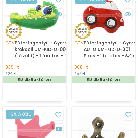
GTV
Bútorfogantyú - Gyerek
GTV
Bútorfogantyú - Gyere
krokodil UM-KID-Q-001
AUTÓ UM-KID-D-001
(fű zöld) - 1 furatos -
Piros - 1 furatos - Színe
Színes - Gumi -
- Gumi - Színes
339 Ft
366 Ft
Mesefigurás, állatos
gyerekbútor fogantyú
424 Ft
457 Ft
gyerekbútor fogantyú
52 db Raktáron
52 db Raktáron
-6% AKCIÓ