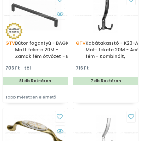
GTV
Bútor fogantyú - BAGIO -
GTV
Kabátakasztó - K23-A0
Matt fekete 20M -
Matt fekete 20M - Acél
Zamak fém ötvözet - Egy
fém - Kombinált,
méretben gyártott
kalaptartós fogas
706 Ft - tól
716 Ft
színes fém
bútorfogantyú
81 db Raktáron
7 db Raktáron
Több méretben elérhető