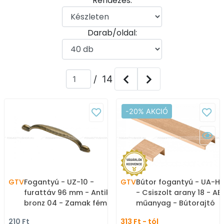
Rendezés:
Darab/oldal:
/ 14
-20% AKCIÓ
GTV
Fogantyú - UZ-10 -
GTV
Bútor fogantyú - UA-HE
furattáv 96 mm - Antik
- Csiszolt arany 18 - AB
bronz 04 - Zamak fém
műanyag - Bútorajtó
ötvözet - Klasszikus,
élére ültethető színes
210 Ft
313 Ft - tól