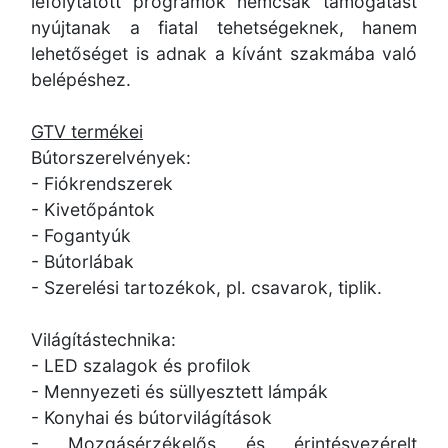
lefolytatott programok nemcsak támogatást
nyújtanak a fiatal tehetségeknek, hanem
lehetőséget is adnak a kívánt szakmába való
belépéshez.
GTV termékei
Bútorszerelvények:
- Fiókrendszerek
- Kivetőpántok
- Fogantyúk
- Bútorlábak
- Szerelési tartozékok, pl. csavarok, tiplik.
Világítástechnika:
- LED szalagok és profilok
- Mennyezeti és süllyesztett lámpák
- Konyhai és bútorvilágítások
- Mozgásérzékelős és érintésvezérelt