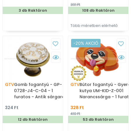
vintage, antik fém
fém fogantyú
391 Ft
bútorfogantyú
3 db Raktáron
108 db Raktáron
Több méretben elérhető
-20% AKCIÓ
GTV
Gomb fogantyú - GP-
GTV
Bútor fogantyú - Gyere
0728-J4-C-04 - 1
kutya UM-KID-Z-001
furatos - Antik sárgaréz
Narancssárga - 1 furat
-04 Arany minta - Zamak
- Színes - Gumi -
324 Ft
328 Ft
fém ötvözet, Porcelán -
Mesefigurás, állatos
410 Ft
Porcelán, porcelánnal
gyerekbútor fogantyú
12 db Raktáron
53 db Raktáron
kombinált antikolt fém
gombfogantyú