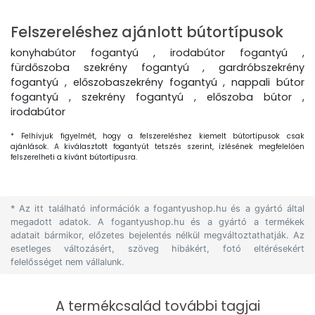
Felszereléshez ajánlott bútortípusok
konyhabútor fogantyú , irodabútor fogantyú ,
fürdőszoba szekrény fogantyú , gardróbszekrény
fogantyú , előszobaszekrény fogantyú , nappali bútor
fogantyú , szekrény fogantyú , előszoba bútor ,
irodabútor
* Felhívjuk figyelmét, hogy a felszereléshez kiemelt bútortípusok csak
ajánlások. A kiválasztott fogantyút tetszés szerint, ízlésének megfelelően
felszerelheti a kívánt bútortípusra.
* Az itt található információk a fogantyushop.hu és a gyártó által
megadott adatok. A fogantyushop.hu és a gyártó a termékek
adatait bármikor, előzetes bejelentés nélkül megváltoztathatják. Az
esetleges változásért, szöveg hibákért, fotó eltérésekért
felelősséget nem vállalunk.
A termékcsalád további tagjai