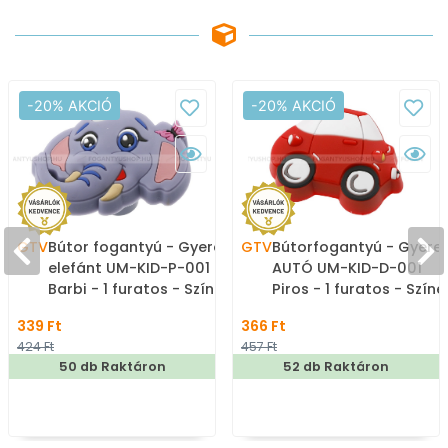
-20% AKCIÓ
-20% AKCIÓ
GTV
Bútor fogantyú - Gyerek
GTV
Bútorfogantyú - Gyere
elefánt UM-KID-P-001
AUTÓ UM-KID-D-001
Barbi - 1 furatos - Színes
Piros - 1 furatos - Színe
- Gumi - Mesefigurás,
- Gumi - Színes
339 Ft
366 Ft
állatos gyerekbútor
gyerekbútor fogantyú
424 Ft
457 Ft
fogantyú
50 db Raktáron
52 db Raktáron