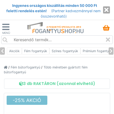
Ingyenes országos kiszállítás minden 50 000 Ft
feletti rendelés estén!
(Partner kedvezménnyel nem
összevonható)
A FOGANTYÚ SPECIALISTA 2010
F
OGANTYU
S
HOP
.
HU
ÓTA
MENÜ
Akciók
Fém fogantyúk
Színes fogantyúk
Prémium fogantyúk
/
Fém bútorfogantyú
/
Több méretben gyártott fém
bútorfogantyú
3 db RAKTÁRON (azonnal elvihető)
-25% AKCIÓ