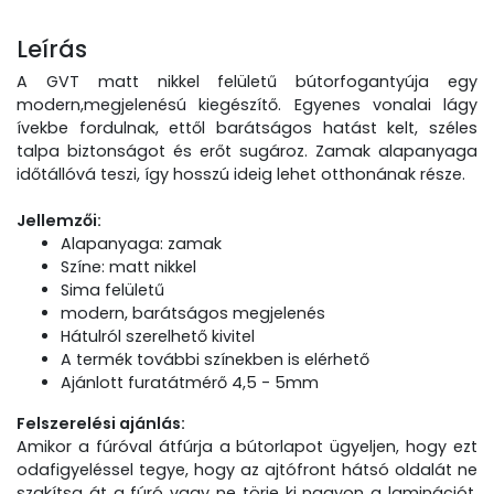
Leírás
A GVT matt nikkel felületű bútorfogantyúja egy
modern,megjelenésú kiegészítő. Egyenes vonalai lágy
ívekbe fordulnak, ettől barátságos hatást kelt, széles
talpa biztonságot és erőt sugároz. Zamak alapanyaga
időtállóvá teszi, így hosszú ideig lehet otthonának része.
Jellemzői:
Alapanyaga: zamak
Színe: matt nikkel
Sima felületű
modern, barátságos megjelenés
Hátulról szerelhető kivitel
A termék további színekben is elérhető
Ajánlott furatátmérő 4,5 - 5mm
Felszerelési ajánlás:
Amikor a fúróval átfúrja a bútorlapot ügyeljen, hogy ezt
odafigyeléssel tegye, hogy az ajtófront hátsó oldalát ne
szakítsa át a fúró vagy ne törje ki nagyon a laminációt.