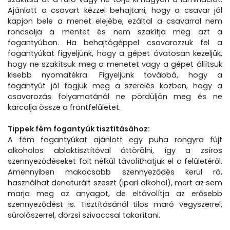
Ajánlott a csavart kézzel behajtani, hogy a csavar jól
kapjon bele a menet elejébe, ezáltal a csavarral nem
roncsolja a mentet és nem szakítja meg azt a
fogantyúban. Ha behajtógéppel csavarozzuk fel a
fogantyúkat figyeljünk, hogy a gépet óvatosan kezeljük,
hogy ne szakítsuk meg a menetet vagy a gépet állítsuk
kisebb nyomatékra. Figyeljünk továbbá, hogy a
fogantyút jól fogjuk meg a szerelés közben, hogy a
csavarozás folyamatánál ne pördüljön meg és ne
karcolja össze a frontfelületet.
Tippek fém fogantyúk tisztításához:
A fém fogantyúkat ajánlott egy puha rongyra fújt
alkoholos ablaktisztítóval áttörölni, így a zsíros
szennyeződéseket folt nélkül távolíthatjuk el a felületéről.
Amennyiben makacsabb szennyeződés kerül rá,
használhat denaturált szeszt (ipari alkohol), mert az sem
marja meg az anyagot, de eltávolítja az erősebb
szennyeződést is. Tisztításánál tilos maró vegyszerrel,
súrolószerrel, dörzsi szivaccsal takarítani.