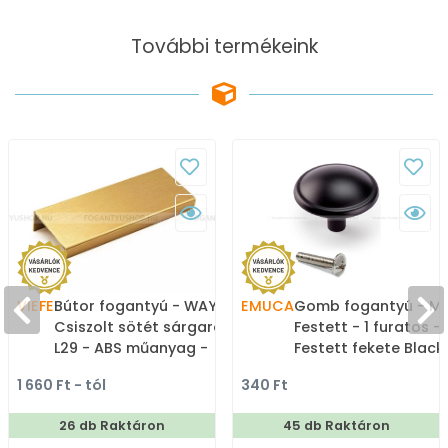
További termékeink
VIEFE
Bútor fogantyú - WAY II. -
EMUCA
Gomb fogantyú - MA
Csiszolt sötét sárgaréz
Festett - 1 furatos -
L29 - ABS műanyag -
Festett fekete BlackL
Bútorajtó élére ültethető
Zamak fém ötvözet 
1 660 Ft - tól
340 Ft
színes fém fogantyú
Színes fém
gombfogantyú,
26 db Raktáron
45 db Raktáron
bútorgomb