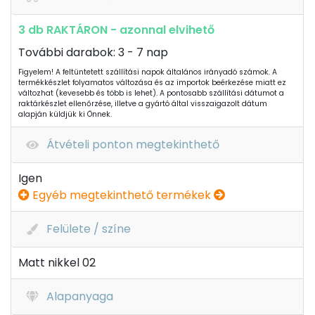
3 db RAKTÁRON - azonnal elvihető
További darabok: 3 - 7 nap
Figyelem! A feltüntetett szállítási napok általános irányadó számok. A
termékkészlet folyamatos változása és az importok beérkezése miatt ez
változhat (kevesebb és több is lehet). A pontosabb szállítási dátumot a
raktárkészlet ellenőrzése, illetve a gyártó által visszaigazolt dátum
alapján küldjük ki Önnek.
Átvételi ponton megtekinthető
Igen
Egyéb megtekinthető termékek
Felülete / színe
Matt nikkel 02
Alapanyaga