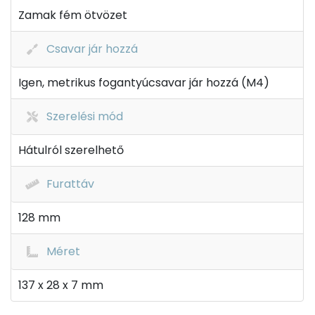
Zamak fém ötvözet
Csavar jár hozzá
Igen, metrikus fogantyúcsavar jár hozzá (M4)
Szerelési mód
Hátulról szerelhető
Furattáv
128 mm
Méret
137 x 28 x 7 mm