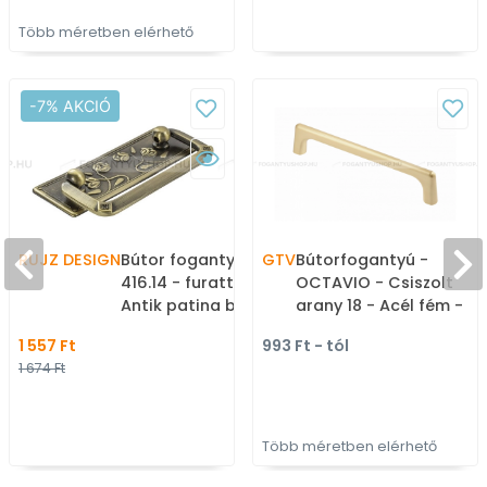
Több méretben elérhető
-7% AKCIÓ
RUJZ DESIGN
Bútor fogantyú - 64
GTV
Bútorfogantyú -
416.14 - furattáv 64 mm -
OCTAVIO - Csiszolt
Antik patina barna
arany 18 - Acél fém -
MsPatL - Zamak fém
Több méretben gyárto
1 557 Ft
993 Ft - tól
ötvözet - Klasszikus,
színes fém
1 674 Ft
vintage, antik fém
bútorfogantyú
bútorfogantyú
Több méretben elérhető