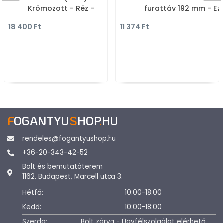
Krómozott - Réz -
furattáv 192 mm - Ez
Fürdőszobai fali fogas
inox (szálcsiszolt) SN
18 400 Ft
11 374 Ft
Zink fém ötvözet - E
méretben gyártott 
bútorfogantyú
F
OGANTYU
S
HOP
.
HU
rendeles@fogantyushop.hu
+36-20-343-42-52
Bolt és bemutatóterem
1162. Budapest, Marcell utca 3.
Hétfő:
10:00-18:00
Kedd:
10:00-18:00
Szerda:
Bolt zárva - Ügyfélszolgálat elérhető