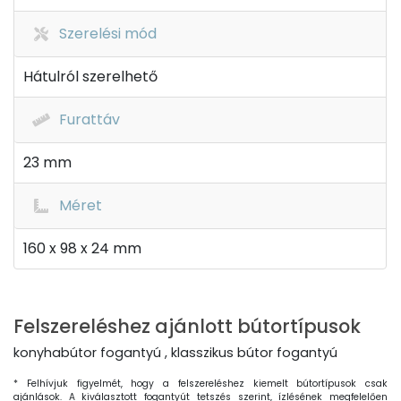
Szerelési mód
Hátulról szerelhető
Furattáv
23 mm
Méret
160 x 98 x 24 mm
Felszereléshez ajánlott bútortípusok
konyhabútor fogantyú , klasszikus bútor fogantyú
* Felhívjuk figyelmét, hogy a felszereléshez kiemelt bútortípusok csak
ajánlások. A kiválasztott fogantyút tetszés szerint, ízlésének megfelelően