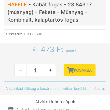
HAFELE
-
Kabát fogas - 23 843.17
(műanyag) - Fekete - Műanyag -
Kombinált, kalaptartós fogas
Cikkszám: 843.17.608
473 Ft
Ár:
(bruttó)
KOSÁRBA
A szállítási költség a kosár menüpontban kerül kiszámításra.
Átvételi lehetőségek
Átvétel boltunkban: ingyenes
(azonnal)