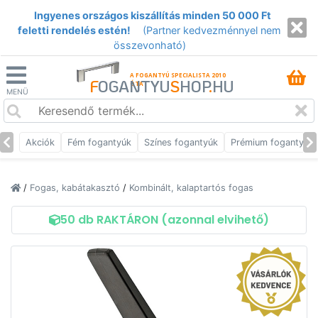
Ingyenes országos kiszállítás minden 50 000 Ft
feletti rendelés estén!
(Partner kedvezménnyel nem
összevonható)
A FOGANTYÚ SPECIALISTA 2010
F
OGANTYU
S
HOP
.
HU
ÓTA
MENÜ
Akciók
Fém fogantyúk
Színes fogantyúk
Prémium fogantyúk
/
Fogas, kabátakasztó
/
Kombinált, kalaptartós fogas
50 db RAKTÁRON (azonnal elvihető)