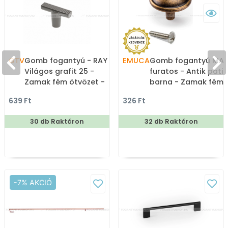
GTV
Gomb fogantyú - RAY -
EMUCA
Gomb fogantyú MALI 
Világos grafit 25 -
furatos - Antik pati
Zamak fém ötvözet -
barna - Zamak fém
Színes fém
ötvözet - Antikolt,
639 Ft
326 Ft
gombfogantyú,
vintage fém
bútorgomb
gombfogantyú
30 db Raktáron
32 db Raktáron
(szögletes, kerek)
-7% AKCIÓ