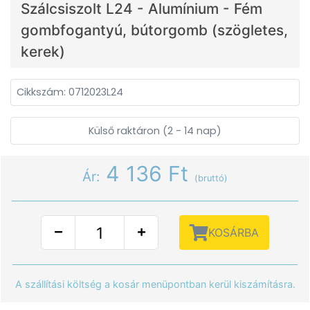
Szálcsiszolt L24 - Alumínium - Fém
gombfogantyú, bútorgomb (szögletes,
kerek)
Cikkszám: 0712023L24
Külső raktáron (2 - 14 nap)
4 136 Ft
Ár:
(bruttó)
KOSÁRBA
A szállítási költség a kosár menüpontban kerül kiszámításra.