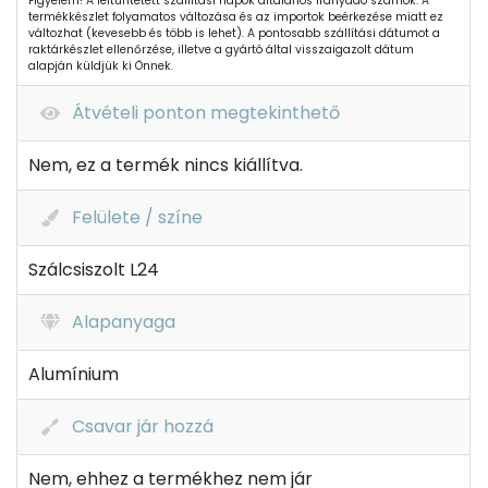
Figyelem! A feltüntetett szállítási napok általános irányadó számok. A
termékkészlet folyamatos változása és az importok beérkezése miatt ez
változhat (kevesebb és több is lehet). A pontosabb szállítási dátumot a
raktárkészlet ellenőrzése, illetve a gyártó által visszaigazolt dátum
alapján küldjük ki Önnek.
Átvételi ponton megtekinthető
Nem, ez a termék nincs kiállítva.
Felülete / színe
Szálcsiszolt L24
Alapanyaga
Alumínium
Csavar jár hozzá
Nem, ehhez a termékhez nem jár