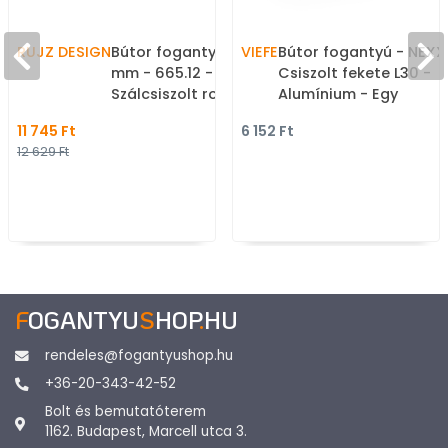
RUJZ DESIGN
Bútor fogantyú - 864
VIEFE
Bútor fogantyú - NEXX
mm - 665.12 -
Csiszolt fekete L30 -
Szálcsiszolt rosegold -
Alumínium - Egy
Alumínium - Egy
méretben gyártott
11 745 Ft
6 152 Ft
méretben gyártott
színes fém
12 629 Ft
színes fém
bútorfogantyú
bútorfogantyú
F
OGANTYU
S
HOP
.
HU
rendeles@fogantyushop.hu
+36-20-343-42-52
Bolt és bemutatóterem
1162. Budapest, Marcell utca 3.