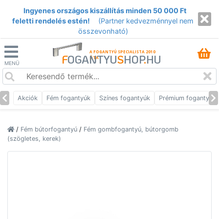
Ingyenes országos kiszállítás minden 50 000 Ft
feletti rendelés estén!
(Partner kedvezménnyel nem
összevonható)
A FOGANTYÚ SPECIALISTA 2010
F
OGANTYU
S
HOP
.
HU
ÓTA
MENÜ
Akciók
Fém fogantyúk
Színes fogantyúk
Prémium fogantyúk
/
Fém bútorfogantyú
/
Fém gombfogantyú, bútorgomb
(szögletes, kerek)