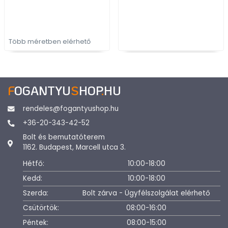
bútorfogantyú
fém ötvözet - Bútor
élébe marható,
süllyeszthető fém
fogantyú
Több méretben elérhető
F
OGANTYU
S
HOP
.
HU
rendeles@fogantyushop.hu
+36-20-343-42-52
Bolt és bemutatóterem
1162. Budapest, Marcell utca 3.
Hétfő:
10:00-18:00
Kedd:
10:00-18:00
Szerda:
Bolt zárva - Ügyfélszolgálat elérhető
Csütörtök:
08:00-16:00
Péntek:
08:00-15:00