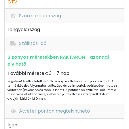
GTV
Származási ország
Lengyelország
Szállítási idő
Bizonyos méretekben RAKTÁRON - azonnal
elvihető
További méretek: 3 - 7 nap
Figyelem! A feltüntetett szállítási napok általános irányadó számok. A
termékkészlet folyamatos változása és az importok beérkezése miatt ez
változhat (kevesebb és több is lehet). A pontosabb szállítási dátumot a
raktárkészlet ellenőrzése, illetve a gyártó által visszaigazolt dátum
alapján küldjük ki Önnek.
Átvételi ponton megtekinthető
Igen