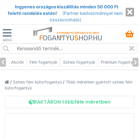
Ingyenes országos kiszállítás minden 50 000 Ft
feletti rendelés estén!
(Partner kedvezménnyel nem
összevonható)
A FOGANTYÚ SPECIALISTA 2010
F
OGANTYU
S
HOP
.
HU
ÓTA
MENÜ
Akciók
Fém fogantyúk
Színes fogantyúk
Prémium fogantyúk
/
Színes fém bútorfogantyú
/
Több méretben gyártott színes fém
bútorfogantyú
RAKTÁRON többféle méretben