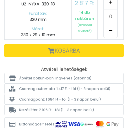
2 817 Ft
UZ-NYXA-320-18
14 db
Furattáv:
raktáron
320 mm
(azonnal
Méret:
elvihető)
330 x 29 x 10 mm
KOSÁRBA
Átvételi lehetőségek
Átvétel boltunkban: ingyenes
(azonnal)
Csomag automata: 1 417 Ft - tól
(1 - 3 napon belül)
Csomagpont: 1 684 Ft - tól
(1 - 3 napon belül)
Kiszállítás: 2 106 Ft - tól
(1 - 3 napon belül)
Biztonságos fizetés