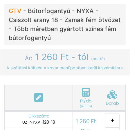
GTV
-
Bútorfogantyú - NYXA -
Csiszolt arany 18 - Zamak fém ötvözet
- Több méretben gyártott színes fém
bútorfogantyú
1 260 Ft - tól
Ár:
(bruttó)
A szállítási költség a kosár menüpontban kerül kiszámításra.
Ft/db
Darab
(Bruttó)
Cikkszám:
1 260 Ft
UZ-NYXA-128-18