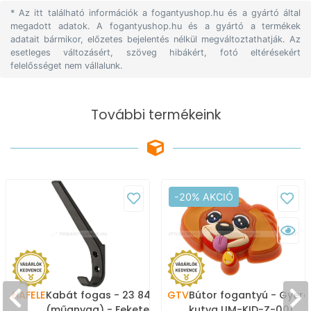
* Az itt található információk a fogantyushop.hu és a gyártó által
megadott adatok. A fogantyushop.hu és a gyártó a termékek
adatait bármikor, előzetes bejelentés nélkül megváltoztathatják. Az
esetleges változásért, szöveg hibákért, fotó eltérésekért
felelősséget nem vállalunk.
További termékeink
-20% AKCIÓ
HAFELE
Kabát fogas - 23 843.17
GTV
Bútor fogantyú - Gyere
(műanyag) - Fekete -
kutya UM-KID-Z-001