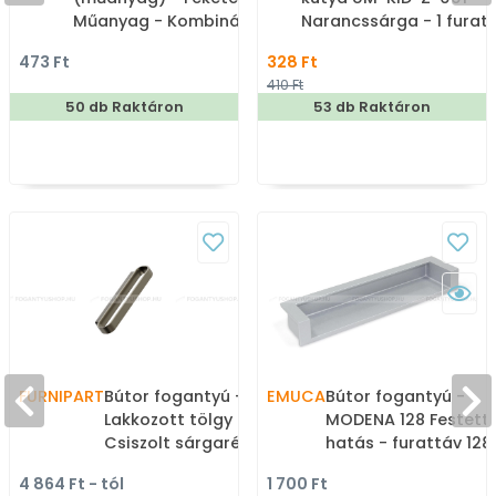
Műanyag - Kombinált,
Narancssárga - 1 furat
kalaptartós fogas
- Színes - Gumi -
473 Ft
328 Ft
Mesefigurás, állatos
410 Ft
gyerekbútor fogantyú
50 db Raktáron
53 db Raktáron
FURNIPART
Bútor fogantyú - RACE -
EMUCA
Bútor fogantyú -
Lakkozott tölgy -
MODENA 128 Festett
Csiszolt sárgaréz 056/32
hatás - furattáv 12
- Acél fém, Fa - Fával
- Festett aluminium
4 864 Ft - tól
1 700 Ft
kombinált fém
hatás MCrEL - Zama