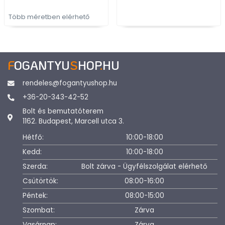
Több méretben elérhető
F
OGANTYU
S
HOP
.
HU
rendeles@fogantyushop.hu
+36-20-343-42-52
Bolt és bemutatóterem
1162. Budapest, Marcell utca 3.
Hétfő:
10:00-18:00
Kedd:
10:00-18:00
Szerda:
Bolt zárva - Ügyfélszolgálat elérhető
Csütörtök:
08:00-16:00
Péntek:
08:00-15:00
Szombat:
Zárva
Vasárnap:
Zárva