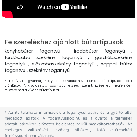
Felszereléshez ajánlott bútortípusok
konyhabútor fogantyú , irodabútor fogantyú ,
fürdőszoba szekrény fogantyú , gardróbszekrény
fogantyú , előszobaszekrény fogantyú , nappali bútor
fogantyú , szekrény fogantyú
* Felhívjuk figyelmét, hogy a felszereléshez kiemelt bútortípusok csak
ajánlások. A kiválasztott fogantyút tetszés szerint, ízlésének megfelelően
felszerelheti a kívánt bútortípusra.
* Az itt található információk a fogantyushop.hu és a gyártó által
megadott adatok. A fogantyushop.hu és a gyártó a termékek
adatait bármikor, előzetes bejelentés nélkül megváltoztathatják. Az
esetleges változásért, szöveg hibákért, fotó eltérésekért
felelősséget nem vállalunk.