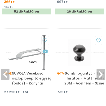
366 Ft
697 Ft
gyerekbútor fogantyú
Klasszikus, vintage, 
457 Ft
fém bútorfogantyú
52 db Raktáron
26 db Raktáron
SIGE
NUVOLA Vesekosár
GTV
Gomb fogantyú - STILO
oszlop beépítő egység
1 furatos - Matt fekete
(balos) - Konyhai
20M - Acél fém - Színes
sarokszekrény kosarak,
fém gombfogantyú,
27 226 Ft - tól
735 Ft
rendezők
bútorgomb