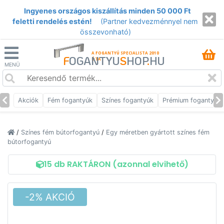
Ingyenes országos kiszállítás minden 50 000 Ft
feletti rendelés estén!
(Partner kedvezménnyel nem
összevonható)
A FOGANTYÚ SPECIALISTA 2010
F
OGANTYU
S
HOP
.
HU
ÓTA
MENÜ
Akciók
Fém fogantyúk
Színes fogantyúk
Prémium fogantyúk
/
Színes fém bútorfogantyú
/
Egy méretben gyártott színes fém
bútorfogantyú
15 db RAKTÁRON (azonnal elvihető)
-2% AKCIÓ