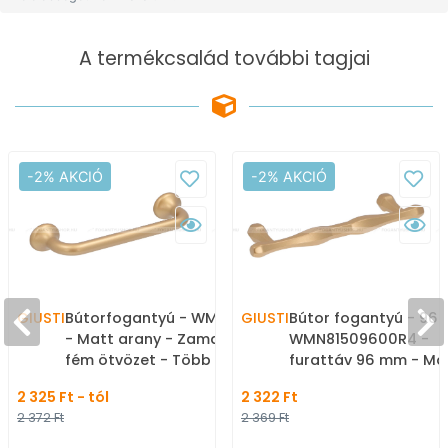
A termékcsalád további tagjai
-2% AKCIÓ
-2% AKCIÓ
GIUSTI
Bútorfogantyú - WMN799
GIUSTI
Bútor fogantyú - 96
- Matt arany - Zamak
WMN81509600R4 -
fém ötvözet - Több
furattáv 96 mm - Ma
méretben gyártott
arany - Zamak fém
2 325 Ft - tól
2 322 Ft
színes fém
ötvözet - Egy méret
2 372 Ft
2 369 Ft
bútorfogantyú
gyártott színes fém
bútorfogantyú