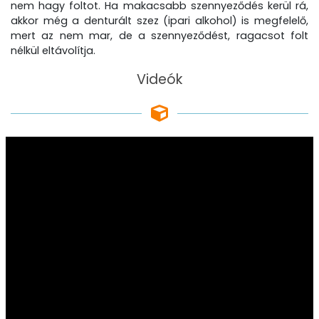
nem hagy foltot. Ha makacsabb szennyeződés kerül rá,
akkor még a denturált szez (ipari alkohol) is megfelelő,
mert az nem mar, de a szennyeződést, ragacsot folt
nélkül eltávolítja.
Videók