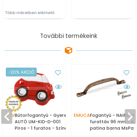
Több méretben elérhető
További termékeink
-20% AKCIÓ
GTV
Bútorfogantyú - Gyerek
EMUCA
Fogantyú - NAIROBI 
AUTÓ UM-KID-D-001
furattáv 96 mm - An
Piros - 1 furatos - Színes
patina barna MsPatL
- Gumi - Színes
Zamak fém ötvözet 