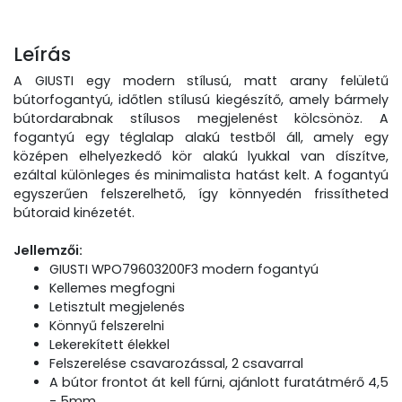
Leírás
A GIUSTI egy modern stílusú, matt arany felületű
bútorfogantyú, időtlen stílusú
kiegészítő, amely bármely
bútordarabnak stílusos megjelenést kölcsönöz.
A
fogantyú egy téglalap alakú testből áll, amely egy
középen elhelyezkedő kör alakú lyukkal van díszítve,
ezáltal különleges és minimalista hatást kelt. A fogantyú
egyszerűen felszerelhető, így könnyedén frissítheted
bútoraid kinézetét.
Jellemzői:
GIUSTI WPO79603200F3 modern fogantyú
Kellemes megfogni
Letisztult megjelenés
Könnyű felszerelni
Lekerekített élekkel
Felszerelése csavarozással, 2 csavarral
A bútor frontot át kell fúrni, ajánlott furatátmérő 4,5
- 5mm