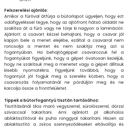
Felszerelési ajánlás:
Amikor a fúróval átfúrja a bútorlapot ügyeljen, hogy ezt
odafigyeléssel tegye, hogy az ajtófront hátsó oldalát ne
szakítsa át a fúró vagy ne törje ki nagyon a laminációt.
Ajánlott a csavart kézzel behajtani, hogy a csavar jól
kapjon bele a menet elejébe, ezáltal a csavarral nem
roncsolja a mentet és nem szakítja meg azt a
fogantyúban. Ha behajtógéppel csavarozzuk fel a
fogantyúkat figyeljünk, hogy a gépet óvatosan kezeljük,
hogy ne szakítsuk meg a menetet vagy a gépet állítsuk
kisebb nyomatékra. Figyeljünk továbbá, hogy a
fogantyút jól fogjuk meg a szerelés közben, hogy a
csavarozás folyamatánál ne pördüljön meg és ne
karcolja össze a frontfelületet.
Tippek a bútorfogantyú tisztán tartásához:
Tisztításánál tilos maró vegyszerrel, súrolószerrel, dörzsi
szivaccsal takarítani. Ami ajánlott pl alkoholos
ablaktisztítóval és puha ronggyal takarítani. Hiszen az
ablaktisztító a zsíros szennyeződéseket eltávolítja és