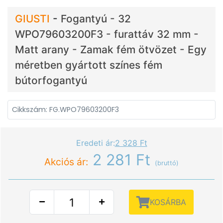
GIUSTI
-
Fogantyú - 32
WPO79603200F3 - furattáv 32 mm -
Matt arany - Zamak fém ötvözet - Egy
méretben gyártott színes fém
bútorfogantyú
Cikkszám: FG.WPO79603200F3
Eredeti ár:
2 328 Ft
2 281 Ft
Akciós ár:
(bruttó)
KOSÁRBA