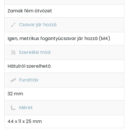
Zamak fém ötvözet
Csavar jár hozzá
Igen, metrikus fogantyúcsavar jár hozzá (M4)
Szerelési mód
Hátulról szerelhető
Furattáv
32 mm
Méret
44 x 11 x 25 mm