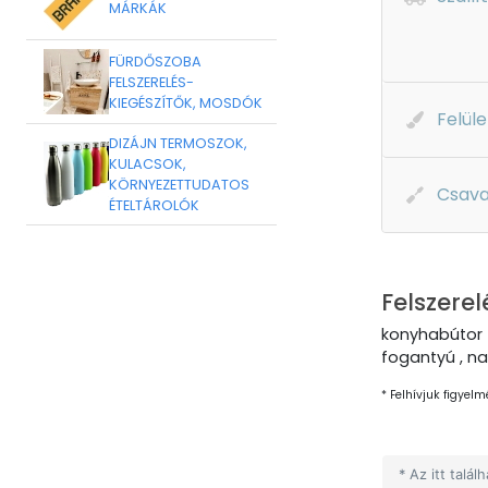
MÁRKÁK
FÜRDŐSZOBA
FELSZERELÉS-
KIEGÉSZÍTŐK, MOSDÓK
Felüle
DIZÁJN TERMOSZOK,
KULACSOK,
KÖRNYEZETTUDATOS
Csava
ÉTELTÁROLÓK
Felszerel
konyhabútor 
fogantyú , na
* Felhívjuk figyelm
* Az itt talá