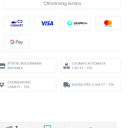
Kívánság listára
ÁTVÉTEL BOLTUNKBAN:
CSOMAG AUTOMATA:
INGYENES
1 417 FT - TÓL
CSOMAGPONT:
KISZÁLLÍTÁS:
2 106 FT - TÓL
1 684 FT - TÓL