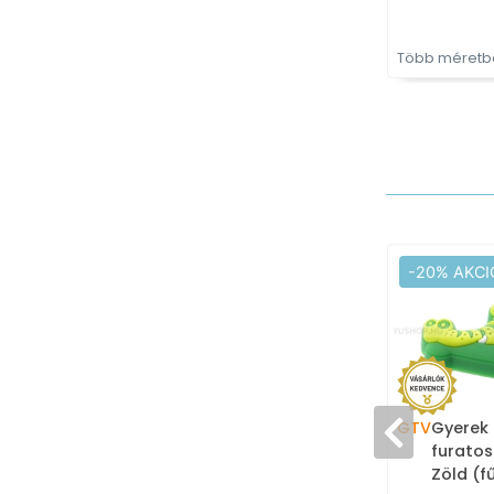
Több méretbe
-20% AKCI
GTV
Gyerek 
furatos
Zöld (f