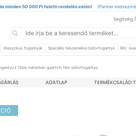
ás minden 50 000 Ft feletti rendelés estén!
(Partner kedvezm
Segítség 
Klasszikus fogantyúk
Speciális felszerelésű bútorfogantyú
Bőr, üve
ogantyú
/
Több méretben gyártott fém bútorfogantyú
SÁRLÁS
ADATLAP
TERMÉKCSALÁD T
KCIÓ