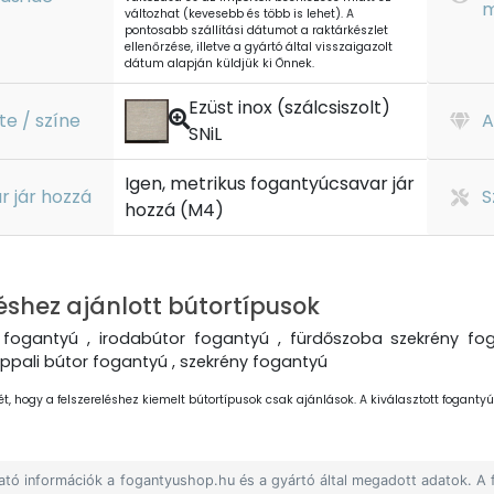
m
változhat (kevesebb és több is lehet). A
pontosabb szállítási dátumot a raktárkészlet
ellenőrzése, illetve a gyártó által visszaigazolt
dátum alapján küldjük ki Önnek.
Ezüst inox (szálcsiszolt)
te / színe
A
SNiL
Igen, metrikus fogantyúcsavar jár
r jár hozzá
S
hozzá (M4)
éshez ajánlott bútortípusok
fogantyú , irodabútor fogantyú , fürdőszoba szekrény fog
ppali bútor fogantyú , szekrény fogantyú
ét, hogy a felszereléshez kiemelt bútortípusok csak ajánlások. A kiválasztott fogantyút
lható információk a fogantyushop.hu és a gyártó által megadott adatok. A