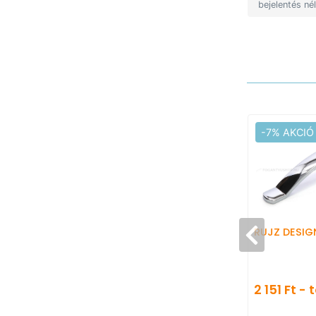
bejelentés né
-7% AKCIÓ
RUJZ DESIG
2 151 Ft - 