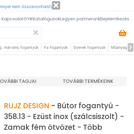
énnyel nem összevonható)
/ Kapcsolat
GYIK
Katalógusok
Legyen partnerünk
Bejelentkezés
g, márvány fogantyúk
Fa fogantyúk
Gyerek fogantyúk
Műanyag fog
OVÁBBI TAGJAI
TOVÁBBI TERMÉKEINK
RUJZ DESIGN
-
Bútor fogantyú -
358.13 - Ezüst inox (szálcsiszolt) -
Zamak fém ötvözet - Több