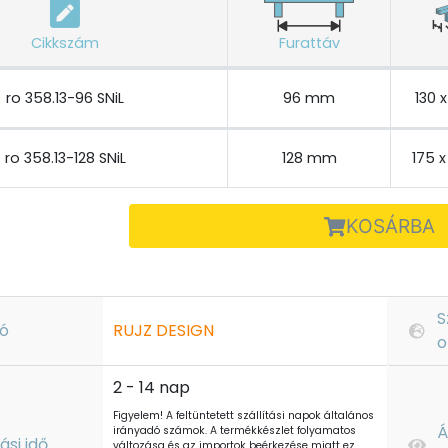
Cikkszám
Furattáv
ro 358.13-96 SNiL
96 mm
130 
ro 358.13-128 SNiL
128 mm
175 
KOSÁRBA
S
ó
RUJZ DESIGN
o
2 - 14 nap
Figyelem! A feltüntetett szállítási napok általános
Á
irányadó számok. A termékkészlet folyamatos
tási idő
változása és az importok beérkezése miatt ez