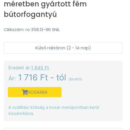
méretben gyártott fém
bútorfogantyú
Cikkszám: ro 358.13-96 SNiL
Külső raktáron (2 - 14 nap)
Eredeti ár:
1 845 Ft
1 716 Ft - tól
Ár:
(bruttó)
KOSÁRBA
A szállítási költség a kosár menüpontban kerül
kiszámításra.