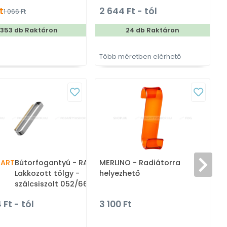
ogas
színes fém bútorfogantyú
t
2 644 Ft - tól
1 066 Ft
353 db Raktáron
24 db Raktáron
Több méretben elérhető
PART
Bútorfogantyú - RACE -
MERLINO - Radiátorra
Lakkozott tölgy -
helyezhető
h
szálcsiszolt 052/66 - Acél
fém - Fával kombinált fém
 Ft - tól
3 100 Ft
1
bútorfogantyú - Több
méretben elérhető