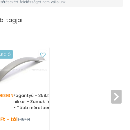
ltérésekért felelősséget nem vállalunk.
i tagjai
AKCIÓ
DESIGN
Fogantyú - 358.13 - Matt
nikkel - Zamak fém ötvözet
- Több méretben gyártott
fém bútorfogantyú
Ft - tól
1 457 Ft