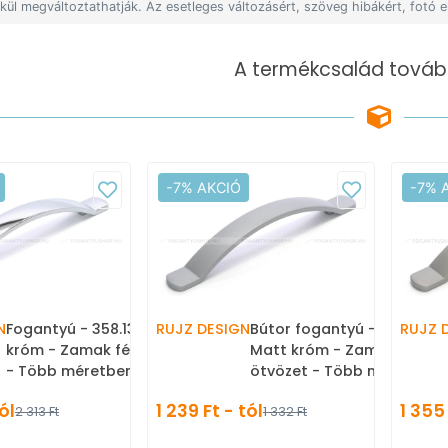
lkül megváltoztathatják. Az esetleges változásért, szöveg hibákért, fotó e
A termékcsalád tovább
-7% AKCIÓ
-7% 
N
Fogantyú - 358.13 - Fényes
RUJZ DESIGN
Bútor fogantyú - 358.13 -
RUJZ 
króm - Zamak fém ötvözet
Matt króm - Zamak fém
- Több méretben gyártott
ötvözet - Több méretben
fém bútorfogantyú
gyártott fém
tól
1 239 Ft - tól
1 355 
2 313 Ft
1 332 Ft
bútorfogantyú