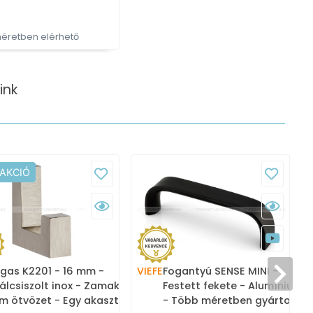
éretben elérhető
ink
 AKCIÓ
gas K2201 - 16 mm -
VIEFE
Fogantyú SENSE MINI -
V
álcsiszolt inox - Zamak
Festett fekete - Alumínium
m ötvözet - Egy akasztós
- Több méretben gyártott