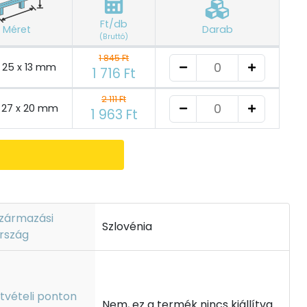
Ft/db
Méret
Darab
(Bruttó)
1 845 Ft
x 25 x 13 mm
1 716 Ft
2 111 Ft
x 27 x 20 mm
1 963 Ft
zármazási
Szlovénia
rszág
tvételi ponton
Nem, ez a termék nincs kiállítva.