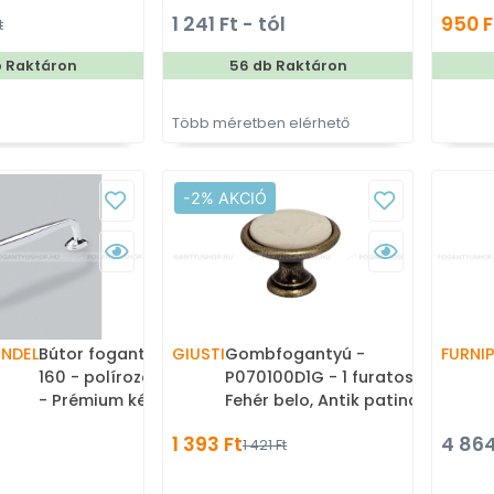
urás, állatos
gyártott színes fém
f
1 241 Ft - tól
950 F
t
bútor fogantyú
bútorfogantyú
b Raktáron
56 db Raktáron
Több méretben elérhető
-2% AKCIÓ
ENDEL
Bútor fogantyú - Greenwich
GIUSTI
Gombfogantyú -
FURNI
160 - polírozott króm - Réz
P070100D1G - 1 furatos -
- Prémium két furatos
Fehér belo, Antik patina
bútorfogantyúk
barna - Zamak fém ötvözet,
1 393 Ft
4 864
1 421 Ft
Porcelán - Porcelán,
porcelánnal kombinált
antikolt fém gombfogantyú