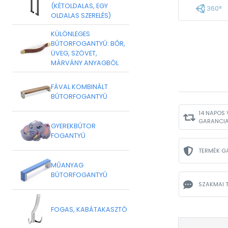
(KÉTOLDALAS, EGY
360°
OLDALAS SZERELÉS)
KÜLÖNLEGES
BÚTORFOGANTYÚ: BŐR,
ÜVEG, SZÖVET,
MÁRVÁNY ANYAGBÓL
FÁVAL KOMBINÁLT
BÚTORFOGANTYÚ
14 NAPOS 
GARANCI
GYEREKBÚTOR
FOGANTYÚ
TERMÉK G
MŰANYAG
BÚTORFOGANTYÚ
SZAKMAI 
FOGAS, KABÁTAKASZTÓ