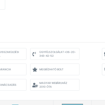
VISSZAKÜLDÉSI
ÜGYFÉLSZOLGÁLAT +36-20-
A
343-42-52
ARANCIA
MEGBÍZHATÓ BOLT
MAGYAR WEBÁRUHÁZ
TANÁCSADÁS
2010 ÓTA