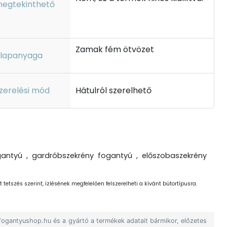
egtekinthető
Zamak fém ötvözet
lapanyaga
zerelési mód
Hátulról szerelhető
antyú , gardróbszekrény fogantyú , előszobaszekrény
 tetszés szerint, ízlésének megfelelően felszerelheti a kívánt bútortípusra.
 fogantyushop.hu és a gyártó a termékek adatait bármikor, előzetes