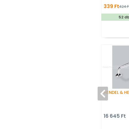
Mesefig
339 Ft
424 F
gyerek
52 d
HENDEL & H
16 645 Ft