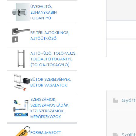
ÜVEGAJTÓ,
ZUHANYKABIN
FOGANTYÚ
BELTÉRI AJTÓKILINCS,
AJTÓÜTKÖZŐ
AJTÓHÚZÓ, TOLÓPAJZS,
TOLÓAJTÓ FOGANTYÚ
(TOLÓAJTÓKAGYLÓ)
BÚTOR SZERELVÉNYEK,
BÚTOR VASALATOK
SZERSZÁMOK,
Gyárt
SZERSZÁMOS LÁDÁK,
KÉZI SZERSZÁMOK,
MÉRŐESZKÖZÖK
FORGALMAZOTT
Szállí