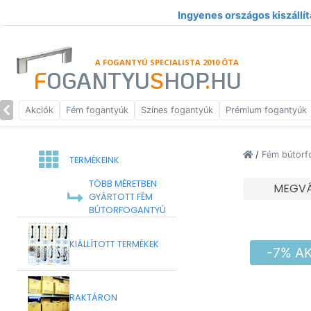
Ingyenes országos kiszállít
A FOGANTYÚ SPECIALISTA 2010 ÓTA
F
OGANTYU
S
HOP
.
HU
Akciók
Fém fogantyúk
Színes fogantyúk
Prémium fogantyúk
/
Fém bútorf
TERMÉKEINK
TÖBB MÉRETBEN
MEGVÁ
GYÁRTOTT FÉM
BÚTORFOGANTYÚ
KIÁLLÍTOTT TERMÉKEK
-7% A
RAKTÁRON