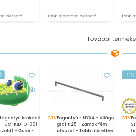
n elérhető
Több méretben elérhető
Több m
További terméke
Ó
-11%
fogantyú krokodil - 1
GTV
Fogantyú - NYXA - Világos
GTV
Fo
 - UM-KID-Q-001 -
grafit 25 - Zamak fém
Sz
ű zöld) - Gumi -
ötvözet - Több méretben
fé