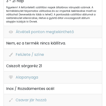
3 - 21 nap
Figyelem! A feltüntetett szállítási napok általános irányadó számok. A
termékkészlet folyamatos változása és az importok beérkezése miatt ez
változhat (kevesebb és több is lehet). A pontosabb szállítási dátumot a
raktárkészlet ellenőrzése, illetve a gyártó által visszaigazolt dátum
alapján küldjük ki Önnek.
Átvételi ponton megtekinthető
Nem, ez a termék nincs kiállítva.
Felülete / színe
Csiszolt sárgaréz 21
Alapanyaga
Inox / Rozsdamentes acél
Csavar jár hozzá