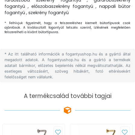
fürdőszoba szekrény fogantyú , gardróbszekrény
fogantyú , előszobaszekrény fogantyú , nappali bútor
fogantyú , szekrény fogantyú
* Felhívjuk figyelmét, hogy a felszereléshez kiemelt bútortípusok csak
ajánlások. A kiválasztott fogantyút tetszés szerint, ízlésének megfelelően
felszerelheti a kívánt bútortípusra.
* Az itt található információk a fogantyushop.hu és a gyártó által
megadott adatok. A fogantyushop.hu és a gyártó a termékek
adatait bármikor, előzetes bejelentés nélkül megváltoztathatják. Az
esetleges változásért, szöveg hibákért, fotó eltérésekért
felelősséget nem vállalunk.
A termékcsalád további tagjai