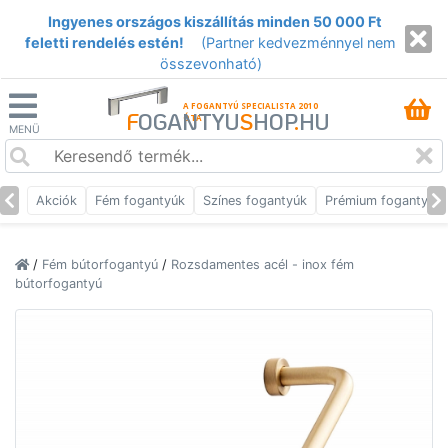
Ingyenes országos kiszállítás minden 50 000 Ft
feletti rendelés estén!
(Partner kedvezménnyel nem
összevonható)
A FOGANTYÚ SPECIALISTA 2010
F
OGANTYU
S
HOP
.
HU
ÓTA
MENÜ
Akciók
Fém fogantyúk
Színes fogantyúk
Prémium fogantyúk
/
Fém bútorfogantyú
/
Rozsdamentes acél - inox fém
bútorfogantyú