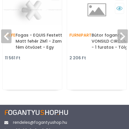
VIEFE
Fogas - EQUIS Festett -
FURNIPART
Bútor fogantyú -
Matt fehér ZM1 - Zamak
VONSILD CIRCUM 
fém ötvözet - Egy
- 1 furatos - Tölg
akasztós fogas
hrast - Gumi - Fa
11 561 Ft
2 206 Ft
bútorfogantyú
F
OGANTYU
S
HOP
.
HU
rendeles@fogantyushop.hu