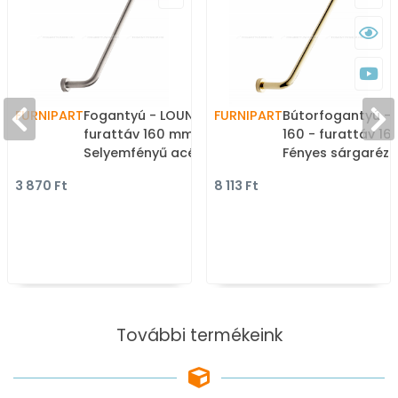
FURNIPART
Fogantyú - LOUNGE 160 -
FURNIPART
Bútorfogantyú -
furattáv 160 mm -
160 - furattáv 1
Selyemfényű acél 25 -
Fényes sárgaréz 
Márvány - Rozsdamentes
Márvány - Rozsd
3 870 Ft
8 113 Ft
acél - inox fém
acél - inox fém
bútorfogantyú
bútorfogantyú
További termékeink