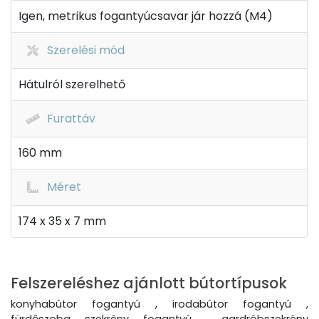
Igen, metrikus fogantyúcsavar jár hozzá (M4)
Szerelési mód
Hátulról szerelhető
Furattáv
160 mm
Méret
174 x 35 x 7 mm
Felszereléshez ajánlott bútortípusok
konyhabútor fogantyú , irodabútor fogantyú ,