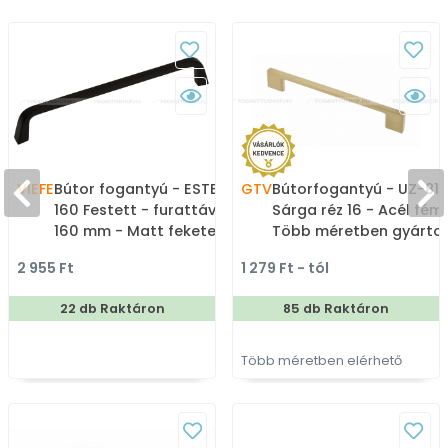
VIEFE
Bútor fogantyú - ESTE
GTV
Bútorfogantyú - UZ-819
160 Festett - furattáv
Sárga réz 16 - Acél fém 
160 mm - Matt fekete
Több méretben gyárto
ZM2 - Zamak fém
színes fém
2 955 Ft
1 279 Ft - tól
ötvözet - Egy méretben
bútorfogantyú
gyártott színes fém
22 db Raktáron
85 db Raktáron
bútorfogantyú
Több méretben elérhető