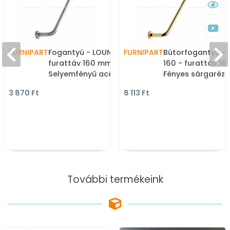
FURNIPART
Fogantyú - LOUNGE 160 -
FURNIPART
Bútorfogantyú -
furattáv 160 mm -
160 - furattáv 1
Selyemfényű acél 25 -
Fényes sárgaréz 
Márvány - Rozsdamentes
Márvány - Rozsd
3 870 Ft
8 113 Ft
acél - inox fém
acél - inox fém
bútorfogantyú
bútorfogantyú
További termékeink