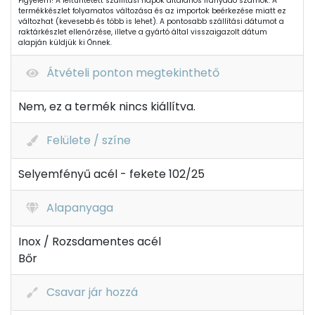
Figyelem! A feltüntetett szállítási napok általános irányadó számok. A
termékkészlet folyamatos változása és az importok beérkezése miatt ez
változhat (kevesebb és több is lehet). A pontosabb szállítási dátumot a
raktárkészlet ellenőrzése, illetve a gyártó által visszaigazolt dátum
alapján küldjük ki Önnek.
Átvételi ponton megtekinthető
Nem, ez a termék nincs kiállítva.
Felülete / színe
Selyemfényű acél - fekete 102/25
Alapanyaga
Inox / Rozsdamentes acél
Bőr
Csavar jár hozzá