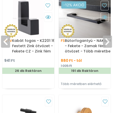
-12% AKCIÓ
GTV
Kabát fogas - K2201 16
FS
Bútorfogantyú - NAKANA
Festett Zink ötvözet -
- Fekete - Zamak fém
Fekete CZ - Zink fém
ötvözet - Több méretben
ötvözet - Egy akasztós
gyártott színes fém
941 Ft
880 Ft - tól
fogas
bútorfogantyú
1 005 Ft
26 db Raktáron
191 db Raktáron
Több méretben elérhető