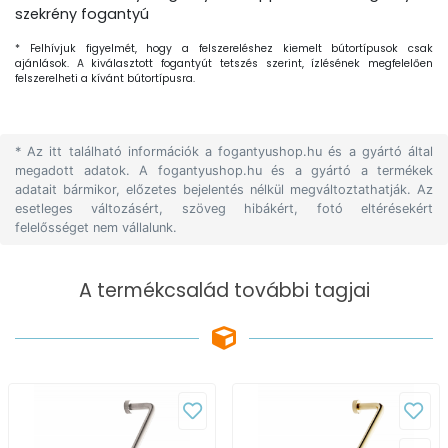
szekrény fogantyú
* Felhívjuk figyelmét, hogy a felszereléshez kiemelt bútortípusok csak
ajánlások. A kiválasztott fogantyút tetszés szerint, ízlésének megfelelően
felszerelheti a kívánt bútortípusra.
* Az itt található információk a fogantyushop.hu és a gyártó által
megadott adatok. A fogantyushop.hu és a gyártó a termékek
adatait bármikor, előzetes bejelentés nélkül megváltoztathatják. Az
esetleges változásért, szöveg hibákért, fotó eltérésekért
felelősséget nem vállalunk.
A termékcsalád további tagjai