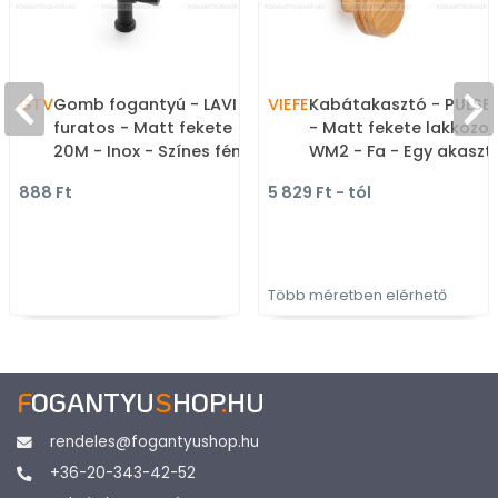
GTV
Gomb fogantyú - LAVI - 1
VIEFE
Kabátakasztó - PULSE 
furatos - Matt fekete
- Matt fekete lakkozot
20M - Inox - Színes fém
WM2 - Fa - Egy akaszt
gombfogantyú,
fogas
888 Ft
5 829 Ft - tól
bútorgomb
Több méretben elérhető
F
OGANTYU
S
HOP
.
HU
rendeles@fogantyushop.hu
+36-20-343-42-52