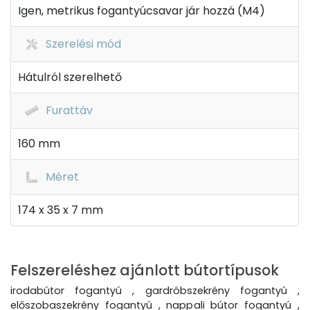
Igen, metrikus fogantyúcsavar jár hozzá (M4)
Szerelési mód
Hátulról szerelhető
Furattáv
160 mm
Méret
174 x 35 x 7 mm
Felszereléshez ajánlott bútortípusok
irodabútor fogantyú , gardróbszekrény fogantyú ,
előszobaszekrény fogantyú , nappali bútor fogantyú ,