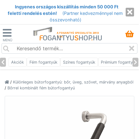
Ingyenes országos kiszállítás minden 50 000 Ft
feletti rendelés estén!
(Partner kedvezménnyel nem
összevonható)
A FOGANTYÚ SPECIALISTA 2010
F
OGANTYU
S
HOP
.
HU
ÓTA
MENÜ
Akciók
Fém fogantyúk
Színes fogantyúk
Prémium fogantyúk
/
Különleges bútorfogantyú: bőr, üveg, szövet, márvány anyagból
/
Bőrrel kombinált fém bútorfogantyú