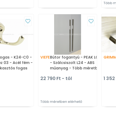
Több m
fogas - K24-C0 -
VIEFE
Bútor fogantyú - PEAK LONG
GRIM
z 03 - Acél fém -
- Szálcsiszolt L24 - ABS
akasztós fogas
műanyag - Több méretben
gyártott fém
22 790 Ft - tól
1 352
bútorfogantyú
Több méretben elérhető