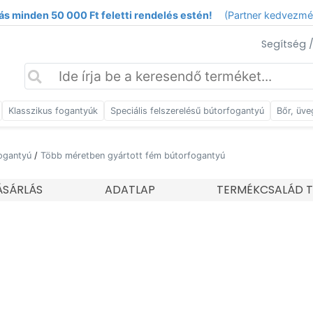
ás minden 50 000 Ft feletti rendelés estén!
(Partner kedvezm
Segítség 
Klasszikus fogantyúk
Speciális felszerelésű bútorfogantyú
Bőr, üve
ogantyú
/
Több méretben gyártott fém bútorfogantyú
SÁRLÁS
ADATLAP
TERMÉKCSALÁD T