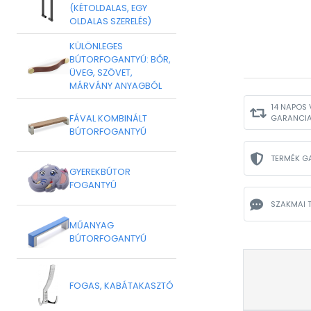
(KÉTOLDALAS, EGY
OLDALAS SZERELÉS)
KÜLÖNLEGES
BÚTORFOGANTYÚ: BŐR,
ÜVEG, SZÖVET,
MÁRVÁNY ANYAGBÓL
14 NAPOS 
FÁVAL KOMBINÁLT
GARANCI
BÚTORFOGANTYÚ
TERMÉK G
GYEREKBÚTOR
FOGANTYÚ
SZAKMAI 
MŰANYAG
BÚTORFOGANTYÚ
FOGAS, KABÁTAKASZTÓ