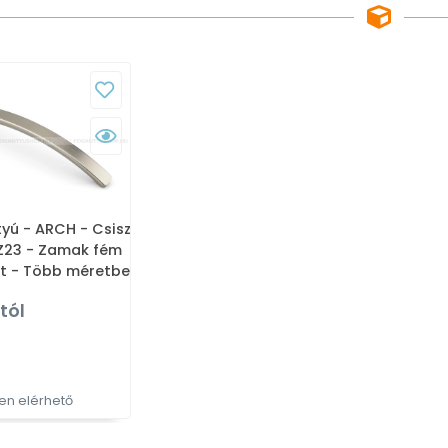
yú - ARCH - Csiszolt
 Z23 - Zamak fém
t - Több méretben
tt fém
 tól
fogantyú
n elérhető