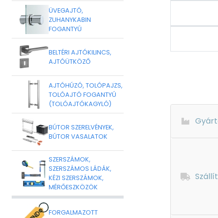
ÜVEGAJTÓ,
ZUHANYKABIN
FOGANTYÚ
BELTÉRI AJTÓKILINCS,
AJTÓÜTKÖZŐ
AJTÓHÚZÓ, TOLÓPAJZS,
TOLÓAJTÓ FOGANTYÚ
(TOLÓAJTÓKAGYLÓ)
Gyárt
BÚTOR SZERELVÉNYEK,
BÚTOR VASALATOK
SZERSZÁMOK,
SZERSZÁMOS LÁDÁK,
Szállí
KÉZI SZERSZÁMOK,
MÉRŐESZKÖZÖK
FORGALMAZOTT