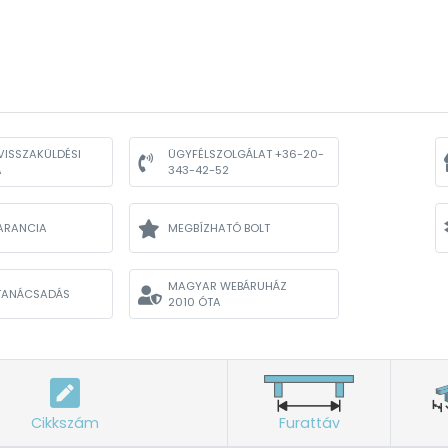
VISSZAKÜLDÉSI
ÜGYFÉLSZOLGÁLAT +36-20-
A
343-42-52
ARANCIA
MEGBÍZHATÓ BOLT
MAGYAR WEBÁRUHÁZ
TANÁCSADÁS
2010 ÓTA
Cikkszám
Furattáv