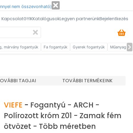
énnyel nem összevonható)
/ Kapcsolat
GYIK
Katalógusok
Legyen partnerünk
Bejelentkezés
g, márvány fogantyúk
Fa fogantyúk
Gyerek fogantyúk
Műanyag fog
OVÁBBI TAGJAI
TOVÁBBI TERMÉKEINK
VIEFE
-
Fogantyú - ARCH -
Polírozott króm Z01 - Zamak fém
ötvözet - Több méretben