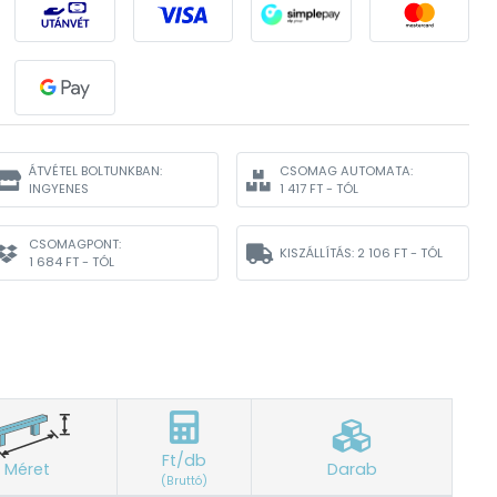
ÁTVÉTEL BOLTUNKBAN:
CSOMAG AUTOMATA:
INGYENES
1 417 FT - TÓL
CSOMAGPONT:
KISZÁLLÍTÁS:
2 106 FT - TÓL
1 684 FT - TÓL
Ft/db
Méret
Darab
(Bruttó)