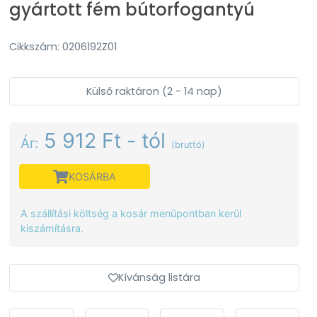
gyártott fém bútorfogantyú
Cikkszám: 0206192Z01
Külső raktáron (2 - 14 nap)
5 912 Ft - tól
Ár:
(bruttó)
KOSÁRBA
A szállítási költség a kosár menüpontban kerül
kiszámításra.
Kívánság listára