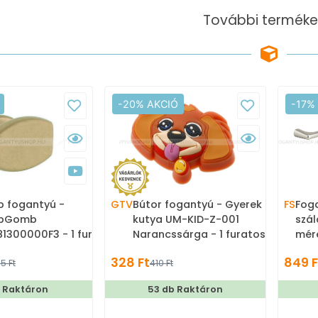
További terméke
-20% AKCIÓ
-17%
 fogantyú -
GTV
Bútor fogantyú - Gyerek
FS
Foga
bGomb
kutya UM-KID-Z-001
szálcs
1300000F3 - 1 furatos
Narancssárga - 1 furatos -
mér
any - Zamak fém
Színes - Gumi -
bút
328 Ft
849 F
75 Ft
410 Ft
et - Színes fém
Mesefigurás, állatos
fogantyú, bútorgomb
gyerekbútor fogantyú
b Raktáron
53 db Raktáron