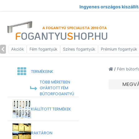
Ingyenes országos kiszállít
A FOGANTYÚ SPECIALISTA 2010 ÓTA
F
OGANTYU
S
HOP
.
HU
Akciók
Fém fogantyúk
Színes fogantyúk
Prémium fogantyúk
/
Fém bútorf
TERMÉKEINK
TÖBB MÉRETBEN
MEGVÁ
GYÁRTOTT FÉM
BÚTORFOGANTYÚ
KIÁLLÍTOTT TERMÉKEK
RAKTÁRON