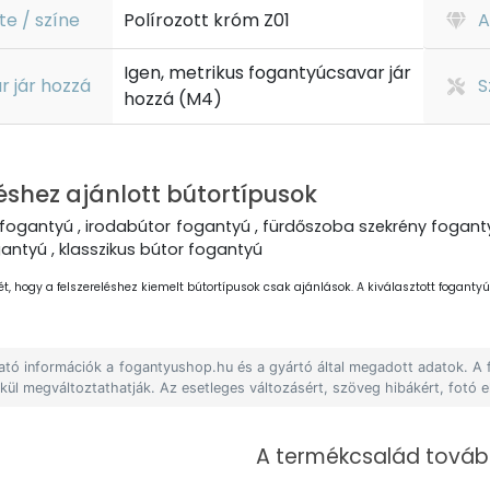
te / színe
Polírozott króm Z01
A
Igen, metrikus fogantyúcsavar jár
r jár hozzá
S
hozzá (M4)
éshez ajánlott bútortípusok
fogantyú , irodabútor fogantyú , fürdőszoba szekrény foganty
gantyú , klasszikus bútor fogantyú
ét, hogy a felszereléshez kiemelt bútortípusok csak ajánlások. A kiválasztott fogantyút
lható információk a fogantyushop.hu és a gyártó által megadott adatok. A
lkül megváltoztathatják. Az esetleges változásért, szöveg hibákért, fotó e
A termékcsalád tovább