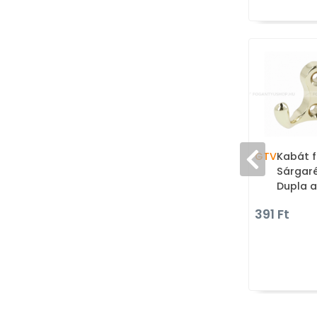
GTV
Kabát 
Sárgaré
Dupla 
391 Ft