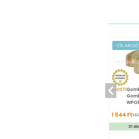
-2% AKCIÓ
GIUSTI
Gomb
Gom
WPO8
- Matt ar
1 544 Ft
1 5
ötvöz
gomb
31 d