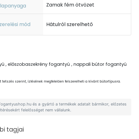
Zamak fém ötvözet
lapanyaga
zerelési mód
Hátulról szerelhető
ú , előszobaszekrény fogantyú , nappali bútor fogantyú
 tetszés szerint, ízlésének megfelelően felszerelheti a kívánt bútortípusra.
 fogantyushop.hu és a gyártó a termékek adatait bármikor, előzetes
ltérésekért felelősséget nem vállalunk.
i tagjai