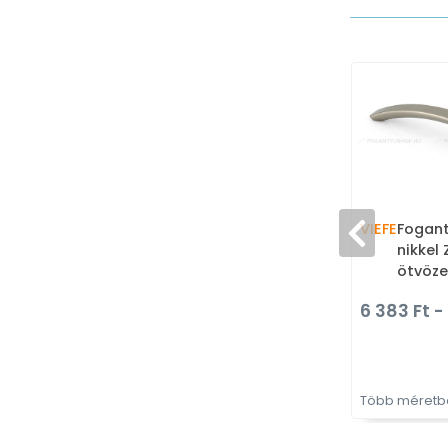
VIEFE
Fogant
nikkel
ötvöze
gyárto
6 383 Ft -
bútor
Több méretbe