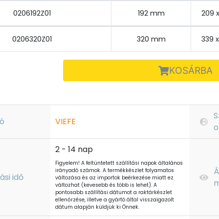
0206192Z01
192 mm
209 
0206320Z01
320 mm
339 
KOSÁRBA
S
ó
VIEFE
o
2 - 14 nap
Figyelem! A feltüntetett szállítási napok általános
Á
irányadó számok. A termékkészlet folyamatos
tási idő
változása és az importok beérkezése miatt ez
m
változhat (kevesebb és több is lehet). A
pontosabb szállítási dátumot a raktárkészlet
ellenőrzése, illetve a gyártó által visszaigazolt
dátum alapján küldjük ki Önnek.