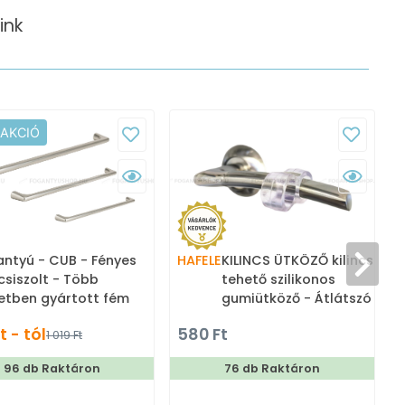
ink
 AKCIÓ
ntyú - CUB - Fényes
HAFELE
KILINCS ÜTKÖZŐ kilincsre
iszolt - Több
tehető szilikonos
etben gyártott fém
gumiütköző - Átlátszó -
orfogantyú
Szilikon gumi - Ajtóütköző,
t - tól
580 Ft
1 019 Ft
ajtókitámasztó (padlóra
tehető, padlóra, falra,
96 db Raktáron
76 db Raktáron
ajtóra szerelhető)