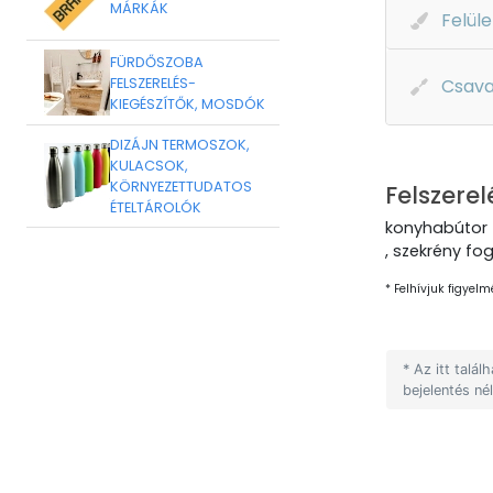
MÁRKÁK
Felüle
FÜRDŐSZOBA
FELSZERELÉS-
Csava
KIEGÉSZÍTŐK, MOSDÓK
DIZÁJN TERMOSZOK,
KULACSOK,
KÖRNYEZETTUDATOS
Felszerel
ÉTELTÁROLÓK
konyhabútor 
, szekrény fo
* Felhívjuk figyelm
* Az itt talá
bejelentés né