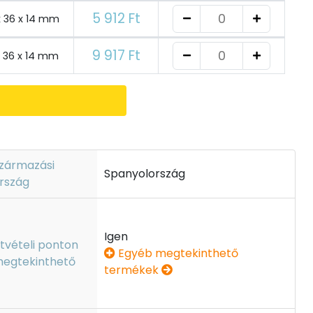
5 912 Ft
x 36 x 14 mm
9 917 Ft
x 36 x 14 mm
zármazási
Spanyolország
rszág
Igen
tvételi ponton
Egyéb megtekinthető
egtekinthető
termékek