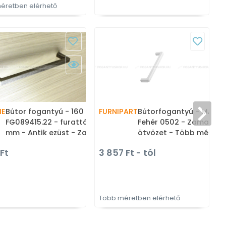
éretben elérhető
ME
Bútor fogantyú - 160
FURNIPART
Bútorfogantyú - MANG
V
FG089415.22 - furattáv 160
Fehér 0502 - Zamak fé
mm - Antik ezüst - Zamak
ötvözet - Több méretb
fém ötvözet - Klasszikus,
gyártott színes fém
 Ft
3 857 Ft - tól
2
vintage, antik fém
bútorfogantyú
bútorfogantyú
Több méretben elérhető
T