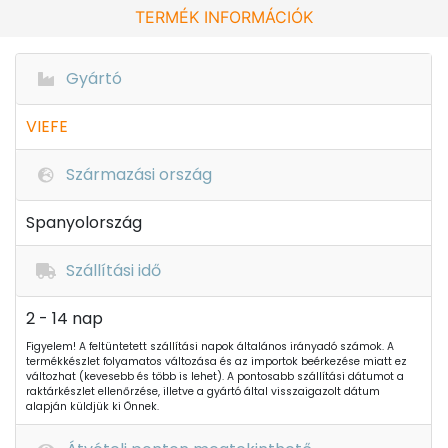
TERMÉK INFORMÁCIÓK
Gyártó
VIEFE
Származási ország
Spanyolország
Szállítási idő
2 - 14 nap
Figyelem! A feltüntetett szállítási napok általános irányadó számok. A
termékkészlet folyamatos változása és az importok beérkezése miatt ez
változhat (kevesebb és több is lehet). A pontosabb szállítási dátumot a
raktárkészlet ellenőrzése, illetve a gyártó által visszaigazolt dátum
alapján küldjük ki Önnek.