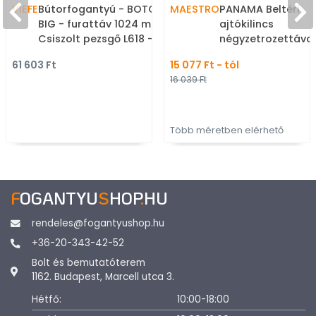
VIEFE
Bútorfogantyú - BOTO
MAESTRO
PANAMA Beltéri
BIG - furattáv 1024 mm -
ajtókilincs
Csiszolt pezsgő L618 -
négyzetrozettával
Alumínium - Egy
WC) - Krómozott,
61 603 Ft
15 077 Ft - tól
méretben gyártott
Szálcsiszolt - Za
16 039 Ft
színes fém
ötvözet - Modern
bútorfogantyú
rozettás kilincs
Több méretben elérhető
F
OGANTYU
S
HOP
.
HU
rendeles@fogantyushop.hu
+36-20-343-42-52
Bolt és bemutatóterem
1162. Budapest, Marcell utca 3.
Hétfő:
10:00-18:00