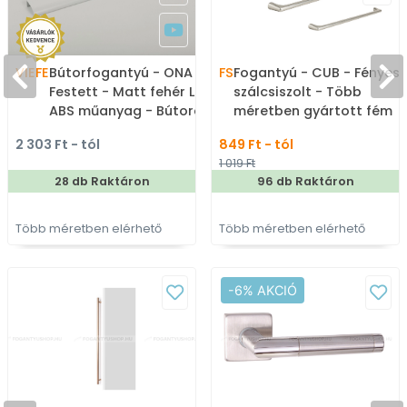
VIEFE
Bútorfogantyú - ONA 19 7
FS
Fogantyú - CUB - Fényes
Festett - Matt fehér LM1 -
szálcsiszolt - Több
ABS műanyag - Bútorajtó
méretben gyártott fém
élére ültethető színes
bútorfogantyú
2 303 Ft - tól
849 Ft - tól
fém fogantyú
1 019 Ft
28 db Raktáron
96 db Raktáron
Több méretben elérhető
Több méretben elérhető
-6% AKCIÓ