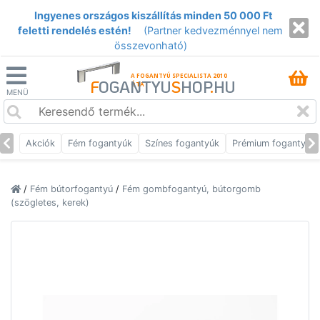
Ingyenes országos kiszállítás minden 50 000 Ft
feletti rendelés estén!
(Partner kedvezménnyel nem
összevonható)
A FOGANTYÚ SPECIALISTA 2010
F
OGANTYU
S
HOP
.
HU
ÓTA
MENÜ
Akciók
Fém fogantyúk
Színes fogantyúk
Prémium fogantyúk
/
Fém bútorfogantyú
/
Fém gombfogantyú, bútorgomb
(szögletes, kerek)