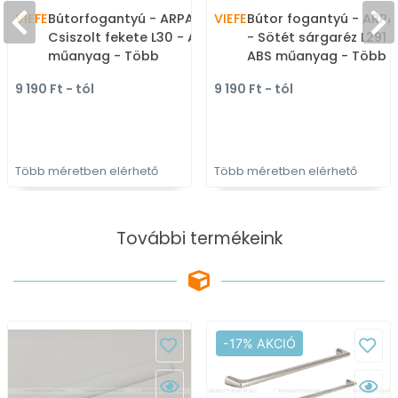
VIEFE
Bútorfogantyú - ARPA -
VIEFE
Bútor fogantyú - ARPA I
Csiszolt fekete L30 - ABS
- Sötét sárgaréz L291 -
műanyag - Több
ABS műanyag - Több
méretben gyártott
méretben gyártott
9 190 Ft - tól
9 190 Ft - tól
színes fém
színes fém
bútorfogantyú
bútorfogantyú
Több méretben elérhető
Több méretben elérhető
További termékeink
-17% AKCIÓ