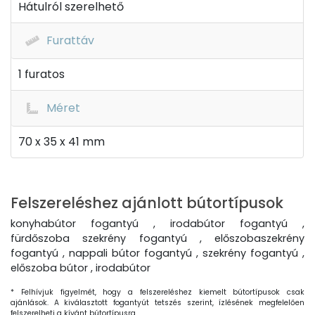
Hátulról szerelhető
Furattáv
1 furatos
Méret
70 x 35 x 41 mm
Felszereléshez ajánlott bútortípusok
konyhabútor fogantyú , irodabútor fogantyú ,
fürdőszoba szekrény fogantyú , előszobaszekrény
fogantyú , nappali bútor fogantyú , szekrény fogantyú ,
előszoba bútor , irodabútor
* Felhívjuk figyelmét, hogy a felszereléshez kiemelt bútortípusok csak
ajánlások. A kiválasztott fogantyút tetszés szerint, ízlésének megfelelően
felszerelheti a kívánt bútortípusra.