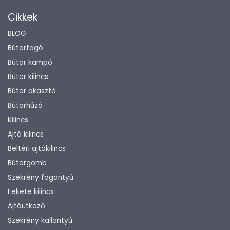
Cikkek
BLOG
Bútorfogó
Bútor kampó
Bútor kilincs
Bútor akasztó
Bútorhúzó
Kilincs
Ajtó kilincs
Beltéri ajtókilincs
Bútorgomb
Szekrény fogantyú
Fekete kilincs
Ajtóütköző
Szekrény kallantyú