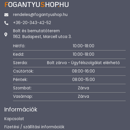
F
OGANTYU
S
HOP
.
HU
rendeles@fogantyushop.hu
+36-20-343-42-52
Bolt és bemutatóterem
1162. Budapest, Marcell utca 3.
Hétfő:
10:00-18:00
Kedd:
10:00-18:00
Szerda:
Bolt zárva - Ügyfélszolgálat elérhető
Csütörtök:
08:00-16:00
Péntek:
08:00-15:00
Szombat:
Zárva
Vasárnap:
Zárva
Információk
Kapcsolat
Fizetési / szállítási információk