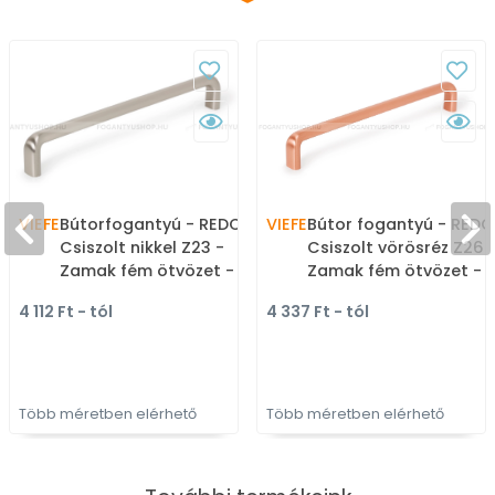
VIEFE
Bútorfogantyú - REDO -
VIEFE
Bútor fogantyú - REDO
Csiszolt nikkel Z23 -
Csiszolt vörösréz Z26 
Zamak fém ötvözet -
Zamak fém ötvözet -
Több méretben gyártott
Több méretben gyárto
4 112 Ft - tól
4 337 Ft - tól
fém bútorfogantyú
színes fém
bútorfogantyú
Több méretben elérhető
Több méretben elérhető