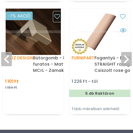
-7% AKCIÓ
RUJZ DESIGN
Bútorgomb - 803.25 - 1
FURNIPART
Fogantyú - EDGE
furatos - Matt króm
STRAIGHT rosego
MCrL - Zamak fém
Csiszolt rose gol
ötvözet - Fém
ABS műanyag - B
1 101 Ft
1 226 Ft - tól
gombfogantyú,
élére ültethető s
1 184 Ft
bútorgomb (szögletes,
fém fogantyú
5 db Raktáron
kerek)
Több méretben elérhető