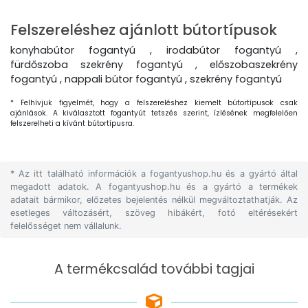
Felszereléshez ajánlott bútortípusok
konyhabútor fogantyú , irodabútor fogantyú ,
fürdőszoba szekrény fogantyú , előszobaszekrény
fogantyú , nappali bútor fogantyú , szekrény fogantyú
* Felhívjuk figyelmét, hogy a felszereléshez kiemelt bútortípusok csak
ajánlások. A kiválasztott fogantyút tetszés szerint, ízlésének megfelelően
felszerelheti a kívánt bútortípusra.
* Az itt található információk a fogantyushop.hu és a gyártó által
megadott adatok. A fogantyushop.hu és a gyártó a termékek
adatait bármikor, előzetes bejelentés nélkül megváltoztathatják. Az
esetleges változásért, szöveg hibákért, fotó eltérésekért
felelősséget nem vállalunk.
A termékcsalád további tagjai