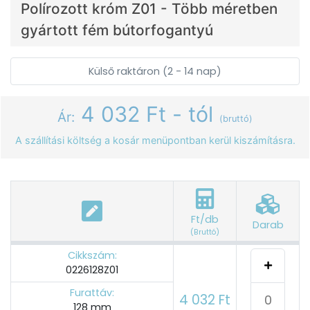
Polírozott króm Z01 - Több méretben
gyártott fém bútorfogantyú
Külső raktáron (2 - 14 nap)
4 032 Ft - tól
Ár:
(bruttó)
A szállítási költség a kosár menüpontban kerül kiszámításra.
Ft/db
Darab
(Bruttó)
Cikkszám:
0226128Z01
Furattáv:
4 032 Ft
128 mm