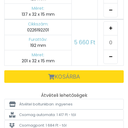
Méret:
137 x 32 x 15 mm
Cikkszám:
0226192Z01
Furattáv:
5 660 Ft
192 mm
Méret:
201 x 32 x 15 mm
KOSÁRBA
Átvételi lehetőségek
Átvétel boltunkban: ingyenes
Csomag automata: 1 417 Ft - tól
Csomagpont: 1 684 Ft - tól