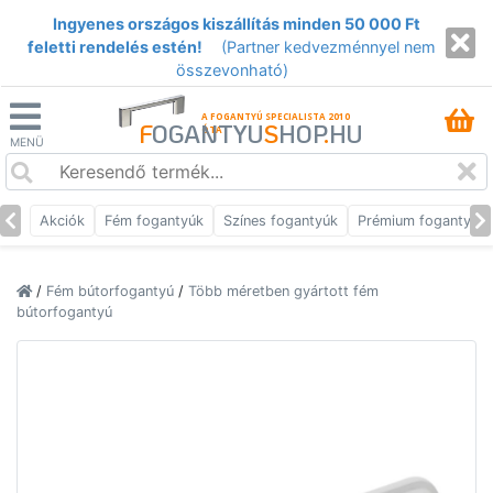
Ingyenes országos kiszállítás minden 50 000 Ft
feletti rendelés estén!
(Partner kedvezménnyel nem
összevonható)
A FOGANTYÚ SPECIALISTA 2010
F
OGANTYU
S
HOP
.
HU
ÓTA
MENÜ
Akciók
Fém fogantyúk
Színes fogantyúk
Prémium fogantyúk
/
Fém bútorfogantyú
/
Több méretben gyártott fém
bútorfogantyú