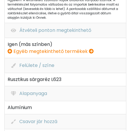
Figyelem! A feltüntetett szállítási napok általános irányadó számok. A
termékkészlet folyamatos változása és az importok beérkezése miatt ez
változhat (kevesebb és több is lehet). A pontosabb szállítási dátumot a
raktárkészlet ellenőrzése, illetve a gyártó által visszaigazolt dátum
alapján küldjük ki Önnek.
Átvételi ponton megtekinthető
Igen (más színben)
Egyéb megtekinthető termékek
Felülete / színe
Rusztikus sárgaréz L623
Alapanyaga
Alumínium
Csavar jár hozzá