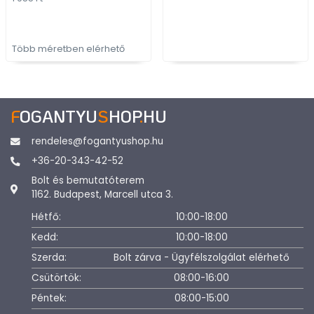
Több méretben elérhető
F
OGANTYU
S
HOP
.
HU
rendeles@fogantyushop.hu
+36-20-343-42-52
Bolt és bemutatóterem
1162. Budapest, Marcell utca 3.
Hétfő:
10:00-18:00
Kedd:
10:00-18:00
Szerda:
Bolt zárva - Ügyfélszolgálat elérhető
Csütörtök:
08:00-16:00
Péntek:
08:00-15:00