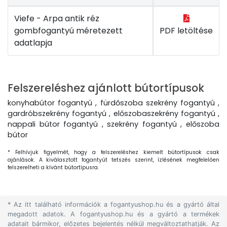
Viefe - Arpa antik réz
gombfogantyú méretezett
PDF letöltése
adatlapja
Felszereléshez ajánlott bútortípusok
konyhabútor fogantyú , fürdőszoba szekrény fogantyú ,
gardróbszekrény fogantyú , előszobaszekrény fogantyú ,
nappali bútor fogantyú , szekrény fogantyú , előszoba
bútor
* Felhívjuk figyelmét, hogy a felszereléshez kiemelt bútortípusok csak
ajánlások. A kiválasztott fogantyút tetszés szerint, ízlésének megfelelően
felszerelheti a kívánt bútortípusra.
* Az itt található információk a fogantyushop.hu és a gyártó által
megadott adatok. A fogantyushop.hu és a gyártó a termékek
adatait bármikor, előzetes bejelentés nélkül megváltoztathatják. Az