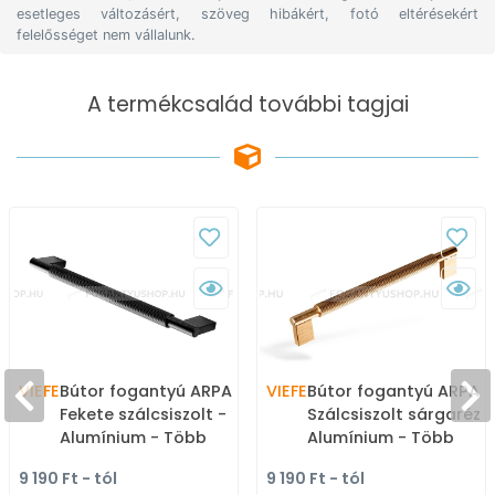
esetleges változásért, szöveg hibákért, fotó eltérésekért
felelősséget nem vállalunk.
A termékcsalád további tagjai
VIEFE
Bútor fogantyú ARPA -
VIEFE
Bútor fogantyú ARPA -
Fekete szálcsiszolt -
Szálcsiszolt sárgaréz II
Alumínium - Több
Alumínium - Több
méretben gyártott
méretben gyártott
9 190 Ft - tól
9 190 Ft - tól
színes fém
színes fém