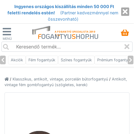
Ingyenes országos kiszállítás minden 50 000 Ft
feletti rendelés estén!
(Partner kedvezménnyel nem
összevonható)
A FOGANTYÚ SPECIALISTA 2010
F
OGANTYU
S
HOP
.
HU
ÓTA
MENÜ
Akciók
Fém fogantyúk
Színes fogantyúk
Prémium fogantyúk
/
Klasszikus, antikolt, vintage, porcelán bútorfogantyú
/
Antikolt,
vintage fém gombfogantyú (szögletes, kerek)