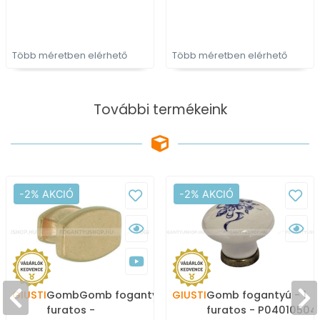
bútorfogantyú
bútorfogantyú
Több méretben elérhető
Több méretben elérhető
További termékeink
-2% AKCIÓ
-2% AKCIÓ
GIUSTI
GombGomb fogantyú - 1
GIUSTI
Gomb fogantyú - 1
furatos -
furatos - P04010504