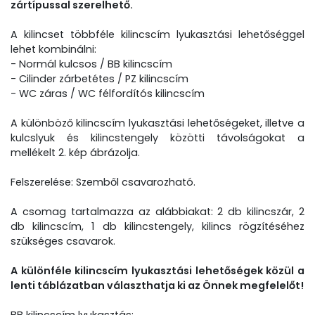
zártípussal szerelhető.
A kilincset többféle kilincscím lyukasztási lehetőséggel
lehet kombinálni:
- Normál kulcsos / BB kilincscím
- Cilinder zárbetétes / PZ kilincscím
- WC záras / WC félfordítós kilincscím
A különböző kilincscím lyukasztási lehetőségeket, illetve a
kulcslyuk és kilincstengely közötti távolságokat a
mellékelt 2. kép ábrázolja.
Felszerelése: Szemből csavarozható.
A csomag tartalmazza az alábbiakat: 2 db kilincszár, 2
db kilincscím, 1 db kilincstengely, kilincs rögzítéséhez
szükséges csavarok.
A különféle kilincscím lyukasztási lehetőségek közül a
lenti táblázatban választhatja ki az Önnek megfelelőt!