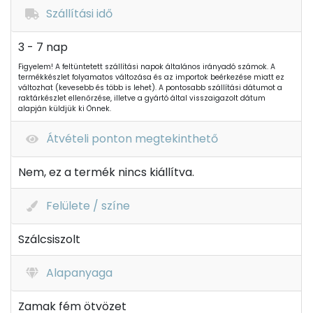
Szállítási idő
3 - 7 nap
Figyelem! A feltüntetett szállítási napok általános irányadó számok. A
termékkészlet folyamatos változása és az importok beérkezése miatt ez
változhat (kevesebb és több is lehet). A pontosabb szállítási dátumot a
raktárkészlet ellenőrzése, illetve a gyártó által visszaigazolt dátum
alapján küldjük ki Önnek.
Átvételi ponton megtekinthető
Nem, ez a termék nincs kiállítva.
Felülete / színe
Szálcsiszolt
Alapanyaga
Zamak fém ötvözet