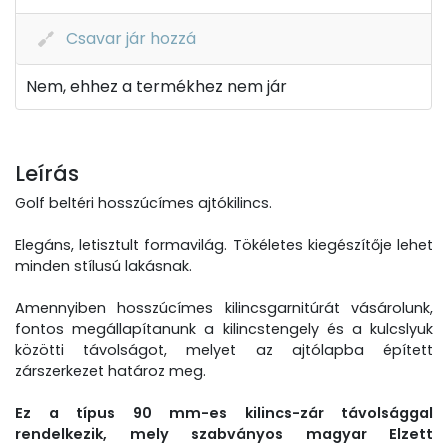
Csavar jár hozzá
Nem, ehhez a termékhez nem jár
Leírás
Golf beltéri hosszúcímes ajtókilincs.
Elegáns, letisztult formavilág. Tökéletes kiegészítője lehet
minden stílusú lakásnak.
Amennyiben hosszúcímes kilincsgarnitúrát vásárolunk,
fontos megállapítanunk a kilincstengely és a kulcslyuk
közötti távolságot, melyet az ajtólapba épített
zárszerkezet határoz meg.
Ez a típus 90 mm-es kilincs-zár távolsággal
rendelkezik, mely szabványos magyar Elzett