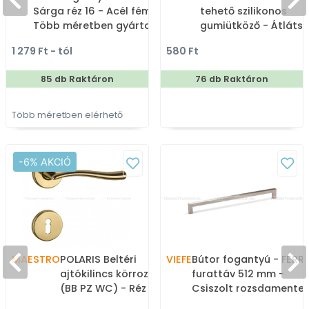
Sárga réz 16 - Acél fém -
tehető szilikonos
Több méretben gyártott
gumiütköző - Átlátsz
színes fém
Szilikon gumi -
1 279 Ft - tól
580 Ft
bútorfogantyú
Ajtóütköző,
ajtókitámasztó (pad
85 db Raktáron
76 db Raktáron
tehető, padlóra, falra
ajtóra szerelhető)
Több méretben elérhető
-6% AKCIÓ
MAESTRO
POLARIS Beltéri
VIEFE
Bútor fogantyú - FERRI
ajtókilincs körrozettával
furattáv 512 mm -
(BB PZ WC) - Réz - Réz -
Csiszolt rozsdamente
Klasszikus rozettás
acél S25 - Inox -