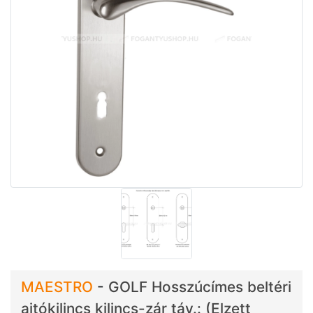
MAESTRO
-
GOLF Hosszúcímes beltéri
ajtókilincs kilincs-zár táv.: (Elzett