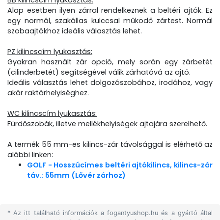
BB kilincscím lyukasztás:
Alap esetben ilyen zárral rendelkeznek a beltéri ajtók. Ez
egy normál, szakállas kulccsal működő zártest. Normál
szobaajtókhoz ideális választás lehet.
PZ kilincscím lyukasztás:
Gyakran használt zár opció, mely során egy zárbetét
(cilinderbetét) segítségével válik zárhatóvá az ajtó.
Ideális választás lehet dolgozószobához, irodához, vagy
akár raktárhelyiséghez.
WC kilincscím lyukasztás:
Fürdőszobák, illetve mellékhelyiségek ajtajára szerelhető.
A termék 55 mm-es kilincs-zár távolsággal is elérhető az
alábbi linken:
GOLF - Hosszúcímes beltéri ajtókilincs, kilincs-zár
táv.: 55mm (Lővér zárhoz)
* Az itt található információk a fogantyushop.hu és a gyártó által