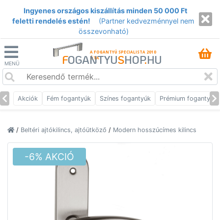
Ingyenes országos kiszállítás minden 50 000 Ft
feletti rendelés estén!
(Partner kedvezménnyel nem
összevonható)
A FOGANTYÚ SPECIALISTA 2010
F
OGANTYU
S
HOP
.
HU
ÓTA
MENÜ
Akciók
Fém fogantyúk
Színes fogantyúk
Prémium fogantyúk
/
Beltéri ajtókilincs, ajtóütköző
/
Modern hosszúcímes kilincs
-6% AKCIÓ