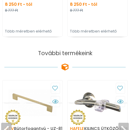
8 250 Ft - tól
8 250 Ft - tól
ötvözet - Modern
fém ötvözet - Klas
8 777 Ft
8 777 Ft
hosszúcímes kilincs
hosszúcímes kilin
Több méretben elérhető
Több méretben elérhető
További termékeink
GTV
Bútorfogantyú - UZ-819 -
HAFELE
KILINCS ÜTKÖZŐ kilin