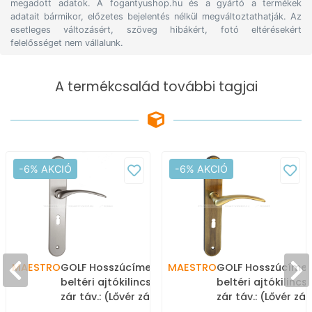
megadott adatok. A fogantyushop.hu és a gyártó a termékek
adatait bármikor, előzetes bejelentés nélkül megváltoztathatják. Az
esetleges változásért, szöveg hibákért, fotó eltérésekért
felelősséget nem vállalunk.
A termékcsalád további tagjai
-6% AKCIÓ
-6% AKCIÓ
MAESTRO
GOLF Hosszúcímes
MAESTRO
GOLF Hosszúcíme
beltéri ajtókilincs kilincs-
beltéri ajtókilincs 
zár táv.: (Lővér zárhoz) -
zár táv.: (Lővér zá
Szálcsiszolt - Zamak fém
Súrolt bronz - Za