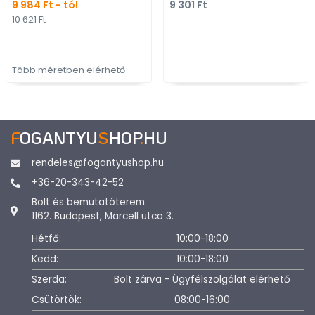
9 984 Ft - tól
9 301 Ft
kilincs
Rozsdamentes acél -
10 621 Ft
inox fém bútorfoganty
Több méretben elérhető
F
OGANTYU
S
HOP
.
HU
rendeles@fogantyushop.hu
+36-20-343-42-52
Bolt és bemutatóterem
1162. Budapest, Marcell utca 3.
Hétfő:
10:00-18:00
Kedd:
10:00-18:00
Szerda:
Bolt zárva - Ügyfélszolgálat elérhető
Csütörtök:
08:00-16:00