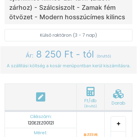
zárhoz) - Szálcsiszolt - Zamak fém
ötvözet - Modern hosszúcímes kilincs
Külső raktáron (3 - 7 nap)
8 250 Ft - tól
Ár:
(bruttó)
A szállítási költség a kosár menüpontban kerül kiszámításra.
Ft/db
Darab
(Bruttó)
Cikkszám:
120EZEZ00121
Méret:
8 777 Ft