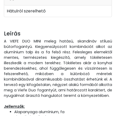
Hátulról szerelhető
Leírás
A VIEFE DUO MINI meleg hatású, skandináv stílusú
bútorfogantyú. Kiegyensúlyozott kombinációt alkot az
alumínium talp és a fa felső rész. Felesleges elemektől
mentes, természetes kiegészítő, amely tökéletesen
illeszkedik a modern terekhez. Tökéletes akár a konyhai
berendezésekhez, ahol függőlegesen és vízszintesen is
felszerelhető, miközben a különböző méretek
kombinálásával dinamikusabb összhatást érhetünk el. A
tervező egy kifogástalan, négyzet alakú formából alkotta
meg a Viefe Duo fogantyút, ami határozott karaktert, de
nyugalmat árasztó hangulatot teremt a környezetében.
Jellemzők:
Alapanyaga alumínium, fa