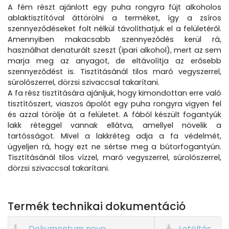
A fém részt ajánlott egy puha rongyra fújt alkoholos
ablaktisztítóval áttörölni a terméket, így a zsíros
szennyeződéseket folt nélkül távolíthatjuk el a felületéről.
Amennyiben makacsabb szennyeződés kerül rá,
használhat denaturált szeszt (ipari alkohol), mert az sem
marja meg az anyagot, de eltávolítja az erősebb
szennyeződést is. Tisztításánál tilos maró vegyszerrel,
súrolószerrel, dörzsi szivaccsal takarítani.
A fa rész tisztítására ajánljuk, hogy kimondottan erre való
tisztítószert, viaszos ápolót egy puha rongyra vigyen fel
és azzal törölje át a felületet. A fából készült fogantyúk
lakk réteggel vannak ellátva, amellyel növelik a
tartósságot. Mivel a lakkréteg adja a fa védelmét,
ügyeljen rá, hogy ezt ne sértse meg a bútorfogantyún.
Tisztításánál tilos vízzel, maró vegyszerrel, súrolószerrel,
dörzsi szivaccsal takarítani.
Termék technikai dokumentáció
Dokumentum neve
Letöltés