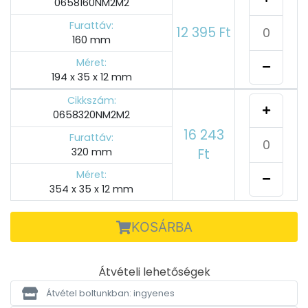
0658160NM2M2
Furattáv:
12 395 Ft
160 mm
Méret:
194 x 35 x 12 mm
Cikkszám:
0658320NM2M2
16 243
Furattáv:
320 mm
Ft
Méret:
354 x 35 x 12 mm
KOSÁRBA
Átvételi lehetőségek
Átvétel boltunkban: ingyenes