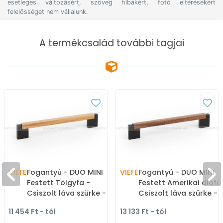
esetleges változásért, szöveg hibákért, fotó eltérésekért
felelősséget nem vállalunk.
A termékcsalád további tagjai
VIEFE
Fogantyú - DUO MINI
VIEFE
Fogantyú - DUO MINI
Festett Tölgyfa -
Festett Amerikai diófa
Csiszolt láva szürke -
Csiszolt láva szürke - 
Tölgy NM2716 - ABS
NM2717 - ABS műanyag
11 454 Ft - tól
13 133 Ft - tól
műanyag, Gumi - Fával
Gumi - Fával kombinál