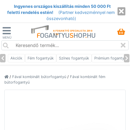
Ingyenes országos kiszállítás minden 50 000 Ft
feletti rendelés estén!
(Partner kedvezménnyel nem
összevonható)
A FOGANTYÚ SPECIALISTA 2010
F
OGANTYU
S
HOP
.
HU
ÓTA
MENÜ
Akciók
Fém fogantyúk
Színes fogantyúk
Prémium fogantyúk
/
Fával kombinált bútorfogantyú
/
Fával kombinált fém
bútorfogantyú