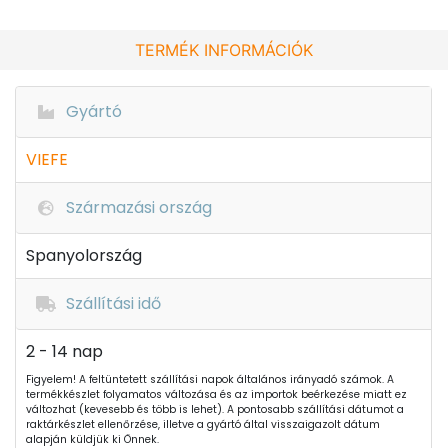
TERMÉK INFORMÁCIÓK
Gyártó
VIEFE
Származási ország
Spanyolország
Szállítási idő
2 - 14 nap
Figyelem! A feltüntetett szállítási napok általános irányadó számok. A
termékkészlet folyamatos változása és az importok beérkezése miatt ez
változhat (kevesebb és több is lehet). A pontosabb szállítási dátumot a
raktárkészlet ellenőrzése, illetve a gyártó által visszaigazolt dátum
alapján küldjük ki Önnek.