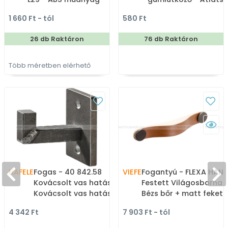
Bútorajtó élére ültethető
Szilikon gumi -
1 660 Ft - tól
580 Ft
színes fém fogantyú
Ajtóütköző,
ajtókitámasztó (pad
26 db Raktáron
76 db Raktáron
tehető, padlóra, falra
ajtóra szerelhető)
Több méretben elérhető
HAFELE
Fogas - 40 842.58
VIEFE
Fogantyú - FLEXA HAND
Kovácsolt vas hatás -
Festett Világosbarna 
Kovácsolt vas hatás -
Bézs bőr + matt fekete
Acél fém - Egy akasztós
P26M2 - Zamak fém
4 342 Ft
7 903 Ft - tól
fogas
ötvözet, Bőr - Bőrrel
kombinált fém