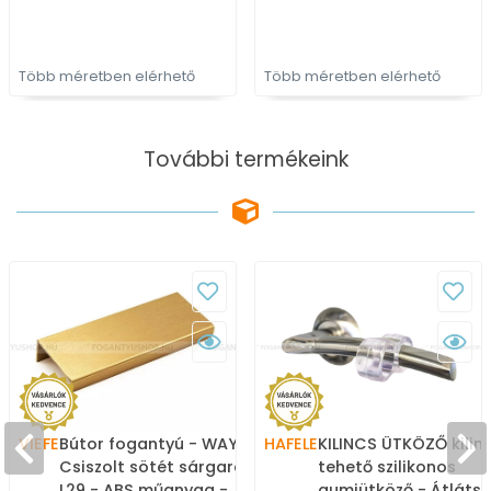
kombinált fém
fém bútorfogantyú
bútorfogantyú
Több méretben elérhető
Több méretben elérhető
További termékeink
VIEFE
Bútor fogantyú - WAY II. -
HAFELE
KILINCS ÜTKÖZŐ kilin
Csiszolt sötét sárgaréz
tehető szilikonos
L29 - ABS műanyag -
gumiütköző - Átlátsz