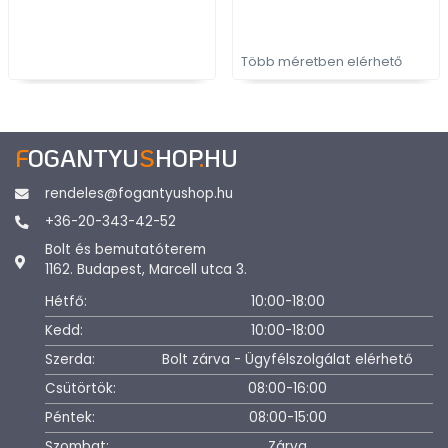
bútorfogantyú
Több méretben elérhető
F
OGANTYU
S
HOP
.
HU
rendeles@fogantyushop.hu
+36-20-343-42-52
Bolt és bemutatóterem
1162. Budapest, Marcell utca 3.
Hétfő:
10:00-18:00
Kedd:
10:00-18:00
Szerda:
Bolt zárva - Ügyfélszolgálat elérhető
Csütörtök:
08:00-16:00
Péntek:
08:00-15:00
Szombat:
Zárva