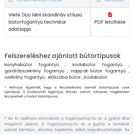
Viefe Duo Mini skandináv stílusú
bútorfogantyú technikai
PDF letöltése
adatlapja
Felszereléshez ajánlott bútortípusok
konyhabútor fogantyú , irodabútor fogantyú ,
gardróbszekrény fogantyú , nappali bútor fogantyú ,
szekrény fogantyú , előszoba bútor , irodabútor
* Felhívjuk figyelmét, hogy a felszereléshez kiemelt bútortípusok csak
ajánlások. A kiválasztott fogantyút tetszés szerint, ízlésének megfelelően
felszerelheti a kívánt bútortípusra.
* Az itt található információk a fogantyushop.hu és a gyártó által
megadott adatok. A fogantyushop.hu és a gyártó a termékek
adatait bármikor, előzetes bejelentés nélkül megváltoztathatják. Az