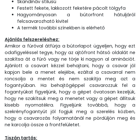
Skandináv stílusú
Festett fekete, lakkozott feketére pácolt tölgyfa
Hagyományosan a bútorfront hátuljáról
felcsavarozható kivitel
A termék további színekben is elérhető
Ajánlás felszereléshez:
Amikor a fúróval átfúrja a bútorlapot ügyeljen, hogy ezt
odafigyeléssel tegye, hogy az ajtófront hátsó oldalát ne
szakítsa át a fúró vagy ne törje ki nagyon al aminációt.
Ajánlott a csavart kézzel behajtani, hogy a csavar jól
kapjon bele a menet elejébe, ezáltal a csavarral nem
roncsolja a mentet és nem szakítja meg azt a
fogantyúban. Ha behajtógéppel csavarozzuk fel a
fogantyúkat figyeljünk, hogy a gépet óvatosan kezeljük,
hogy ne szakítsuk meg a menetet vagy a gépet állítsuk
kisebb nyomatékra. Figyeljünk továbbá, hogy a
szekrényfogantyút jól fogjuk meg a szerelés közben,
hogy a csavarozás folyamatánál ne pördüljön meg és
ne karcolja össze a frontfelületet.
Tiszán tartás: