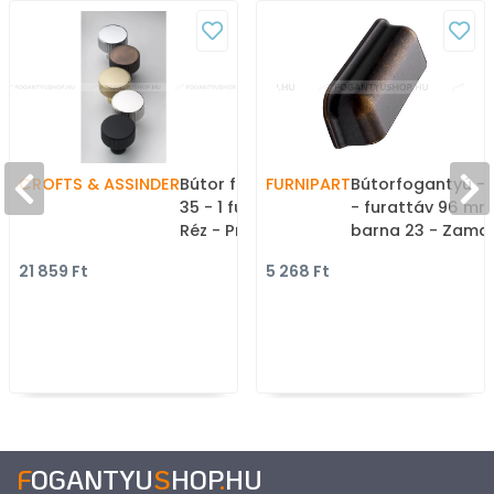
CROFTS & ASSINDER
Bútor fogantyú - Stirling
FURNIPART
Bútorfogantyú -
35 - 1 furatos - króm -
- furattáv 96 mm
Réz - Prémium
barna 23 - Zama
gombfogantyú,
ötvözet - Klasszi
21 859 Ft
5 268 Ft
bútorgomb
vintage, antik fé
bútorfogantyú
F
OGANTYU
S
HOP
.
HU