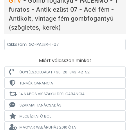
GTV
-
Gomb fogantyú - PALERMO - 1
furatos - Antik ezüst 07 - Acél fém -
Antikolt, vintage fém gombfogantyú
(szögletes, kerek)
Cikkszám: GZ-PALER-1-07
Miért válasszon minket
ÜGYFÉLSZOLGÁLAT +36-20-343-42-52
TERMÉK GARANCIA
14 NAPOS VISSZAKÜLDÉSI GARANCIA
SZAKMAI TANÁCSADÁS
MEGBÍZHATÓ BOLT
MAGYAR WEBÁRUHÁZ
2010 ÓTA