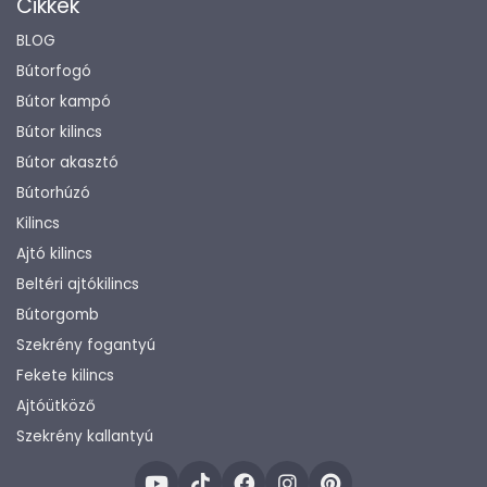
Cikkek
BLOG
Bútorfogó
Bútor kampó
Bútor kilincs
Bútor akasztó
Bútorhúzó
Kilincs
Ajtó kilincs
Beltéri ajtókilincs
Bútorgomb
Szekrény fogantyú
Fekete kilincs
Ajtóütköző
Szekrény kallantyú