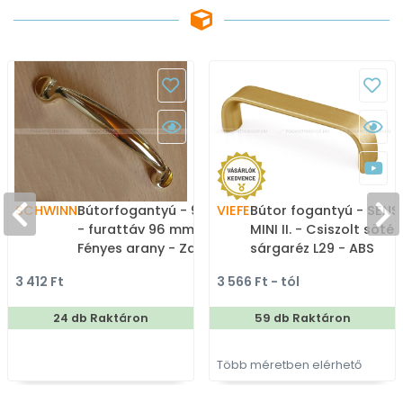
SCHWINN
Bútorfogantyú - 96 2342
VIEFE
Bútor fogantyú - SENS
- furattáv 96 mm -
MINI II. - Csiszolt sötét
Fényes arany - Zamak
sárgaréz L29 - ABS
fém ötvözet - Egy
műanyag - Több
3 412 Ft
3 566 Ft - tól
méretben gyártott
méretben gyártott
színes fém
színes fém
24 db Raktáron
59 db Raktáron
bútorfogantyú
bútorfogantyú
Több méretben elérhető