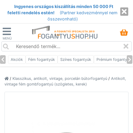
Ingyenes országos kiszállítás minden 50 000 Ft
feletti rendelés estén!
(Partner kedvezménnyel nem
összevonható)
A FOGANTYÚ SPECIALISTA 2010
F
OGANTYU
S
HOP
.
HU
ÓTA
MENÜ
Akciók
Fém fogantyúk
Színes fogantyúk
Prémium fogantyúk
/
Klasszikus, antikolt, vintage, porcelán bútorfogantyú
/
Antikolt,
vintage fém gombfogantyú (szögletes, kerek)