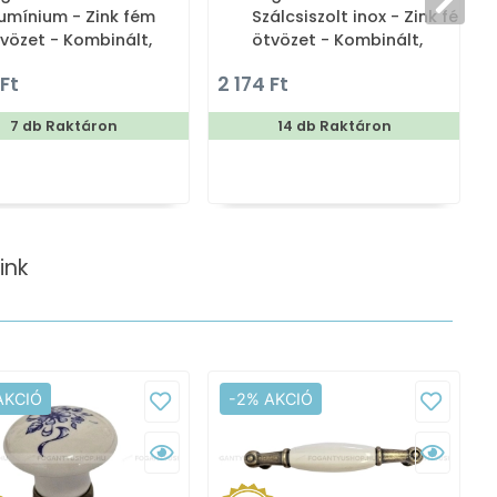
umínium - Zink fém
Szálcsiszolt inox - Zink fém
vözet - Kombinált,
ötvözet - Kombinált,
laptartós fogas
kalaptartós fogas
 Ft
2 174 Ft
7 db Raktáron
14 db Raktáron
ink
AKCIÓ
-2% AKCIÓ