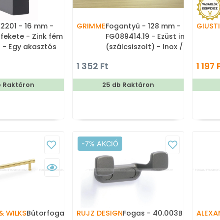
2201 - 16 mm -
GRIMME
Fogantyú - 128 mm -
GIUSTI
 fekete - Zink fém
FG089414.19 - Ezüst inox
 - Egy akasztós
(szálcsiszolt) - Inox /
Rozsdamentes acél - Egy
1 352 Ft
1 197 
méretben gyártott fém
bútorfogantyú
b Raktáron
25 db Raktáron
-7% AKCIÓ
& WILKS
Bútorfogantyú - Crispin
RUJZ DESIGN
Fogas - 40.003B -
ALEXA