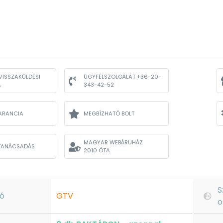
VISSZAKÜLDÉSI
ÜGYFÉLSZOLGÁLAT +36-20-
A
343-42-52
ARANCIA
MEGBÍZHATÓ BOLT
MAGYAR WEBÁRUHÁZ
TANÁCSADÁS
2010 ÓTA
S
ó
GTV
o