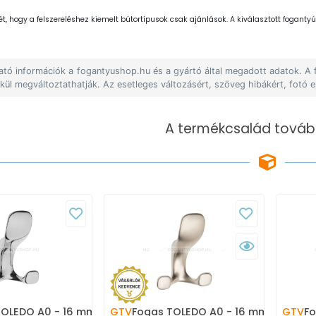
ét, hogy a felszereléshez kiemelt bútortípusok csak ajánlások. A kiválasztott fogantyút
lható információk a fogantyushop.hu és a gyártó által megadott adatok. A
lkül megváltoztathatják. Az esetleges változásért, szöveg hibákért, fotó e
A termékcsalád tovább
TOLEDO A0 - 16 mm -
GTV
Fogas TOLEDO A0 - 16 mm -
GTV
Fo