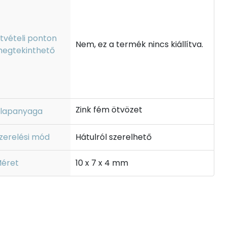
tvételi ponton
Nem, ez a termék nincs kiállítva.
egtekinthető
Zink fém ötvözet
lapanyaga
zerelési mód
Hátulról szerelhető
éret
10 x 7 x 4 mm