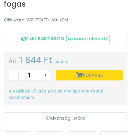
fogas
Cikkszám: WZ-TOLED-A0-20M
2 db RAKTÁRON (azonnal elvihető)
1 644 Ft
Ár:
(bruttó)
KOSÁRBA
A szállítási költség a kosár menüpontban kerül
kiszámításra.
Kívánság listára