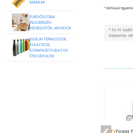
MÁRKÁK
* Felhívjuk figyelm
FÜRDŐSZOBA
FELSZERELÉS-
KIEGÉSZÍTŐK, MOSDÓK
* Az itt talá
bejelentés né
DIZÁJN TERMOSZOK,
KULACSOK,
KÖRNYEZETTUDATOS
ÉTELTÁROLÓK
GTV
Fogas 