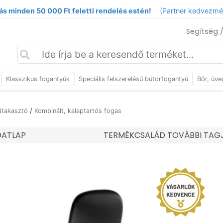
ás minden 50 000 Ft feletti rendelés estén!
(Partner kedvezm
Segítség 
Klasszikus fogantyúk
Speciális felszerelésű bútorfogantyú
Bőr, üve
átakasztó
/
Kombinált, kalaptartós fogas
DATLAP
TERMÉKCSALÁD TOVÁBBI TAG