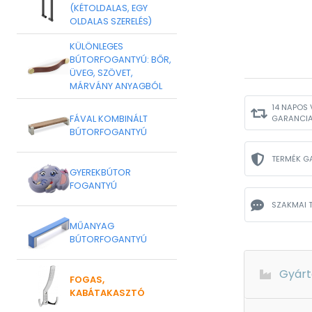
(KÉTOLDALAS, EGY
OLDALAS SZERELÉS)
KÜLÖNLEGES
BÚTORFOGANTYÚ: BŐR,
ÜVEG, SZÖVET,
MÁRVÁNY ANYAGBÓL
14 NAPOS 
FÁVAL KOMBINÁLT
GARANCI
BÚTORFOGANTYÚ
TERMÉK G
GYEREKBÚTOR
FOGANTYÚ
SZAKMAI 
MŰANYAG
BÚTORFOGANTYÚ
Gyárt
FOGAS,
KABÁTAKASZTÓ