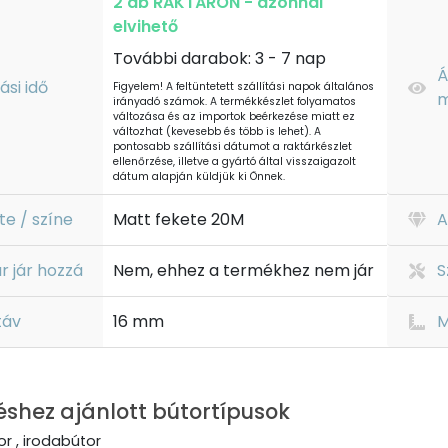
2 db RAKTÁRON - azonnal
elvihető
További darabok: 3 - 7 nap
Á
tási idő
Figyelem! A feltüntetett szállítási napok általános
m
irányadó számok. A termékkészlet folyamatos
változása és az importok beérkezése miatt ez
változhat (kevesebb és több is lehet). A
pontosabb szállítási dátumot a raktárkészlet
ellenőrzése, illetve a gyártó által visszaigazolt
dátum alapján küldjük ki Önnek.
te / színe
Matt fekete 20M
A
r jár hozzá
Nem, ehhez a termékhez nem jár
S
táv
16 mm
M
éshez ajánlott bútortípusok
r , irodabútor