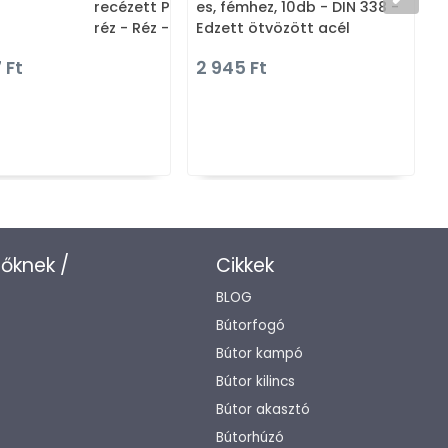
k
recézett PVD - PVD szatén
es, fémhez, 10db - DIN 338 -
réz - Réz - Prémium két
Edzett ötvözött acél
furatos bútorfogantyúk
 Ft
2 945 Ft
zőknek /
Cikkek
BLOG
Bútorfogó
Bútor kampó
Bútor kilincs
Bútor akasztó
Bútorhúzó