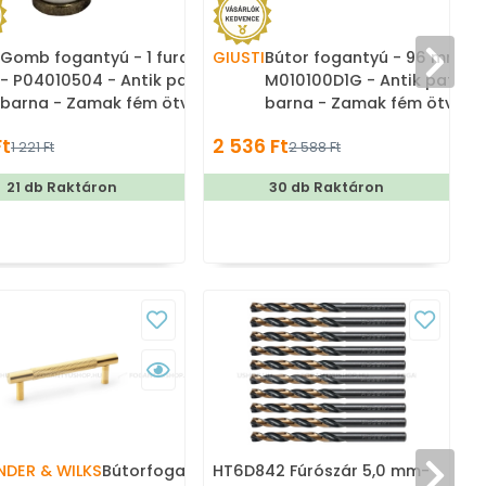
Gomb fogantyú - 1 furatos
GIUSTI
Bútor fogantyú - 96 mm -
F
- P04010504 - Antik patina
M010100D1G - Antik patina
barna - Zamak fém ötvözet
barna - Zamak fém ötvöze
- Porcelán - Porcelán,
- Porcelán - Porcelánnal
Ft
2 536 Ft
1 221 Ft
2 588 Ft
porcelánnal kombinált
kombinált antikolt fém
antikolt fém gombfogantyú
bútorfogantyú
21 db Raktáron
30 db Raktáron
T
NDER & WILKS
Bútorfogantyú - Brunel 96
HT6D842 Fúrószár 5,0 mm-
V