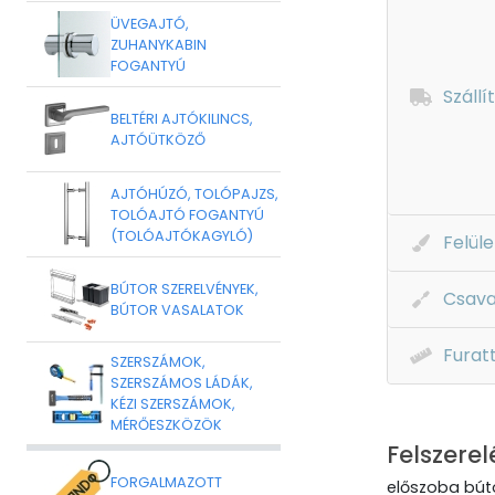
ÜVEGAJTÓ,
ZUHANYKABIN
FOGANTYÚ
Szállí
BELTÉRI AJTÓKILINCS,
AJTÓÜTKÖZŐ
AJTÓHÚZÓ, TOLÓPAJZS,
TOLÓAJTÓ FOGANTYÚ
(TOLÓAJTÓKAGYLÓ)
Felüle
BÚTOR SZERELVÉNYEK,
Csava
BÚTOR VASALATOK
Furat
SZERSZÁMOK,
SZERSZÁMOS LÁDÁK,
KÉZI SZERSZÁMOK,
MÉRŐESZKÖZÖK
Felszerel
FORGALMAZOTT
előszoba búto