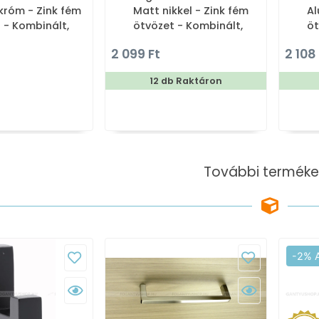
króm - Zink fém
Matt nikkel - Zink fém
Al
 - Kombinált,
ötvözet - Kombinált,
öt
rtós fogas
kalaptartós fogas
ka
2 099 Ft
2 108
12 db Raktáron
További terméke
-2% 