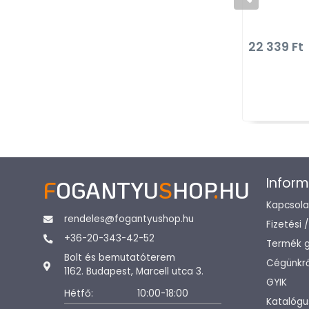
22 339 Ft
Inform
F
OGANTYU
S
HOP
.
HU
Kapcsola
rendeles@fogantyushop.hu
Fizetési 
+36-20-343-42-52
Termék g
Bolt és bemutatóterem
Cégünkrő
1162. Budapest, Marcell utca 3.
GYIK
Hétfő:
10:00-18:00
Katalógu