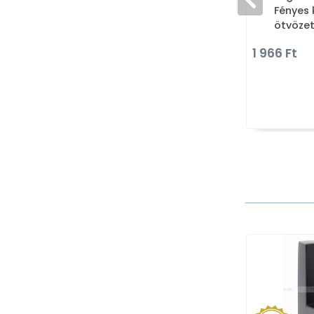
Fényes 
ötvözet
kalapta
1 966 Ft