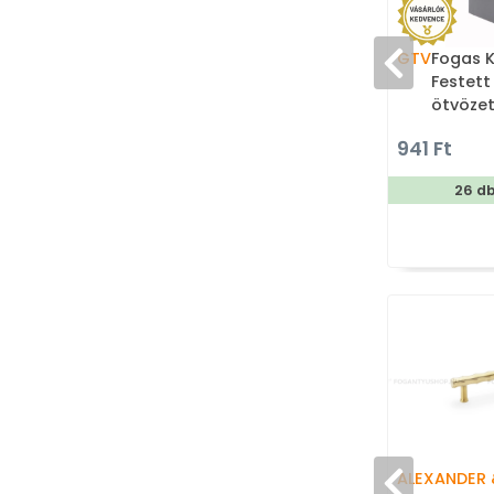
GTV
Fogas K
Festett
ötvözet
fogas
941 Ft
26 d
ALEXANDER 