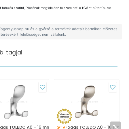
 tetszés szerint, ízlésének megfelelően felszerelheti a kívánt bútortípusra.
 fogantyushop.hu és a gyártó a termékek adatait bármikor, előzetes
ltérésekért felelősséget nem vállalunk.
i tagjai
gas TOLEDO A0 - 16 mm -
GTV
Fogas TOLEDO A0 - 16 mm -