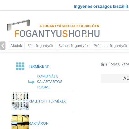
Ingyenes országos kiszállít
A FOGANTYÚ SPECIALISTA 2010 ÓTA
F
OGANTYU
S
HOP
.
HU
Akciók
Fém fogantyúk
Színes fogantyúk
Prémium fogantyúk
/
Fogas, kab
TERMÉKEINK
KOMBINÁLT,
A
KALAPTARTÓS
FOGAS
KIÁLLÍTOTT TERMÉKEK
RAKTÁRON