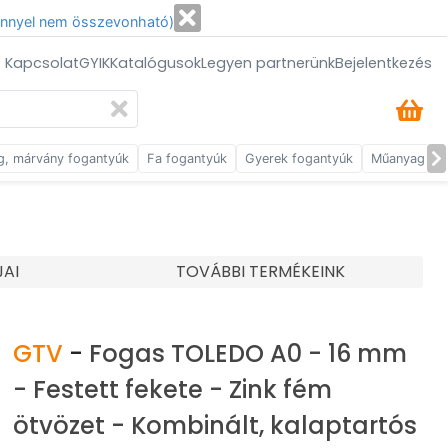
énnyel nem összevonható)
/ Kapcsolat
GYIK
Katalógusok
Legyen partnerünk
Bejelentkezés
g, márvány fogantyúk
Fa fogantyúk
Gyerek fogantyúk
Műanyag fog
JAI
TOVÁBBI TERMÉKEINK
GTV
-
Fogas TOLEDO A0 - 16 mm
- Festett fekete - Zink fém
ötvözet - Kombinált, kalaptartós