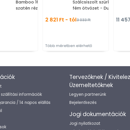
Bamboo 160 PVD - PVD
Szálcsiszolt szürke - Zama
szatén réz - Réz - Prémium
fém ötvözet - Dupla
két furatos bútorfogantyúk
akasztós fogas
2 821 Ft - tól
11 457
3 033 Ft
Több méretben elérhető
ációk
Tervezőknek / Kivitele
Üzemeltetőknek
t
/ szállítási információk
Legyen partnerünk
arancia / 14 napos elállás
Bejelentkezés
l
Jogi dokumentációk
Jogi nyilatkozat
sok