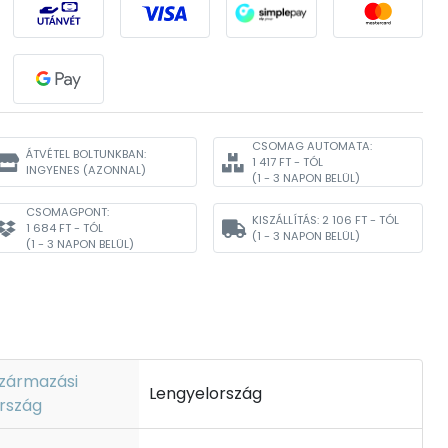
CSOMAG AUTOMATA:
ÁTVÉTEL BOLTUNKBAN:
1 417 FT - TÓL
INGYENES
(AZONNAL)
(1 - 3 NAPON BELÜL)
CSOMAGPONT:
KISZÁLLÍTÁS:
2 106 FT - TÓL
1 684 FT - TÓL
(1 - 3 NAPON BELÜL)
(1 - 3 NAPON BELÜL)
zármazási
Lengyelország
rszág