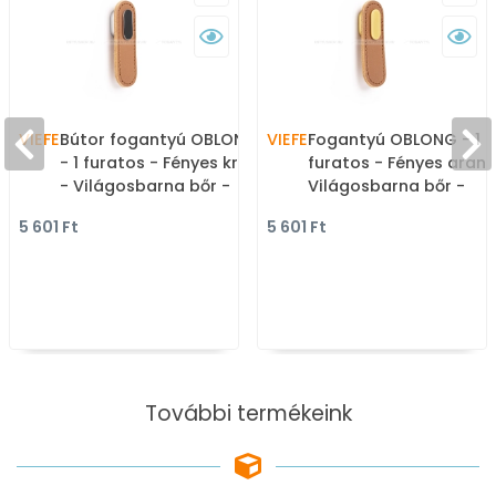
VIEFE
Bútor fogantyú OBLONG
VIEFE
Fogantyú OBLONG - 1
- 1 furatos - Fényes króm
furatos - Fényes arany
- Világosbarna bőr -
Világosbarna bőr -
Zamak fém ötvözet - Bőr
Zamak fém ötvözet - B
5 601 Ft
5 601 Ft
- Bőrrel kombinált fém
- Bőrrel kombinált fém
bútorfogantyú
bútorfogantyú
További termékeink