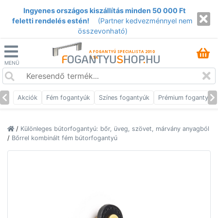
Ingyenes országos kiszállítás minden 50 000 Ft
feletti rendelés estén!
(Partner kedvezménnyel nem
összevonható)
A FOGANTYÚ SPECIALISTA 2010
F
OGANTYU
S
HOP
.
HU
ÓTA
MENÜ
Akciók
Fém fogantyúk
Színes fogantyúk
Prémium fogantyúk
/
Különleges bútorfogantyú: bőr, üveg, szövet, márvány anyagból
/
Bőrrel kombinált fém bútorfogantyú