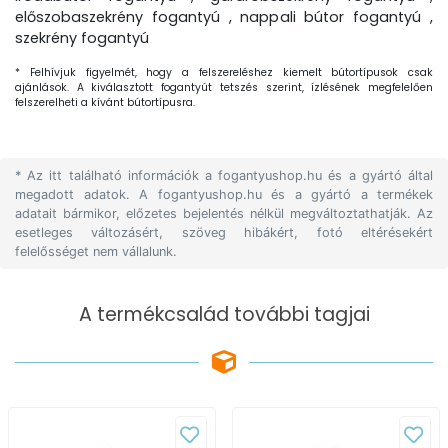
előszobaszekrény fogantyú , nappali bútor fogantyú ,
szekrény fogantyú
* Felhívjuk figyelmét, hogy a felszereléshez kiemelt bútortípusok csak
ajánlások. A kiválasztott fogantyút tetszés szerint, ízlésének megfelelően
felszerelheti a kívánt bútortípusra.
* Az itt található információk a fogantyushop.hu és a gyártó által
megadott adatok. A fogantyushop.hu és a gyártó a termékek
adatait bármikor, előzetes bejelentés nélkül megváltoztathatják. Az
esetleges változásért, szöveg hibákért, fotó eltérésekért
felelősséget nem vállalunk.
A termékcsalád további tagjai