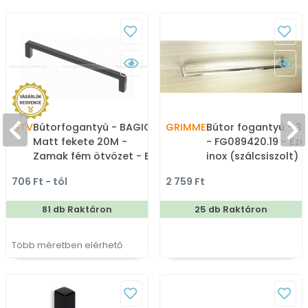
GTV
Bútorfogantyú - BAGIO -
GRIMME
Bútor fogantyú - 
Matt fekete 20M -
- FG089420.19 - Ezü
Zamak fém ötvözet - Egy
inox (szálcsiszolt) -
méretben gyártott
/ Rozsdamentes acé
706 Ft - tól
2 759 Ft
színes fém
Egy méretben gyárt
bútorfogantyú
fém bútorfogantyú
81 db Raktáron
25 db Raktáron
Több méretben elérhető