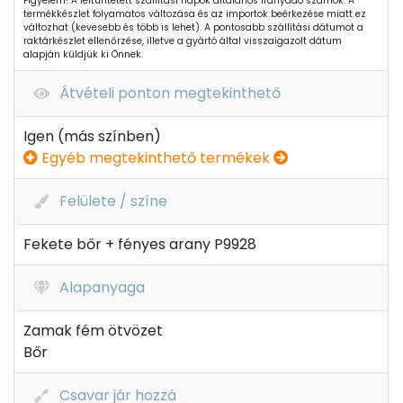
Figyelem! A feltüntetett szállítási napok általános irányadó számok. A
termékkészlet folyamatos változása és az importok beérkezése miatt ez
változhat (kevesebb és több is lehet). A pontosabb szállítási dátumot a
raktárkészlet ellenőrzése, illetve a gyártó által visszaigazolt dátum
alapján küldjük ki Önnek.
Átvételi ponton megtekinthető
Igen (más színben)
Egyéb megtekinthető termékek
Felülete / színe
Fekete bőr + fényes arany P9928
Alapanyaga
Zamak fém ötvözet
Bőr
Csavar jár hozzá