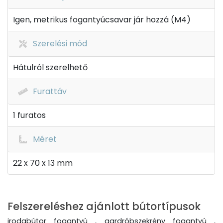
Igen, metrikus fogantyúcsavar jár hozzá (M4)
Szerelési mód
Hátulról szerelhető
Furattáv
1 furatos
Méret
22 x 70 x 13 mm
Felszereléshez ajánlott bútortípusok
irodabútor fogantyú , gardróbszekrény fogantyú ,