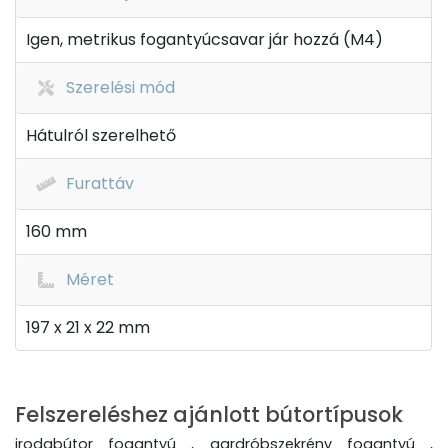
Igen, metrikus fogantyúcsavar jár hozzá (M4)
Szerelési mód
Hátulról szerelhető
Furattáv
160 mm
Méret
197 x 21 x 22 mm
Felszereléshez ajánlott bútortípusok
irodabútor fogantyú , gardróbszekrény fogantyú ,