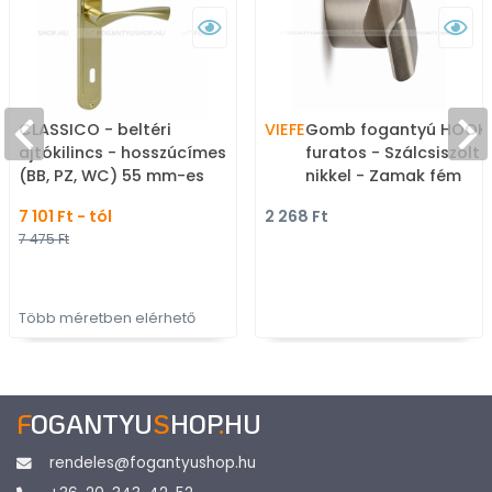
CLASSICO - beltéri
VIEFE
Gomb fogantyú HOOK -
ajtókilincs - hosszúcímes
furatos - Szálcsiszolt
(BB, PZ, WC) 55 mm-es
nikkel - Zamak fém
zárlyuk távolság - arany
ötvözet - Fém
7 101 Ft - tól
2 268 Ft
gombfogantyú,
7 475 Ft
bútorgomb (szögletes
kerek)
Több méretben elérhető
F
OGANTYU
S
HOP
.
HU
rendeles@fogantyushop.hu