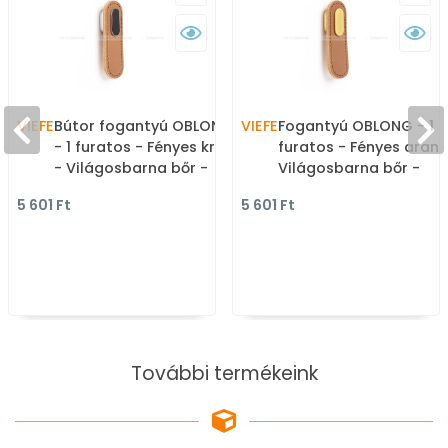
VIEFE
Bútor fogantyú OBLONG
VIEFE
Fogantyú OBLONG - 1
- 1 furatos - Fényes króm
furatos - Fényes arany
- Világosbarna bőr -
Világosbarna bőr -
Zamak fém ötvözet - Bőr
Zamak fém ötvözet - B
5 601 Ft
5 601 Ft
- Bőrrel kombinált fém
- Bőrrel kombinált fém
bútorfogantyú
bútorfogantyú
További termékeink