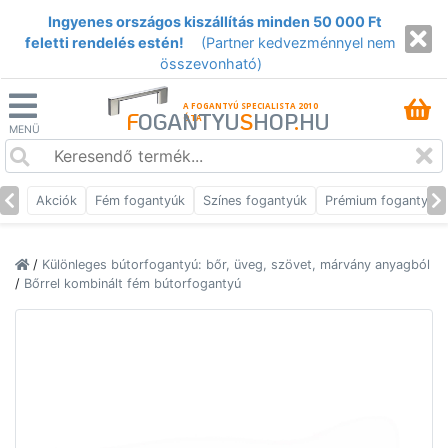
Ingyenes országos kiszállítás minden 50 000 Ft
feletti rendelés estén!
(Partner kedvezménnyel nem
összevonható)
A FOGANTYÚ SPECIALISTA 2010
F
OGANTYU
S
HOP
.
HU
ÓTA
MENÜ
Akciók
Fém fogantyúk
Színes fogantyúk
Prémium fogantyúk
/
Különleges bútorfogantyú: bőr, üveg, szövet, márvány anyagból
/
Bőrrel kombinált fém bútorfogantyú