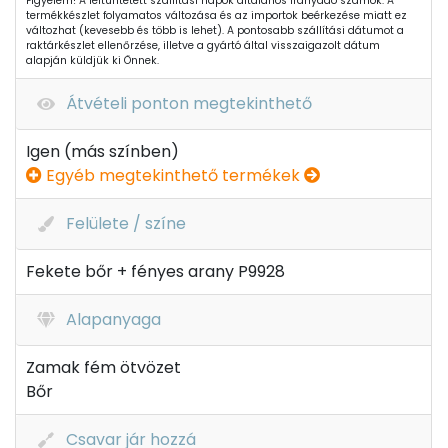
Figyelem! A feltüntetett szállítási napok általános irányadó számok. A
termékkészlet folyamatos változása és az importok beérkezése miatt ez
változhat (kevesebb és több is lehet). A pontosabb szállítási dátumot a
raktárkészlet ellenőrzése, illetve a gyártó által visszaigazolt dátum
alapján küldjük ki Önnek.
Átvételi ponton megtekinthető
Igen (más színben)
Egyéb megtekinthető termékek
Felülete / színe
Fekete bőr + fényes arany P9928
Alapanyaga
Zamak fém ötvözet
Bőr
Csavar jár hozzá