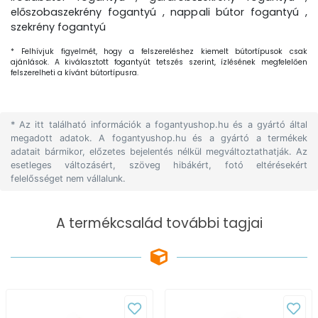
előszobaszekrény fogantyú , nappali bútor fogantyú ,
szekrény fogantyú
* Felhívjuk figyelmét, hogy a felszereléshez kiemelt bútortípusok csak
ajánlások. A kiválasztott fogantyút tetszés szerint, ízlésének megfelelően
felszerelheti a kívánt bútortípusra.
* Az itt található információk a fogantyushop.hu és a gyártó által
megadott adatok. A fogantyushop.hu és a gyártó a termékek
adatait bármikor, előzetes bejelentés nélkül megváltoztathatják. Az
esetleges változásért, szöveg hibákért, fotó eltérésekért
felelősséget nem vállalunk.
A termékcsalád további tagjai