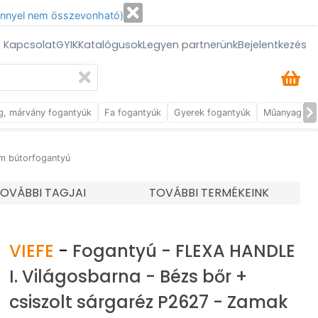
énnyel nem összevonható)
/ Kapcsolat
GYIK
Katalógusok
Legyen partnerünk
Bejelentkezés
g, márvány fogantyúk
Fa fogantyúk
Gyerek fogantyúk
Műanyag fog
ém bútorfogantyú
OVÁBBI TAGJAI
TOVÁBBI TERMÉKEINK
VIEFE
-
Fogantyú - FLEXA HANDLE
I. Világosbarna - Bézs bőr +
csiszolt sárgaréz P2627 - Zamak