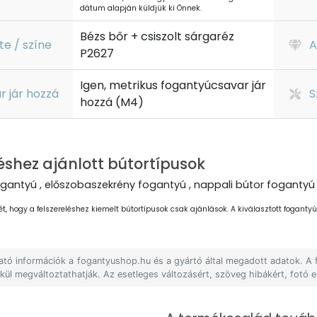
dátum alapján küldjük ki Önnek.
Bézs bőr + csiszolt sárgaréz
te / színe
A
P2627
Igen, metrikus fogantyúcsavar jár
r jár hozzá
S
hozzá (M4)
éshez ajánlott bútortípusok
gantyú , előszobaszekrény fogantyú , nappali bútor fogantyú 
ét, hogy a felszereléshez kiemelt bútortípusok csak ajánlások. A kiválasztott fogantyút
lható információk a fogantyushop.hu és a gyártó által megadott adatok. A
lkül megváltoztathatják. Az esetleges változásért, szöveg hibákért, fotó e