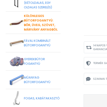
(KÉTOLDALAS, EGY
OLDALAS SZERELÉS)
KÜLÖNLEGES
BÚTORFOGANTYÚ:
BŐR, ÜVEG, SZÖVET,
MÁRVÁNY ANYAGBÓL
FÁVAL KOMBINÁLT
BÚTORFOGANTYÚ
14 NAPOS 
GARANCI
GYEREKBÚTOR
TERMÉK G
FOGANTYÚ
MŰANYAG
SZAKMAI 
BÚTORFOGANTYÚ
FOGAS, KABÁTAKASZTÓ