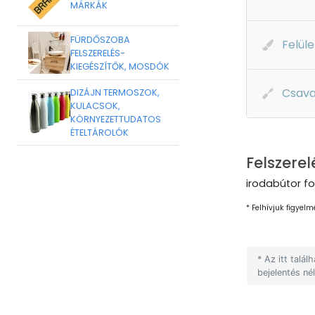
MÁRKÁK
FÜRDŐSZOBA
Felüle
FELSZERELÉS-
KIEGÉSZÍTŐK, MOSDÓK
Csava
DIZÁJN TERMOSZOK,
KULACSOK,
KÖRNYEZETTUDATOS
ÉTELTÁROLÓK
Felszerel
irodabútor fo
* Felhívjuk figyelm
* Az itt talá
bejelentés né