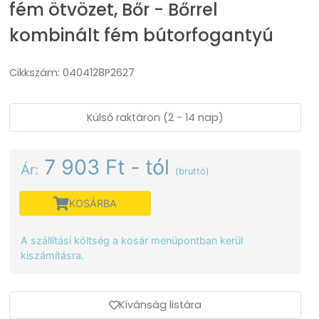
fém ötvözet, Bőr - Bőrrel
kombinált fém bútorfogantyú
Cikkszám: 0404128P2627
Külső raktáron (2 - 14 nap)
7 903 Ft - tól
Ár:
(bruttó)
KOSÁRBA
A szállítási költség a kosár menüpontban kerül
kiszámításra.
Kívánság listára