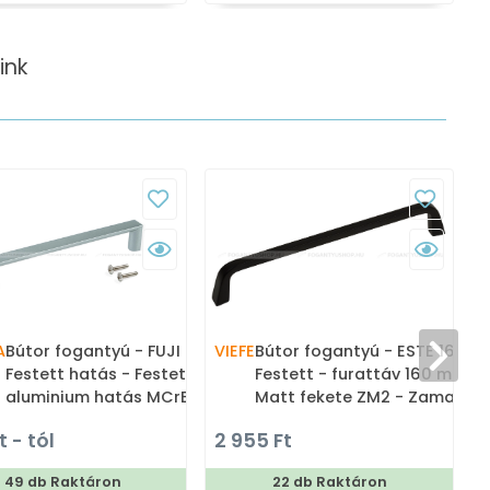
ink
A
Bútor fogantyú - FUJI
VIEFE
Bútor fogantyú - ESTE 160
Festett hatás - Festett
Festett - furattáv 160 mm -
aluminium hatás MCrEL -
Matt fekete ZM2 - Zamak
Zamak fém ötvözet - Több
fém ötvözet - Egy méretben
t - tól
2 955 Ft
1
méretben gyártott fém
gyártott színes fém
bútorfogantyú
bútorfogantyú
49 db Raktáron
22 db Raktáron