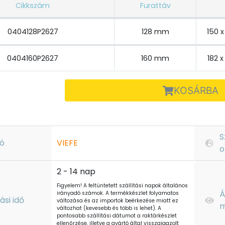
Cikkszám
Furattáv
0404128P2627
128 mm
150 
0404160P2627
160 mm
182 
KOSÁRBA
S
ó
VIEFE
o
2 - 14 nap
Figyelem! A feltüntetett szállítási napok általános
Á
irányadó számok. A termékkészlet folyamatos
tási idő
változása és az importok beérkezése miatt ez
m
változhat (kevesebb és több is lehet). A
pontosabb szállítási dátumot a raktárkészlet
ellenőrzése, illetve a gyártó által visszaigazolt