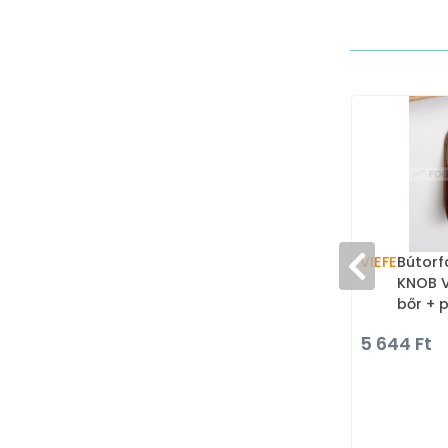
VIEFE
Bútorf
KNOB V
bőr + 
- Zama
5 644 Ft
Bőrrel
bútor