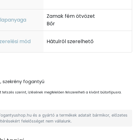
Zamak fém ötvözet
lapanyaga
Bőr
zerelési mód
Hátulról szerelhető
, szekrény fogantyú
 tetszés szerint, ízlésének megfelelően felszerelheti a kívánt bútortípusra.
 fogantyushop.hu és a gyártó a termékek adatait bármikor, előzetes
ltérésekért felelősséget nem vállalunk.