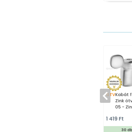
GTV
Kabát f
Zink öt
05 - Zi
Dupla 
1 419 Ft
30 d