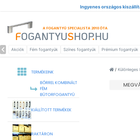
Ingyenes országos kiszállít
A FOGANTYÚ SPECIALISTA 2010 ÓTA
F
OGANTYU
S
HOP
.
HU
Akciók
Fém fogantyúk
Színes fogantyúk
Prémium fogantyúk
/
Különleges 
TERMÉKEINK
BŐRREL KOMBINÁLT
MEGVÁ
FÉM
BÚTORFOGANTYÚ
KIÁLLÍTOTT TERMÉKEK
RAKTÁRON