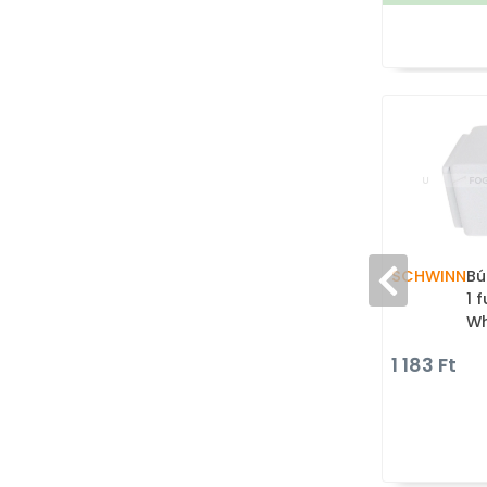
SCHWINN
Bú
1 
Wh
öt
1 183 Ft
go