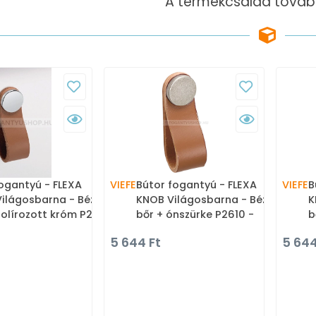
A termékcsalád tovább
ogantyú - FLEXA
VIEFE
Bútor fogantyú - FLEXA
VIEFE
B
ilágosbarna - Bézs
KNOB Világosbarna - Bézs
K
polírozott króm P2601
bőr + ónszürke P2610 -
b
k fém ötvözet, Bőr -
Zamak fém ötvözet, Bőr -
P
5 644 Ft
5 644
 kombinált fém
Bőrrel kombinált fém
ö
fogantyú
bútorfogantyú
k
b