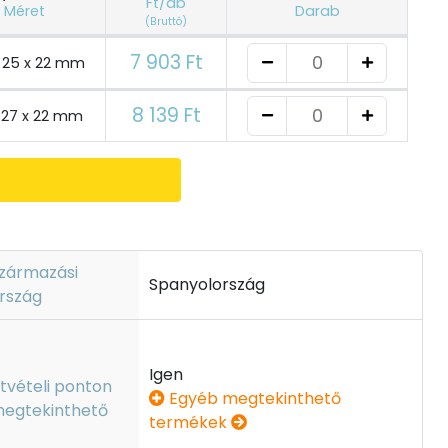
Ft/db
Méret
Darab
(Bruttó)
7 903 Ft
x 25 x 22 mm
8 139 Ft
x 27 x 22 mm
zármazási
Spanyolország
rszág
Igen
tvételi ponton
Egyéb megtekinthető
egtekinthető
termékek