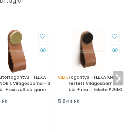
i tagjai
útorfogantyú - FLEXA
VIEFE
Fogantyú - FLEXA KNOB
V
NOB I. Világosbarna - Bézs
Festett Világosbarna - Bézs
őr + csiszolt sárgaréz
bőr + matt fekete P26M2 -
2627 - Zamak fém
Zamak fém ötvözet, Bőr -
 Ft
5 644 Ft
tvözet, Bőr - Bőrrel
Bőrrel kombinált fém
ombinált fém
bútorfogantyú
útorfogantyú