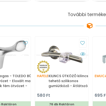
További terméke
ogas - TOLEDO B0 16
HAFELE
KILINCS ÜTKÖZŐ kilincsre
EMUC
vözet - Eloxált matt
tehető szilikonos
nk fém ötvözet -
gumiütköző - Átlátszó -
akasztós fogas
Szilikon gumi - Ajtóütköző,
580 Ft
695 F
ajtókitámasztó (padlóra
tehető, padlóra, falra,
b Raktáron
76 db Raktáron
ajtóra szerelhető)