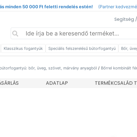
ás minden 50 000 Ft feletti rendelés estén!
(Partner kedvezm
Segítség 
Klasszikus fogantyúk
Speciális felszerelésű bútorfogantyú
Bőr, üve
bútorfogantyú: bőr, üveg, szövet, márvány anyagból
/
Bőrrel kombinált f
SÁRLÁS
ADATLAP
TERMÉKCSALÁD T