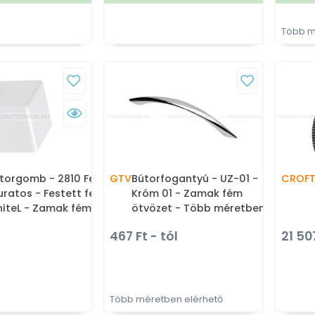
Több m
torgomb - 2810 Festett -
GTV
Bútorfogantyú - UZ-01 -
CROFT
furatos - Festett fehér
Króm 01 - Zamak fém
iteL - Zamak fém
ötvözet - Több méretben
vözet - Színes fém
gyártott fém
467 Ft - tól
21 50
mbfogantyú, bútorgomb
bútorfogantyú
Több méretben elérhető