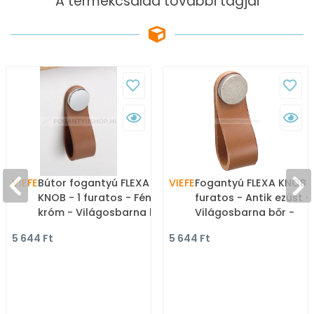
A termékcsalád további tagjai
VIEFE
Bútor fogantyú FLEXA
VIEFE
Fogantyú FLEXA KNOB -
KNOB - 1 furatos - Fényes
furatos - Antik ezüst -
króm - Világosbarna bőr
Világosbarna bőr -
- Zamak fém ötvözet -
Zamak fém ötvözet - B
5 644 Ft
5 644 Ft
Bőr - Bőrrel kombinált
- Bőrrel kombinált fém
fém bútorfogantyú
bútorfogantyú