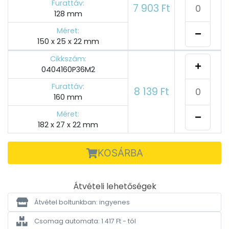
Furattáv:
7 903 Ft
128 mm
Méret:
150 x 25 x 22 mm
Cikkszám:
0404160P36M2
Furattáv:
8 139 Ft
160 mm
Méret:
182 x 27 x 22 mm
KOSÁRBA
Átvételi lehetőségek
Átvétel boltunkban: ingyenes
Csomag automata: 1 417 Ft - tól