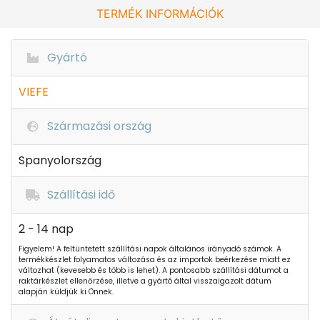
TERMÉK INFORMÁCIÓK
Gyártó
VIEFE
Származási ország
Spanyolország
Szállítási idő
2 - 14 nap
Figyelem! A feltüntetett szállítási napok általános irányadó számok. A
termékkészlet folyamatos változása és az importok beérkezése miatt ez
változhat (kevesebb és több is lehet). A pontosabb szállítási dátumot a
raktárkészlet ellenőrzése, illetve a gyártó által visszaigazolt dátum
alapján küldjük ki Önnek.