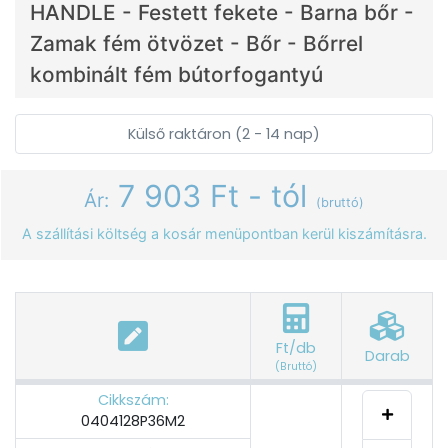
HANDLE - Festett fekete - Barna bőr -
Zamak fém ötvözet - Bőr - Bőrrel
kombinált fém bútorfogantyú
Külső raktáron (2 - 14 nap)
7 903 Ft - tól
Ár:
(bruttó)
A szállítási költség a kosár menüpontban kerül kiszámításra.
Ft/db
Darab
(Bruttó)
Cikkszám:
0404128P36M2