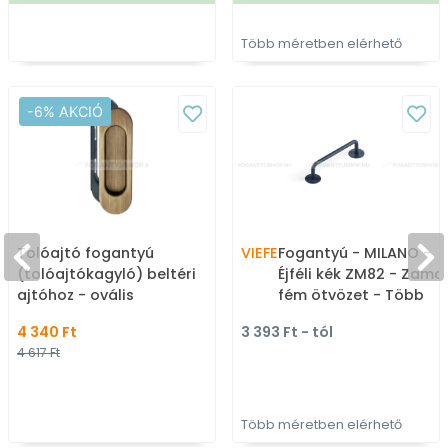
Több méretben elérhető
-6% AKCIÓ
Tolóajtó fogantyú
VIEFE
Fogantyú - MILANO -
(tolóajtókagyló) beltéri
Éjféli kék ZM82 - Zama
ajtóhoz - ovális
fém ötvözet - Több
méretben gyártott
4 340 Ft
3 393 Ft - tól
színes fém
4 617 Ft
bútorfogantyú
Több méretben elérhető