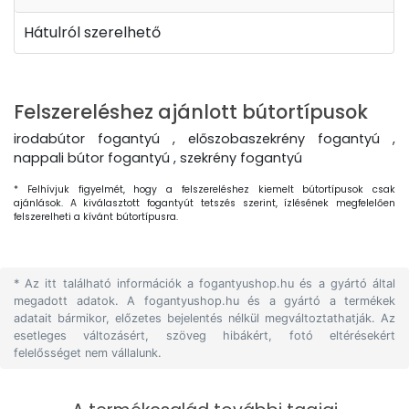
Hátulról szerelhető
Felszereléshez ajánlott bútortípusok
irodabútor fogantyú , előszobaszekrény fogantyú ,
nappali bútor fogantyú , szekrény fogantyú
* Felhívjuk figyelmét, hogy a felszereléshez kiemelt bútortípusok csak
ajánlások. A kiválasztott fogantyút tetszés szerint, ízlésének megfelelően
felszerelheti a kívánt bútortípusra.
* Az itt található információk a fogantyushop.hu és a gyártó által
megadott adatok. A fogantyushop.hu és a gyártó a termékek
adatait bármikor, előzetes bejelentés nélkül megváltoztathatják. Az
esetleges változásért, szöveg hibákért, fotó eltérésekért
felelősséget nem vállalunk.