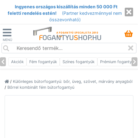
Ingyenes országos kiszállítás minden 50 000 Ft
feletti rendelés estén!
(Partner kedvezménnyel nem
összevonható)
A FOGANTYÚ SPECIALISTA 2010
F
OGANTYU
S
HOP
.
HU
ÓTA
MENÜ
Akciók
Fém fogantyúk
Színes fogantyúk
Prémium fogantyúk
/
Különleges bútorfogantyú: bőr, üveg, szövet, márvány anyagból
/
Bőrrel kombinált fém bútorfogantyú