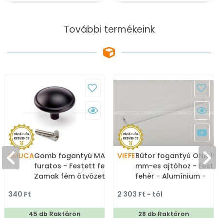
További termékeink
EMUCA
Gomb fogantyú MALI - 1
VIEFE
Bútor fogantyú ONA 19
furatos - Festett fekete -
mm-es ajtóhoz - Feste
Zamak fém ötvözet -
fehér - Alumínium -
Színes fém
Bútorajtó élére ülteth
340 Ft
2 303 Ft - tól
gombfogantyú,
színes fém fogantyú
bútorgomb
45 db Raktáron
28 db Raktáron