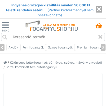
Ingyenes országos kiszállítás minden 50 000 Ft
feletti rendelés estén!
(Partner kedvezménnyel nem
összevonható)
A FOGANTYÚ SPECIALISTA 2010
F
OGANTYU
S
HOP
.
HU
ÓTA
MENÜ
Akciók
Fém fogantyúk
Színes fogantyúk
Prémium fogantyúk
/
Különleges bútorfogantyú: bőr, üveg, szövet, márvány anyagból
/
Bőrrel kombinált fém bútorfogantyú