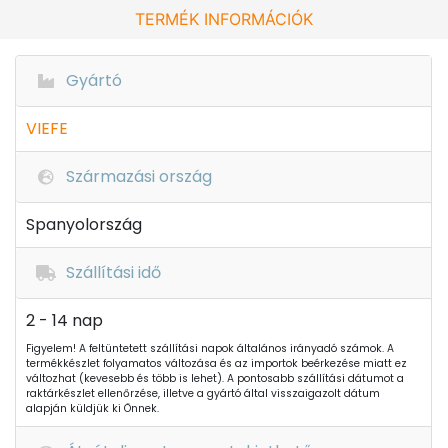
TERMÉK INFORMÁCIÓK
Gyártó
VIEFE
Származási ország
Spanyolország
Szállítási idő
2 - 14 nap
Figyelem! A feltüntetett szállítási napok általános irányadó számok. A
termékkészlet folyamatos változása és az importok beérkezése miatt ez
változhat (kevesebb és több is lehet). A pontosabb szállítási dátumot a
raktárkészlet ellenőrzése, illetve a gyártó által visszaigazolt dátum
alapján küldjük ki Önnek.