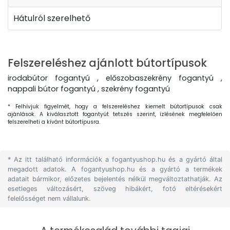
Hátulról szerelhető
Felszereléshez ajánlott bútortípusok
irodabútor fogantyú , előszobaszekrény fogantyú ,
nappali bútor fogantyú , szekrény fogantyú
* Felhívjuk figyelmét, hogy a felszereléshez kiemelt bútortípusok csak
ajánlások. A kiválasztott fogantyút tetszés szerint, ízlésének megfelelően
felszerelheti a kívánt bútortípusra.
* Az itt található információk a fogantyushop.hu és a gyártó által
megadott adatok. A fogantyushop.hu és a gyártó a termékek
adatait bármikor, előzetes bejelentés nélkül megváltoztathatják. Az
esetleges változásért, szöveg hibákért, fotó eltérésekért
felelősséget nem vállalunk.