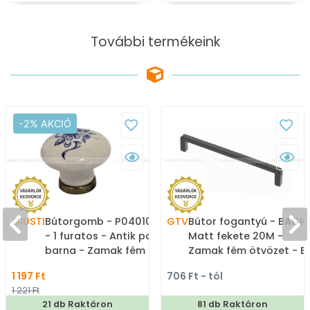
További termékeink
-2% AKCIÓ
GIUSTI
Bútorgomb - P04010504
GTV
Bútor fogantyú - BAGIO
- 1 furatos - Antik patina
Matt fekete 20M -
barna - Zamak fém
Zamak fém ötvözet - E
ötvözet, Porcelán -
méretben gyártott
1 197 Ft
706 Ft - tól
Porcelán, porcelánnal
színes fém
1 221 Ft
kombinált antikolt fém
bútorfogantyú
21 db Raktáron
81 db Raktáron
gombfogantyú