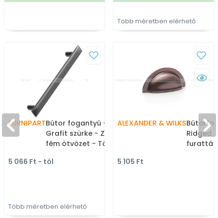
Több méretben elérhető
FURNIPART
Bútor fogantyú - FLOW -
ALEXANDER & WILKS
Bútorfo
Grafit szürke - Zamak
Ridged P
fém ötvözet - Több
furattá
méretben gyártott
sötét br
5 066 Ft - tól
5 105 Ft
színes fém
Prémium
bútorfogantyú
foganty
Több méretben elérhető