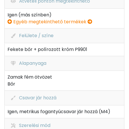
Átvételi ponton megtekinthető
Igen (más színben)
Egyéb megtekinthető termékek
Felülete / színe
Fekete bőr + polírozott króm P9901
Alapanyaga
Zamak fém ötvözet
Bőr
Csavar jár hozzá
Igen, metrikus fogantyúcsavar jár hozzá (M4)
Szerelési mód