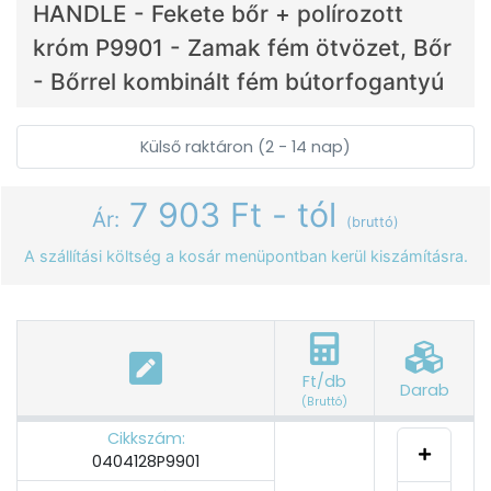
HANDLE - Fekete bőr + polírozott
króm P9901 - Zamak fém ötvözet, Bőr
- Bőrrel kombinált fém bútorfogantyú
Külső raktáron (2 - 14 nap)
7 903 Ft - tól
Ár:
(bruttó)
A szállítási költség a kosár menüpontban kerül kiszámításra.
Ft/db
Darab
(Bruttó)
Cikkszám:
0404128P9901