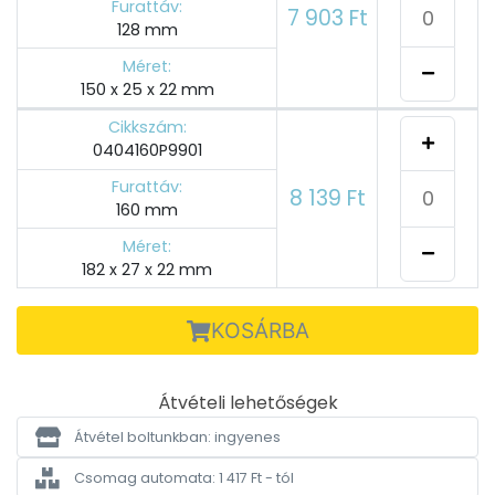
Furattáv:
7 903 Ft
128 mm
Méret:
150 x 25 x 22 mm
Cikkszám:
0404160P9901
Furattáv:
8 139 Ft
160 mm
Méret:
182 x 27 x 22 mm
KOSÁRBA
Átvételi lehetőségek
Átvétel boltunkban: ingyenes
Csomag automata: 1 417 Ft - tól