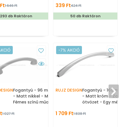
asztós fogas
Mesefigurás, állatos
 Ft
339 Ft
1
1 646 Ft
424 Ft
gyerekbútor fogantyú
293 db Raktáron
50 db Raktáron
T
AKCIÓ
-7% AKCIÓ
DESIGN
Fogantyú - 96 mm - 299.08
RUJZ DESIGN
Fogantyú - 160 mm -
- Matt nikkel - Műanyag -
- Matt króm - Zamak
Fémes színű műanyag
ötvözet - Egy méret
bútorfogantyú
gyártott fém
t
1 709 Ft
1 027 Ft
1 838 Ft
bútorfogantyú