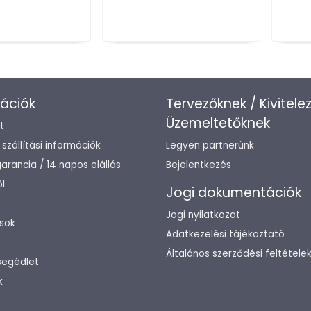
ációk
Tervezőknek / Kivitele
Üzemeltetőknek
t
/ szállítási információk
Legyen partnerünk
arancia / 14 napos elállás
Bejelentkezés
l
Jogi dokumentációk
Jogi nyilatkozat
sok
Adatkezelési tájékoztató
Általános szerződési feltétele
segédlet
k