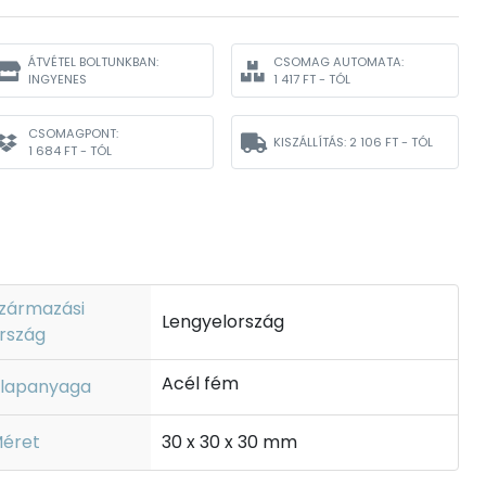
ÁTVÉTEL BOLTUNKBAN:
CSOMAG AUTOMATA:
INGYENES
1 417 FT - TÓL
CSOMAGPONT:
KISZÁLLÍTÁS:
2 106 FT - TÓL
1 684 FT - TÓL
zármazási
Lengyelország
rszág
Acél fém
lapanyaga
éret
30 x 30 x 30 mm