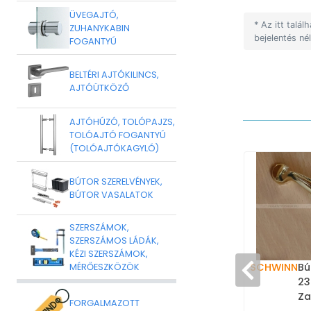
ÜVEGAJTÓ,
* Az itt talá
ZUHANYKABIN
bejelentés né
FOGANTYÚ
BELTÉRI AJTÓKILINCS,
AJTÓÜTKÖZŐ
AJTÓHÚZÓ, TOLÓPAJZS,
TOLÓAJTÓ FOGANTYÚ
(TOLÓAJTÓKAGYLÓ)
BÚTOR SZERELVÉNYEK,
BÚTOR VASALATOK
SZERSZÁMOK,
SZERSZÁMOS LÁDÁK,
KÉZI SZERSZÁMOK,
SCHWINN
Bú
MÉRŐESZKÖZÖK
23
Za
FORGALMAZOTT