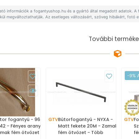
lható információk a fogantyushop.hu és a gyártó által megadott adatok. A
lkül megváltoztathatják. Az esetleges változásért, szöveg hibákért, fotó e
További terméke
-9% 
tor fogantyú - 96 mm -
GTV
Bútorfogantyú - NYXA -
GTV
Fo
42 - Fényes arany -
Matt fekete 20M - Zamak
Sz
mak fém ötvözet - Egy
fém ötvözet - Több
fé