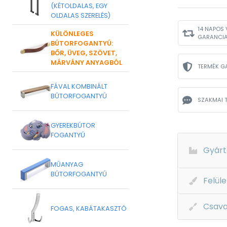
(KÉTOLDALAS, EGY
OLDALAS SZERELÉS)
14 NAPOS 
KÜLÖNLEGES
GARANCI
BÚTORFOGANTYÚ:
BŐR, ÜVEG, SZÖVET,
MÁRVÁNY ANYAGBÓL
TERMÉK G
FÁVAL KOMBINÁLT
BÚTORFOGANTYÚ
SZAKMAI 
GYEREKBÚTOR
FOGANTYÚ
Gyárt
MŰANYAG
BÚTORFOGANTYÚ
Felüle
Csava
FOGAS, KABÁTAKASZTÓ