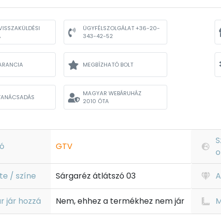
VISSZAKÜLDÉSI
ÜGYFÉLSZOLGÁLAT +36-20-
A
343-42-52
ARANCIA
MEGBÍZHATÓ BOLT
MAGYAR WEBÁRUHÁZ
TANÁCSADÁS
2010 ÓTA
S
ó
GTV
o
te / színe
Sárgaréz átlátszó 03
A
r jár hozzá
Nem, ehhez a termékhez nem jár
M