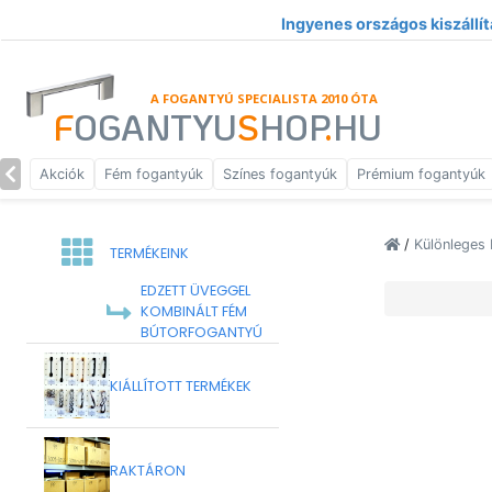
Ingyenes országos kiszállít
A FOGANTYÚ SPECIALISTA 2010 ÓTA
F
OGANTYU
S
HOP
.
HU
Akciók
Fém fogantyúk
Színes fogantyúk
Prémium fogantyúk
/
Különleges 
TERMÉKEINK
EDZETT ÜVEGGEL
KOMBINÁLT FÉM
BÚTORFOGANTYÚ
KIÁLLÍTOTT TERMÉKEK
RAKTÁRON