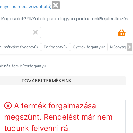
énnyel nem összevonható)
/ Kapcsolat
GYIK
Katalógusok
Legyen partnerünk
Bejelentkezés
g, márvány fogantyúk
Fa fogantyúk
Gyerek fogantyúk
Műanyag fog
binált fém bútorfogantyú
TOVÁBBI TERMÉKEINK
A termék forgalmazása
megszűnt. Rendelést már nem
tudunk felvenni rá.