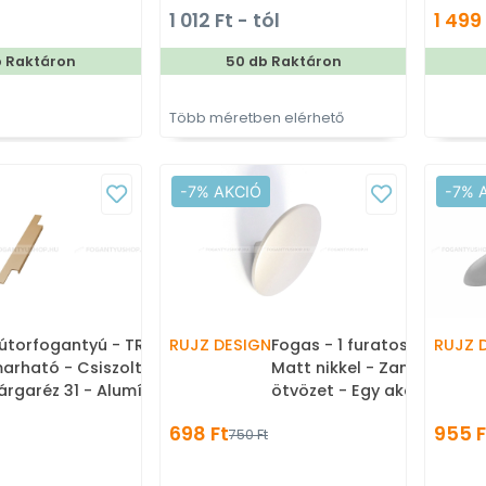
retben gyártott színes
méretben gyártott színes
ak
1 012 Ft - tól
1 499
m bútorfogantyú
fém bútorfogantyú
b Raktáron
50 db Raktáron
Több méretben elérhető
-7% AKCIÓ
-7% 
útorfogantyú - TRIM
RUJZ DESIGN
Fogas - 1 furatos - 819.32 -
RUJZ 
arható - Csiszolt
Matt nikkel - Zamak fém
árgaréz 31 - Alumínium -
ötvözet - Egy akasztós
útorajtó élébe marható,
fogas
698 Ft
955 F
750 Ft
üllyeszthető színes fém
ogantyú