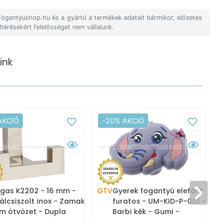
 fogantyushop.hu és a gyártó a termékek adatait bármikor, előzetes
ltérésekért felelősséget nem vállalunk.
ink
AKCIÓ
-20% AKCIÓ
gas K2202 - 16 mm -
GTV
Gyerek fogantyú elefánt - 1
álcsiszolt inox - Zamak
furatos - UM-KID-P-001 -
m ötvözet - Dupla
Barbi kék - Gumi -