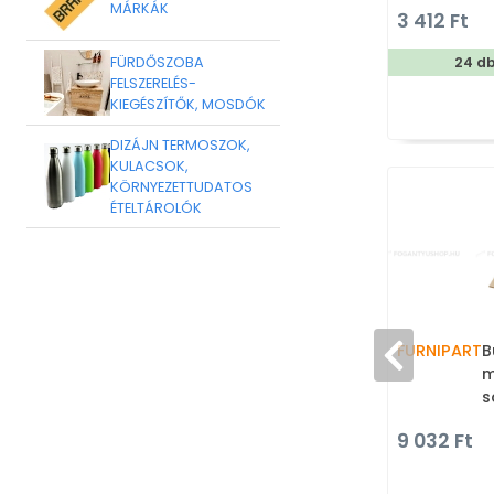
mé
MÁRKÁK
3 412 Ft
fé
FÜRDŐSZOBA
24 d
FELSZERELÉS-
KIEGÉSZÍTŐK, MOSDÓK
DIZÁJN TERMOSZOK,
KULACSOK,
KÖRNYEZETTUDATOS
ÉTELTÁROLÓK
FURNIPART
B
m
s
B
9 032 Ft
s
f