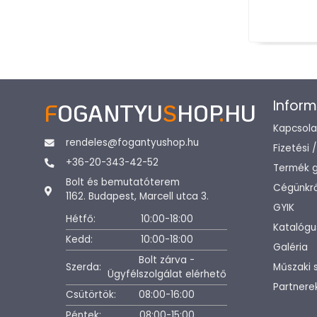
Inform
F
OGANTYU
S
HOP
.
HU
Kapcsola
rendeles@fogantyushop.hu
Fizetési 
+36-20-343-42-52
Termék g
Bolt és bemutatóterem
Cégünkrő
1162. Budapest, Marcell utca 3.
GYIK
Hétfő:
10:00-18:00
Katalógu
Kedd:
10:00-18:00
Galéria
Bolt zárva -
Szerda:
Műszaki 
Ügyfélszolgálat elérhető
Partnere
Csütörtök:
08:00-16:00
Péntek:
08:00-15:00