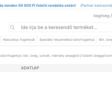
ás minden 50 000 Ft feletti rendelés estén!
(Partner kedvezm
Segítség 
Klasszikus fogantyúk
Speciális felszerelésű bútorfogantyú
Bőr, üve
bútorfogantyú: bőr, üveg, szövet, márvány anyagból
/
Edzett üveggel kom
ADATLAP