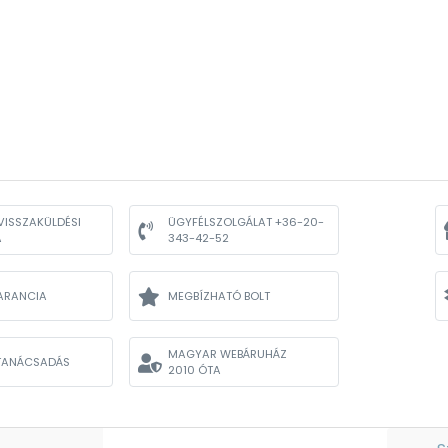
VISSZAKÜLDÉSI
ÜGYFÉLSZOLGÁLAT +36-20-
A
343-42-52
ARANCIA
MEGBÍZHATÓ BOLT
MAGYAR WEBÁRUHÁZ
TANÁCSADÁS
2010 ÓTA