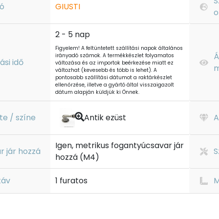
S
ó
GIUSTI
o
2 - 5 nap
Figyelem! A feltüntetett szállítási napok általános
Á
irányadó számok. A termékkészlet folyamatos
tási idő
változása és az importok beérkezése miatt ez
m
változhat (kevesebb és több is lehet). A
pontosabb szállítási dátumot a raktárkészlet
ellenőrzése, illetve a gyártó által visszaigazolt
dátum alapján küldjük ki Önnek.
te / színe
Antik ezüst
A
Igen, metrikus fogantyúcsavar jár
r jár hozzá
S
hozzá (M4)
táv
1 furatos
M