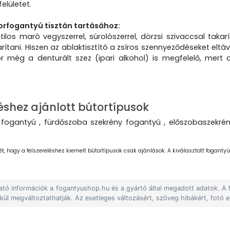
elületet.
orfogantyú tisztán tartásához:
 tilos maró vegyszerrel, súrolószerrel, dörzsi szivaccsal takar
rítani. Hiszen az ablaktisztító a zsíros szennyeződéseket el
kor még a denturált szez (ipari alkohol) is megfelelő, mer
éshez ajánlott bútortípusok
fogantyú , fürdőszoba szekrény fogantyú , előszobaszekrény
ét, hogy a felszereléshez kiemelt bútortípusok csak ajánlások. A kiválasztott fogantyút
lható információk a fogantyushop.hu és a gyártó által megadott adatok. A
lkül megváltoztathatják. Az esetleges változásért, szöveg hibákért, fotó e