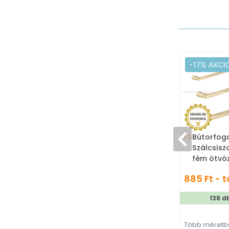
-17% AKCI
FS
Bútorfog
Szálcsiszolt 
fém ötvö
méretben 
885 Ft - t
fém búto
138 d
Több méretbe