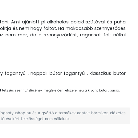
ítani. Ami ajánlott pl alkoholos ablaktisztítóval és puha
távolítja és nem hagy foltot. Ha makacsabb szennyeződés
t az nem mar, de a szennyeződést, ragacsot folt nélkül
 fogantyú , nappali bútor fogantyú , klasszikus bútor
 tetszés szerint, ízlésének megfelelően felszerelheti a kívánt bútortípusra.
 fogantyushop.hu és a gyártó a termékek adatait bármikor, előzetes
ltérésekért felelősséget nem vállalunk.