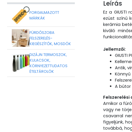
Leírás
Ez a GIUSTI 
FORGALMAZOTT
ezüst színű 
MÁRKÁK
kerámia betét
kiváló minő
FÜRDŐSZOBA
funkcionalitá
FELSZERELÉS-
KIEGÉSZÍTŐK, MOSDÓK
Jellemzői:
DIZÁJN TERMOSZOK,
GIUSTI P
KULACSOK,
Kelleme
KÖRNYEZETTUDATOS
Antik, 
ÉTELTÁROLÓK
Könnyű f
Felszere
A bútor 
Felszerelési 
Amikor a fúró
vagy ne törje
csavarral ne
figyeljünk, h
továbbá, hog