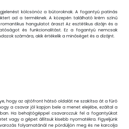
egjelenést kölcsönöz a bútoroknak. A fogantyú patinás
raktert ad a terméknek. A közepén található krém színű
 romantikus hangulatot áraszt Az esztétikus dizájn és a
atóságot és funkcionalitást. Ez a fogantyú nemcsak
ndazok számára, akik értékelik a minőséget és a dizájnt.
ye, hogy az ajtófront hátsó oldalát ne szakítsa át a fúró
 hogy a csavar jól kapjon bele a menet elejébe, ezáltal a
ban. Ha behajtógéppel csavarozzuk fel a fogantyúkat
tet vagy a gépet állítsuk kisebb nyomatékra. Figyeljünk
avarozás folyamatánál ne pördüljön meg és ne karcolja