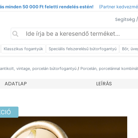
ás minden 50 000 Ft feletti rendelés estén!
(Partner kedvezm
Segítség 
Klasszikus fogantyúk
Speciális felszerelésű bútorfogantyú
Bőr, üve
 antikolt, vintage, porcelán bútorfogantyú
/
Porcelán, porcelánnal kombiná
ADATLAP
LEÍRÁS
KCIÓ