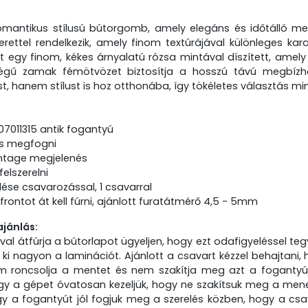
romantikus stílusú bútorgomb, amely elegáns és időtálló m
kerettel rendelkezik, amely finom textúrájával különleges ka
 egy finom, kékes árnyalatú rózsa mintával díszített, amely
ségű zamak fémötvözet biztosítja a hosszú távú megbízh
st, hanem stílust is hoz otthonába, így tökéletes választás mi
07011315 antik fogantyú
s megfogni
vintage megjelenés
elszerelni
lése csavarozással, 1 csavarral
frontot át kell fúrni, ajánlott furatátmérő 4,5 - 5mm
ajánlás:
val átfúrja a bútorlapot ügyeljen, hogy ezt odafigyeléssel teg
 ki nagyon a laminációt. Ajánlott a csavart kézzel behajtani,
m roncsolja a mentet és nem szakítja meg azt a fogantyú
ogy a gépet óvatosan kezeljük, hogy ne szakítsuk meg a mene
y a fogantyút jól fogjuk meg a szerelés közben, hogy a cs