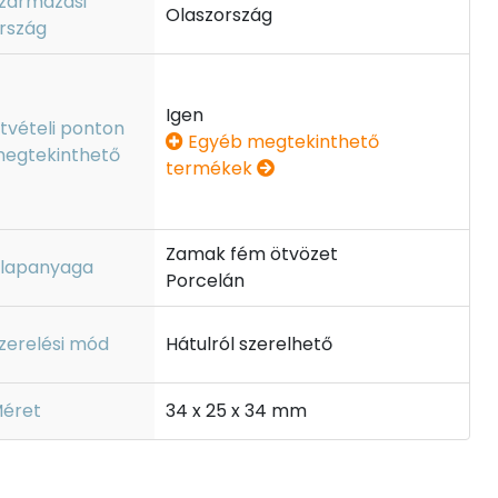
zármazási
Olaszország
rszág
Igen
tvételi ponton
Egyéb megtekinthető
egtekinthető
termékek
Zamak fém ötvözet
lapanyaga
Porcelán
zerelési mód
Hátulról szerelhető
éret
34 x 25 x 34 mm