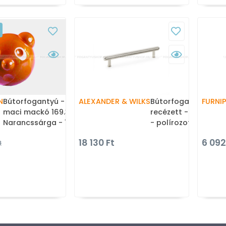
N
Bútorfogantyú - Gyerek
ALEXANDER & WILKS
Bútorfogantyú - Cri
FURNI
maci mackó 169.30
recézett - furattáv
Narancssárga - 1 furatos -
- polírozott nikkel -
Narancssárga oranzna1 -
Prémium két furato
18 130 Ft
6 092
t
Farmer szövet -
bútorfogantyúk
Mesefigurás, állatos
gyerekbútor fogantyú