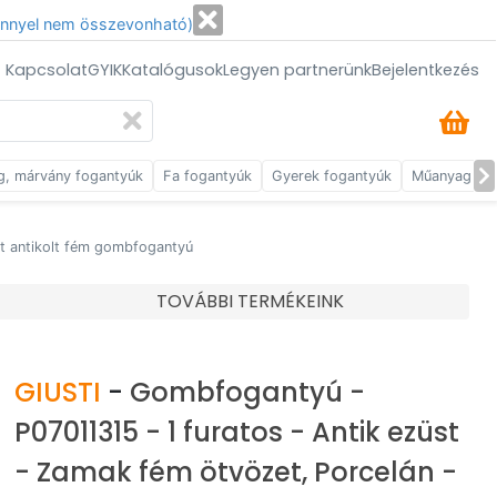
énnyel nem összevonható)
/ Kapcsolat
GYIK
Katalógusok
Legyen partnerünk
Bejelentkezés
g, márvány fogantyúk
Fa fogantyúk
Gyerek fogantyúk
Műanyag fog
lt antikolt fém gombfogantyú
TOVÁBBI TERMÉKEINK
GIUSTI
-
Gombfogantyú -
P07011315 - 1 furatos - Antik ezüst
- Zamak fém ötvözet, Porcelán -