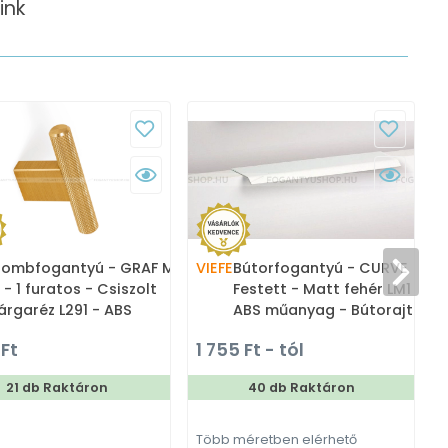
ink
ombfogantyú - GRAF MINI
VIEFE
Bútorfogantyú - CURVE
G
I. - 1 furatos - Csiszolt
Festett - Matt fehér LM1 -
árgaréz L291 - ABS
ABS műanyag - Bútorajtó
űanyag - Színes fém
élére ültethető színes fém
 Ft
1 755 Ft - tól
ombfogantyú, bútorgomb
fogantyú
21 db Raktáron
40 db Raktáron
Több méretben elérhető