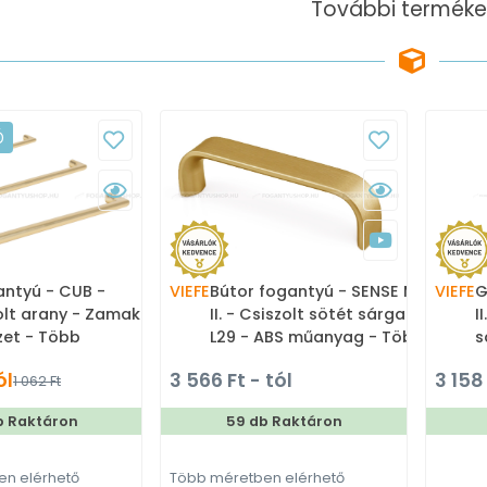
További terméke
Ó
antyú - CUB -
VIEFE
Bútor fogantyú - SENSE MINI
VIEFE
G
arany - Zamak
II. - Csiszolt sötét sárgaréz
I
zet - Több
L29 - ABS műanyag - Több
s
gyártott színes
méretben gyártott színes
m
ól
3 566 Ft - tól
3 158
1 062 Ft
rfogantyú
fém bútorfogantyú
g
b Raktáron
59 db Raktáron
n elérhető
Több méretben elérhető