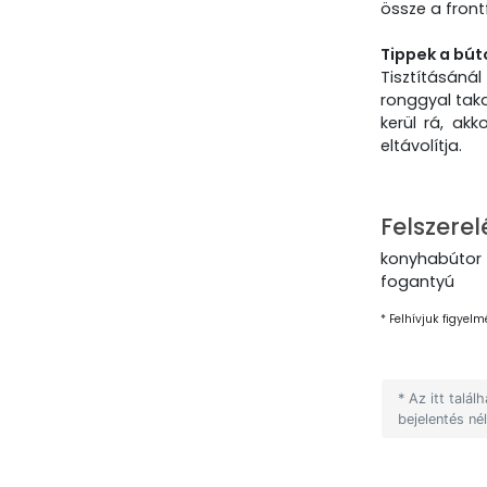
össze a frontf
Tippek a bút
Tisztításánál
ronggyal taka
kerül rá, ak
eltávolítja.
Felszerel
konyhabútor 
fogantyú
* Felhívjuk figyelm
* Az itt talá
bejelentés né