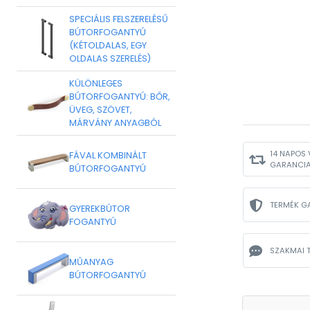
SPECIÁLIS FELSZERELÉSŰ
BÚTORFOGANTYÚ
(KÉTOLDALAS, EGY
OLDALAS SZERELÉS)
KÜLÖNLEGES
BÚTORFOGANTYÚ: BŐR,
ÜVEG, SZÖVET,
MÁRVÁNY ANYAGBÓL
14 NAPOS 
FÁVAL KOMBINÁLT
GARANCI
BÚTORFOGANTYÚ
TERMÉK G
GYEREKBÚTOR
FOGANTYÚ
SZAKMAI 
MŰANYAG
BÚTORFOGANTYÚ