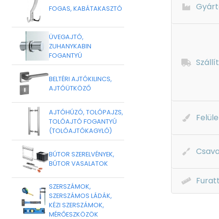
Gyárt
FOGAS, KABÁTAKASZTÓ
ÜVEGAJTÓ,
ZUHANYKABIN
FOGANTYÚ
Szállí
BELTÉRI AJTÓKILINCS,
AJTÓÜTKÖZŐ
AJTÓHÚZÓ, TOLÓPAJZS,
Felüle
TOLÓAJTÓ FOGANTYÚ
(TOLÓAJTÓKAGYLÓ)
Csava
BÚTOR SZERELVÉNYEK,
BÚTOR VASALATOK
Furat
SZERSZÁMOK,
SZERSZÁMOS LÁDÁK,
KÉZI SZERSZÁMOK,
MÉRŐESZKÖZÖK