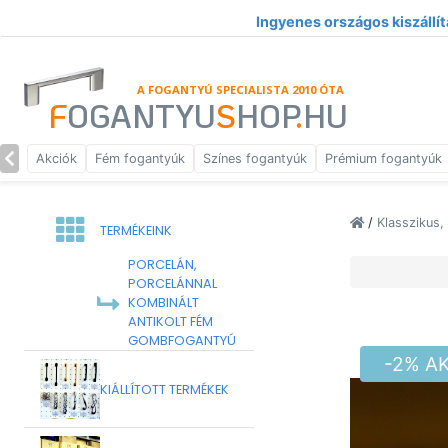
Ingyenes országos kiszállít
A FOGANTYÚ SPECIALISTA 2010 ÓTA
F
OGANTYU
S
HOP
.
HU
Akciók
Fém fogantyúk
Színes fogantyúk
Prémium fogantyúk
/
Klasszikus,
TERMÉKEINK
PORCELÁN,
PORCELÁNNAL
KOMBINÁLT
ANTIKOLT FÉM
GOMBFOGANTYÚ
-2% A
KIÁLLÍTOTT TERMÉKEK