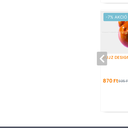
-7% AKCIÓ
RUJZ DESIG
870 Ft
935 F