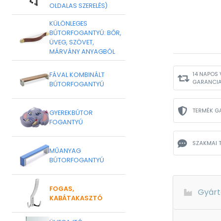
OLDALAS SZERELÉS)
KÜLÖNLEGES
BÚTORFOGANTYÚ: BŐR,
ÜVEG, SZÖVET,
MÁRVÁNY ANYAGBÓL
14 NAPOS 
FÁVAL KOMBINÁLT
GARANCI
BÚTORFOGANTYÚ
TERMÉK G
GYEREKBÚTOR
FOGANTYÚ
SZAKMAI 
MŰANYAG
BÚTORFOGANTYÚ
FOGAS,
Gyárt
KABÁTAKASZTÓ