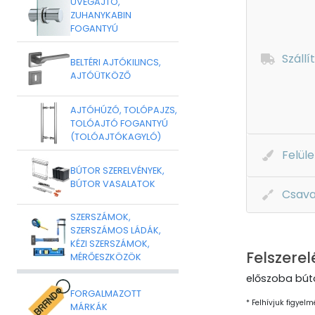
ÜVEGAJTÓ,
ZUHANYKABIN
FOGANTYÚ
Szállí
BELTÉRI AJTÓKILINCS,
AJTÓÜTKÖZŐ
AJTÓHÚZÓ, TOLÓPAJZS,
TOLÓAJTÓ FOGANTYÚ
(TOLÓAJTÓKAGYLÓ)
Felüle
BÚTOR SZERELVÉNYEK,
BÚTOR VASALATOK
Csava
SZERSZÁMOK,
SZERSZÁMOS LÁDÁK,
KÉZI SZERSZÁMOK,
Felszerel
MÉRŐESZKÖZÖK
előszoba búto
FORGALMAZOTT
* Felhívjuk figyelm
MÁRKÁK