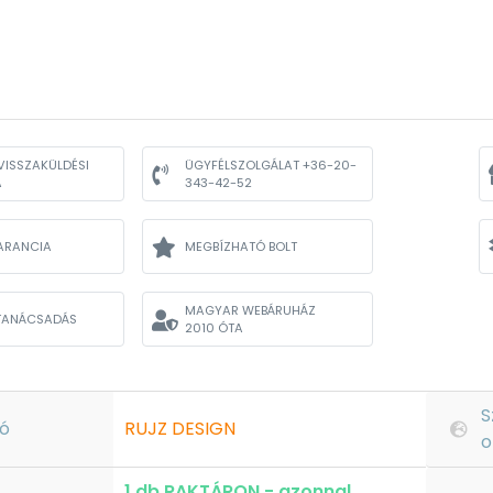
VISSZAKÜLDÉSI
ÜGYFÉLSZOLGÁLAT +36-20-
A
343-42-52
ARANCIA
MEGBÍZHATÓ BOLT
MAGYAR WEBÁRUHÁZ
TANÁCSADÁS
2010 ÓTA
S
ó
RUJZ DESIGN
o
1 db RAKTÁRON - azonnal