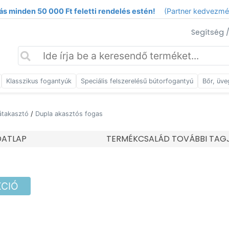
ás minden 50 000 Ft feletti rendelés estén!
(Partner kedvezm
Segítség 
Klasszikus fogantyúk
Speciális felszerelésű bútorfogantyú
Bőr, üve
átakasztó
/
Dupla akasztós fogas
DATLAP
TERMÉKCSALÁD TOVÁBBI TAG
KCIÓ