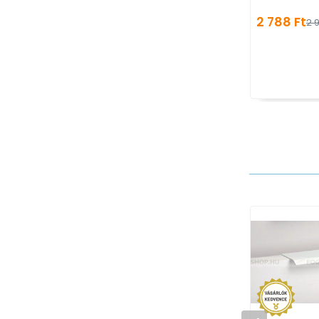
2 788 Ft
2 9