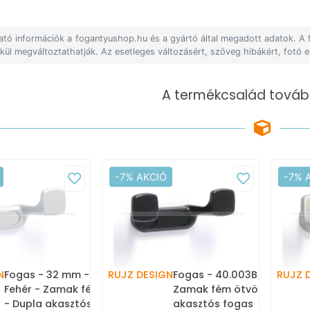
lható információk a fogantyushop.hu és a gyártó által megadott adatok. A
lkül megváltoztathatják. Az esetleges változásért, szöveg hibákért, fotó e
A termékcsalád tovább
-7% AKCIÓ
-7% 
N
Fogas - 32 mm - 40.003B -
RUJZ DESIGN
Fogas - 40.003B - Fekete 
RUJZ 
Fehér - Zamak fém ötvözet
Zamak fém ötvözet - Dupl
- Dupla akasztós fogas
akasztós fogas