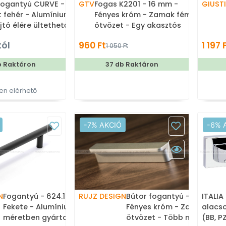
fogantyú CURVE -
GTV
Fogas K2201 - 16 mm -
GIUSTI
t fehér - Alumínium -
Fényes króm - Zamak fém
jtó élére ültethető
ötvözet - Egy akasztós
 fém fogantyú
fogas
tól
960 Ft
1 197 
1 050 Ft
b Raktáron
37 db Raktáron
n elérhető
-7% AKCIÓ
-6% 
N
Fogantyú - 624.12BL -
RUJZ DESIGN
Bútor fogantyú - 527.13 -
ITALIA 
Fekete - Alumínium - Több
Fényes króm - Zamak fém
alacs
méretben gyártott színes
ötvözet - Több méretben
(BB, P