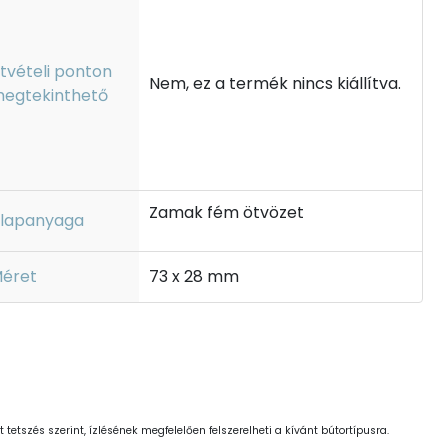
tvételi ponton
Nem, ez a termék nincs kiállítva.
egtekinthető
Zamak fém ötvözet
lapanyaga
éret
73 x 28 mm
 tetszés szerint, ízlésének megfelelően felszerelheti a kívánt bútortípusra.