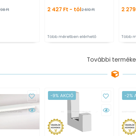
2 427 Ft - tól
2 279 
98 Ft
2 610 Ft
Több méretben elérhető
Több m
További terméke
-9% AKCIÓ
-2% 