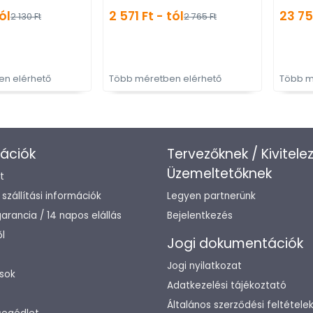
fém bútorfogantyú
gyártott fém
tól
2 571 Ft - tól
23 75
2 130 Ft
2 765 Ft
bútorfogantyú
n elérhető
Több méretben elérhető
Több m
ációk
Tervezőknek / Kivitele
Üzemeltetőknek
t
/ szállítási információk
Legyen partnerünk
arancia / 14 napos elállás
Bejelentkezés
l
Jogi dokumentációk
Jogi nyilatkozat
sok
Adatkezelési tájékoztató
Általános szerződési feltétele