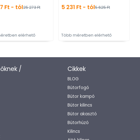
gyártott színes fém
7 Ft - tól
5 231 Ft - tól
25 273 Ft
5 625 Ft
bútorfogantyú
éretben elérhető
Több méretben elérhető
zőknek /
Cikkek
BLOG
Bútorfogó
Bútor kampó
Bútor kilincs
Bútor akasztó
Bútorhúzó
Kilincs
k