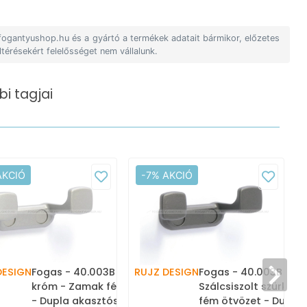
 fogantyushop.hu és a gyártó a termékek adatait bármikor, előzetes
ltérésekért felelősséget nem vállalunk.
i tagjai
AKCIÓ
-7% AKCIÓ
-
DESIGN
Fogas - 40.003B - Matt
RUJZ DESIGN
Fogas - 40.003B -
a
króm - Zamak fém ötvözet
Szálcsiszolt szürke 
- Dupla akasztós fogas
fém ötvözet - Dupla