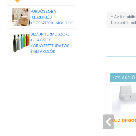
FÜRDŐSZOBA
FELSZERELÉS-
* Az itt talá
KIEGÉSZÍTŐK, MOSDÓK
bejelentés né
DIZÁJN TERMOSZOK,
KULACSOK,
KÖRNYEZETTUDATOS
ÉTELTÁROLÓK
-7% AKCIÓ
RUJZ DESIG