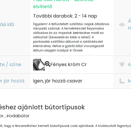
elvihető
További darabok: 2 - 14 nap
Á
tási idő
Figyelem! A feltüntetett szállítási napok általános
m
irányadó számok. A termékkészlet folyamatos
változása és az importok beérkezése miatt ez
változhat (kevesebb és több is lehet). A
pontosabb szállítási dátumot a raktárkészlet
ellenőrzése, illetve a gyártó által visszaigazolt
dátum alapján küldjük ki Önnek.
te / színe
Fényes króm Cr
A
r jár hozzá
Igen, jár hozzá csavar
M
éshez ajánlott bútortípusok
r , irodabútor
ét, hogy a felszereléshez kiemelt bútortípusok csak ajánlások. A kiválasztott fogantyút