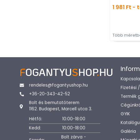
1 981 Ft - 
Több méretbe
Inform
F
OGANTYU
S
HOP
.
HU
Kapcsola
rendeles@fogantyushop.hu
Fizetési 
+36-20-343-42-52
Termék g
Bolt és bemutatóterem
Cégünkrő
1162. Budapest, Marcell utca 3.
GYIK
Hétfő:
10:00-18:00
Katalógu
Kedd:
10:00-18:00
Galéria
Bolt zárva -