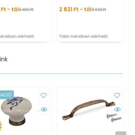
akasztós fogas
Ft - tól
2 821 Ft - tól
2 450 Ft
3 033 Ft
éretben elérhető
Több méretben elérhető
ink
AKCIÓ