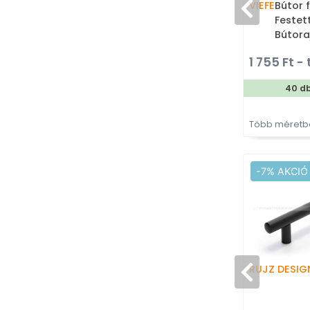
VIEFE
Bútor 
Festet
Bútora
színes
1 755 Ft - 
40 d
Több méretbe
-7% AKCIÓ
RUJZ DESIG