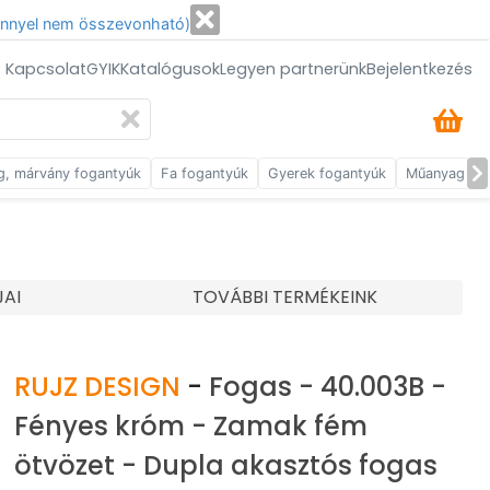
énnyel nem összevonható)
/ Kapcsolat
GYIK
Katalógusok
Legyen partnerünk
Bejelentkezés
g, márvány fogantyúk
Fa fogantyúk
Gyerek fogantyúk
Műanyag fog
JAI
TOVÁBBI TERMÉKEINK
RUJZ DESIGN
-
Fogas - 40.003B -
Fényes króm - Zamak fém
ötvözet - Dupla akasztós fogas