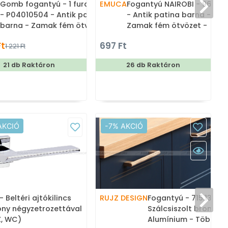
Gomb fogantyú - 1 furatos
EMUCA
Fogantyú NAIROBI - 96 mm
F
- P04010504 - Antik patina
- Antik patina barna -
barna - Zamak fém ötvözet
Zamak fém ötvözet -
- Porcelán - Porcelán,
Klasszikus, vintage, antik
Ft
697 Ft
1 221 Ft
porcelánnal kombinált
fém bútorfogantyú
antikolt fém gombfogantyú
21 db Raktáron
26 db Raktáron
T
AKCIÓ
-7% AKCIÓ
- Beltéri ajtókilincs
RUJZ DESIGN
Fogantyú - 715.13C -
ony négyzetrozettával
Szálcsiszolt bronz ar
Z, WC)
Alumínium - Több m