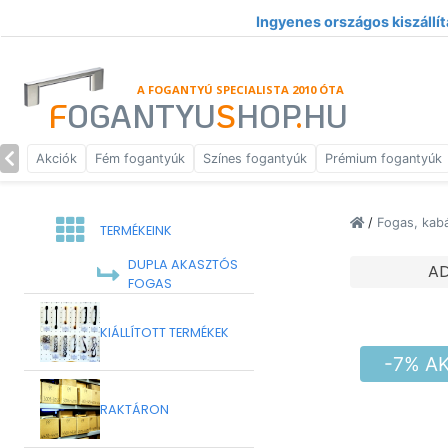
Ingyenes országos kiszállít
A FOGANTYÚ SPECIALISTA 2010 ÓTA
F
OGANTYU
S
HOP
.
HU
Akciók
Fém fogantyúk
Színes fogantyúk
Prémium fogantyúk
/
Fogas, kab
TERMÉKEINK
DUPLA AKASZTÓS
A
FOGAS
KIÁLLÍTOTT TERMÉKEK
-7% A
RAKTÁRON