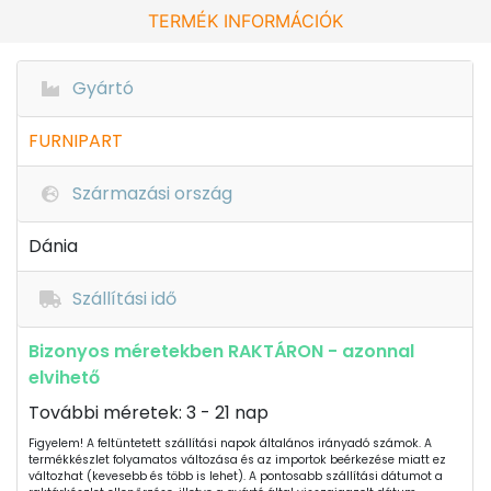
TERMÉK INFORMÁCIÓK
Gyártó
FURNIPART
Származási ország
Dánia
Szállítási idő
Bizonyos méretekben RAKTÁRON - azonnal
elvihető
További méretek: 3 - 21 nap
Figyelem! A feltüntetett szállítási napok általános irányadó számok. A
termékkészlet folyamatos változása és az importok beérkezése miatt ez
változhat (kevesebb és több is lehet). A pontosabb szállítási dátumot a