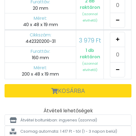
2 db
Furattáv:
raktáron
20 mm
(azonnal
Méret:
elvihető)
40 x 48 x 19 mm
Cikkszám:
3 979 Ft
442320200-31
1 db
Furattáv:
raktáron
160 mm
(azonnal
Méret:
elvihető)
200 x 48 x 19 mm
KOSÁRBA
Átvételi lehetőségek
Átvétel boltunkban: ingyenes
(azonnal)
Csomag automata: 1 417 Ft - tól
(1 - 3 napon belül)