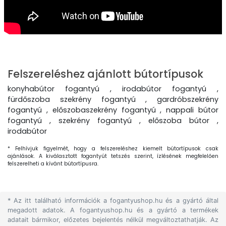
Felszereléshez ajánlott bútortípusok
konyhabútor fogantyú , irodabútor fogantyú ,
fürdőszoba szekrény fogantyú , gardróbszekrény
fogantyú , előszobaszekrény fogantyú , nappali bútor
fogantyú , szekrény fogantyú , előszoba bútor ,
irodabútor
* Felhívjuk figyelmét, hogy a felszereléshez kiemelt bútortípusok csak
ajánlások. A kiválasztott fogantyút tetszés szerint, ízlésének megfelelően
felszerelheti a kívánt bútortípusra.
* Az itt található információk a fogantyushop.hu és a gyártó által
megadott adatok. A fogantyushop.hu és a gyártó a termékek
adatait bármikor, előzetes bejelentés nélkül megváltoztathatják. Az