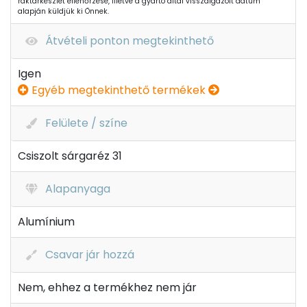
raktárkészlet ellenőrzése, illetve a gyártó által visszaigazolt dátum
alapján küldjük ki Önnek.
Átvételi ponton megtekinthető
Igen
Egyéb megtekinthető termékek
Felülete / színe
Csiszolt sárgaréz 31
Alapanyaga
Alumínium
Csavar jár hozzá
Nem, ehhez a termékhez nem jár