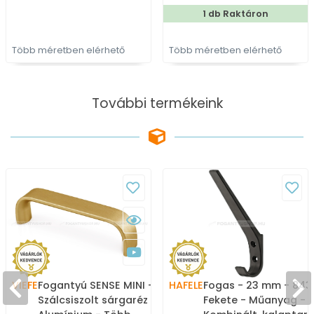
1 db Raktáron
Több méretben elérhető
Több méretben elérhető
További termékeink
VIEFE
Fogantyú SENSE MINI -
HAFELE
Fogas - 23 mm - 843.
Szálcsiszolt sárgaréz II. -
Fekete - Műanyag -