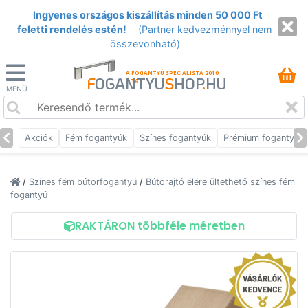
Ingyenes országos kiszállítás minden 50 000 Ft
feletti rendelés estén!
(Partner kedvezménnyel nem
összevonható)
A FOGANTYÚ SPECIALISTA 2010
F
OGANTYU
S
HOP
.
HU
ÓTA
MENÜ
Akciók
Fém fogantyúk
Színes fogantyúk
Prémium fogantyúk
/
Színes fém bútorfogantyú
/
Bútorajtó élére ültethető színes fém
fogantyú
RAKTÁRON többféle méretben