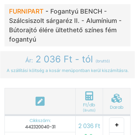
FURNIPART
-
Fogantyú BENCH -
Szálcsiszolt sárgaréz II. - Alumínium -
Bútorajtó élére ültethető színes fém
fogantyú
2 036 Ft - tól
Ár:
(bruttó)
A szállítási költség a kosár menüpontban kerül kiszámításra.
Ft/db
Darab
(Bruttó)
Cikkszám:
2 036 Ft
442320040-31