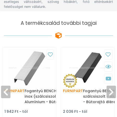
esetleges változásért, szöveg hibákért, fotó eltérésekért
felelősséget nem vállalunk.
A termékcsalád további tagjai
FURNIPART
Fogantyú BENCH - Ezüst
FURNIPART
Fogantyú BENCH 
inox (szálcsiszolt) -
szálcsiszolt - Al
Alumínium - Bútorajtó
- Bútorajtó élére
élére ültethető fém
ültethető színes
1 942 Ft - tól
2 036 Ft - tól
fogantyú
fogantyú