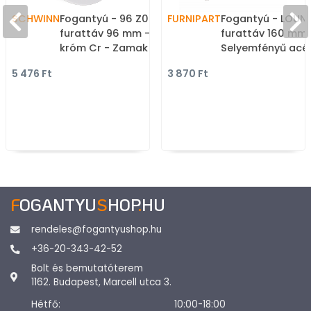
SCHWINN
Fogantyú - 96 Z072 -
FURNIPART
Fogantyú - LOUNG
furattáv 96 mm - Fényes
furattáv 160 mm 
króm Cr - Zamak fém
Selyemfényű acél
ötvözet - Egy méretben
Márvány - Rozsd
5 476 Ft
3 870 Ft
gyártott fém
acél - inox fém
bútorfogantyú
bútorfogantyú
F
OGANTYU
S
HOP
.
HU
rendeles@fogantyushop.hu
+36-20-343-42-52
Bolt és bemutatóterem
1162. Budapest, Marcell utca 3.
Hétfő:
10:00-18:00