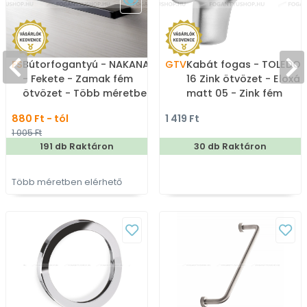
FS
Bútorfogantyú - NAKANA
GTV
Kabát fogas - TOLEDO 
- Fekete - Zamak fém
16 Zink ötvözet - Eloxál
ötvözet - Több méretben
matt 05 - Zink fém
gyártott színes fém
ötvözet - Dupla akaszt
880 Ft - tól
1 419 Ft
bútorfogantyú
fogas
1 005 Ft
191 db Raktáron
30 db Raktáron
Több méretben elérhető