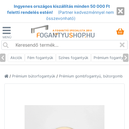
Ingyenes országos kiszállítás minden 50 000 Ft
feletti rendelés estén!
(Partner kedvezménnyel nem
összevonható)
A FOGANTYÚ SPECIALISTA 2010
F
OGANTYU
S
HOP
.
HU
ÓTA
MENÜ
Akciók
Fém fogantyúk
Színes fogantyúk
Prémium fogantyúk
/
Prémium bútorfogantyúk
/
Prémium gombfogantyú, bútorgomb